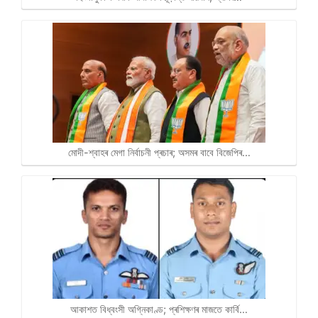
মোদী-শ্বাহৰ মেগা নিৰ্বাচনী প্ৰচাৰ; অসমৰ বাবে বিজেপিৰ…
আকাশত বিধ্বংসী অগ্নিকাণ্ড; প্ৰশিক্ষণৰ মাজতে কাৰ্বি…