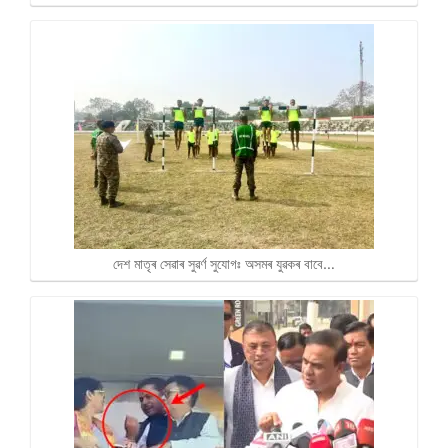
দেশ মাতৃৰ সেৱাৰ সুৱৰ্ণ সুযোগঃ অসমৰ যুৱকৰ বাবে…