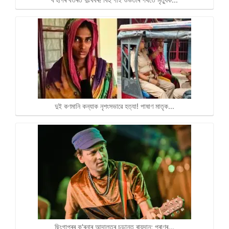
দুই কণমানি কন্যাক নৃশংসভাৱে হত্যা! পাষাণ মাতৃক…
ছিংগাপুৰৰ ক'ৰনাৰ আদালতৰ চূড়ান্ত ৰায়দান; প্ৰাণৰ…