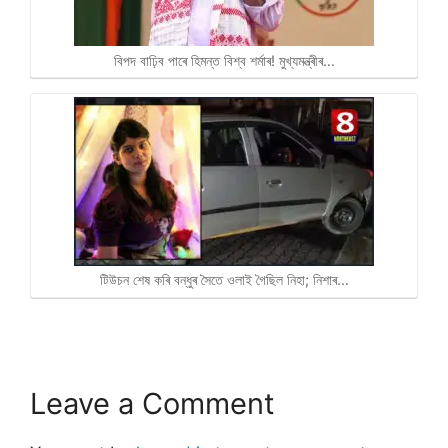
বিপদ বাঢ়িব পাৰে হিমন্ত বিশ্ব শৰ্মাৰ! মুখ্যমন্ত্ৰীৰ…
টিউচন শেষ কৰি বন্ধুৰ সৈতে ওলাই গৈছিল নিহা; নিশাৰ…
Leave a Comment