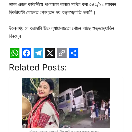
নামৰ এজন কৰ্মচাৰীয়ে পাণবজাৰ থানাত দাখিল কৰা ৫৫১/২১ নম্বৰৰ
দ্বিতীয়টো গোচৰত গ্ৰেপ্তাৰ হয় শুভ্ৰজ্যোতি ভৰালী।
উল্লেখ্য যে গুৱাহাটী উচ্চ ন্যায়ালয়তো গোচৰ আছে শুভ্ৰজ্যোতিৰ
বিৰুদ্ধে।
W
F
T
X
C
S
Related Posts:
h
a
e
o
h
a
c
l
p
a
t
e
e
y
r
s
b
g
L
e
A
o
r
i
p
o
a
n
p
k
m
k
ব’হাগৰ বতৰত দুঃখবৰ! বিহু গাই ওভতাৰ পথতে মৃত্যুক…