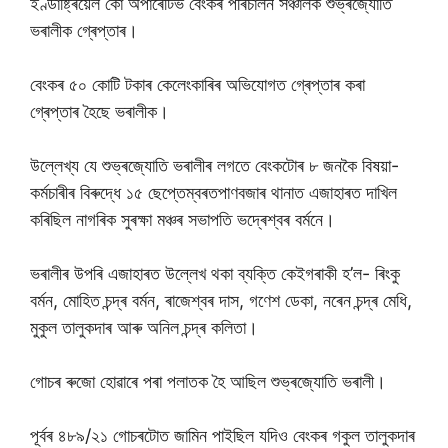
ইণ্ডাষ্ট্ৰিয়েল কো অপাৰেটিভ বেংকৰ পৰিচালন সঞ্চালক শুভ্ৰজ্যোতি
ভৰালীক গ্ৰেপ্তাৰ।
বেংকৰ ৫০ কোটি টকাৰ কেলেংকাৰিৰ অভিযোগত গ্ৰেপ্তাৰ কৰা
গ্ৰেপ্তাৰ হৈছে ভৰালীক।
উল্লেখ্য যে শুভ্ৰজ্যোতি ভৰালীৰ লগতে বেংকটোৰ ৮ জনকৈ বিষয়া-
কৰ্মচাৰীৰ বিৰুদ্ধে ১৫ ছেপ্তেম্বৰতপাণবজাৰ থানাত এজাহাৰত দাখিল
কৰিছিল নাগৰিক সুৰক্ষা মঞ্চৰ সভাপতি ভদ্ৰেশ্বৰ বৰ্মনে।
ভৰালীৰ উপৰি এজাহাৰত উল্লেখ থকা ব্যক্তি কেইগৰাকী হ’ল- ৰিংকু
বৰ্মন, মোহিত চন্দ্ৰ বৰ্মন, ৰাজেশ্বৰ দাস, গণেশ ডেকা, নৰেন চন্দ্ৰ মেধি,
মুকুল তালুকদাৰ আৰু অনিল চন্দ্ৰ কলিতা।
গোচৰ ৰুজো হোৱাৰে পৰা পলাতক হৈ আছিল শুভ্ৰজ্যোতি ভৰালী।
পূৰ্বৰ ৪৮৯/২১ গোচৰটোত জামিন পাইছিল যদিও বেংকৰ গকুল তালুকদাৰ