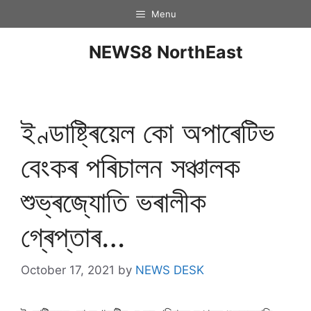
Menu
NEWS8 NorthEast
ইণ্ডাষ্ট্ৰিয়েল কো অপাৰেটিভ
বেংকৰ পৰিচালন সঞ্চালক
শুভ্ৰজ্যোতি ভৰালীক
গ্ৰেপ্তাৰ…
October 17, 2021
by
NEWS DESK