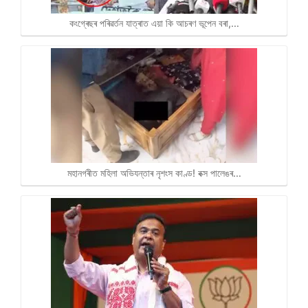
কংগ্ৰেছৰ পৰিৱৰ্তন যাত্ৰাত এয়া কি আচৰণ ভূপেন বৰা,…
মহানগৰীত মহিলা অভিযন্তাৰ নৃশংস কাণ্ড! বক্স পালেঙৰ…