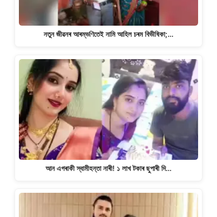
নতুন জীৱনৰ আৰম্ভণিতেই নামি আহিল চৰম বিভীষিকা;…
আন এগৰাকী স্বামীহন্তা নাৰী! ১ লাখ টকাৰ ছুপাৰী দি…