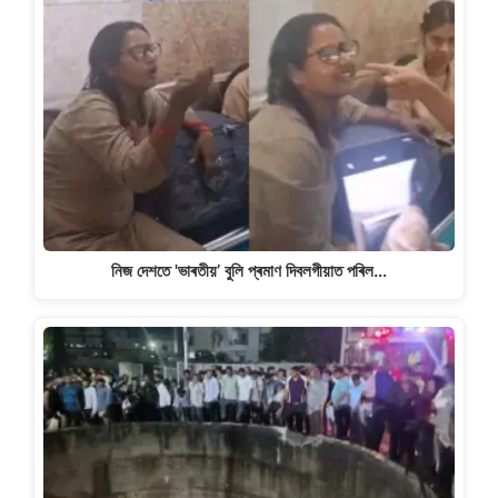
নিজ দেশতে 'ভাৰতীয়’ বুলি প্ৰমাণ দিবলগীয়াত পৰিল…