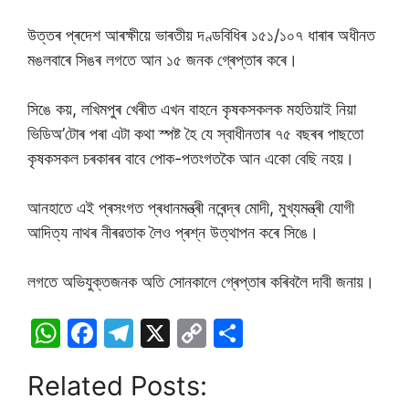
উত্তৰ প্ৰদেশ আৰক্ষীয়ে ভাৰতীয় দণ্ডবিধিৰ ১৫১/১০৭ ধাৰাৰ অধীনত
মঙলবাৰে সিঙৰ লগতে আন ১৫ জনক গ্ৰেপ্তাৰ কৰে।
সিঙে কয়, লখিমপুৰ খেৰীত এখন বাহনে কৃষকসকলক মহতিয়াই নিয়া
ভিডিঅ’টোৰ পৰা এটা কথা স্পষ্ট হৈ যে স্বাধীনতাৰ ৭৫ বছৰৰ পাছতো
কৃষকসকল চৰকাৰৰ বাবে পোক-পতংগতকৈ আন একো বেছি নহয়।
আনহাতে এই প্ৰসংগত প্ৰধানমন্ত্ৰী নৰেন্দ্ৰ মোদী, মুখ্যমন্ত্ৰী যোগী
আদিত্য নাথৰ নীৰৱতাক লৈও প্ৰশ্ন উত্থাপন কৰে সিঙে।
লগতে অভিযুক্তজনক অতি সোনকালে গ্ৰেপ্তাৰ কৰিবলৈ দাবী জনায়।
W
F
T
X
C
S
h
a
el
o
h
Related Posts:
at
c
e
p
ar