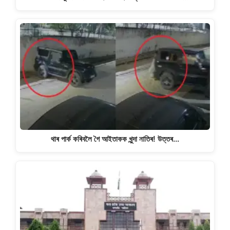
থাৰ পাৰ্ক কৰিবলৈ গৈ আইতাকক খুন্দা নাতিৰ! উত্তৰ…