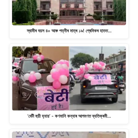
স্বামীৰ বয়স ৪০ আৰু পত্নীৰ মাত্ৰ ১৯! প্ৰেমিকৰ হাতত…
'বেটী হুয়ী হ্যায়’ - কণমানি কন্যাৰ আগমণত ব্যতিক্ৰমী…