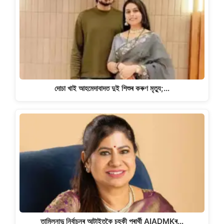
দোচা খাই আহমেদাবাদত দুই শিশুৰ কৰুণ মৃত্যু;…
তামিলনাডু নিৰ্বাচনৰ আটাইতকৈ চহকী প্ৰাৰ্থী AIADMKৰ…