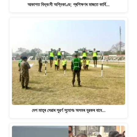
আকাশত বিধ্বংসী অগ্নিকাণ্ড; প্ৰশিক্ষণৰ মাজতে কাৰ্বি…
দেশ মাতৃৰ সেৱাৰ সুৱৰ্ণ সুযোগঃ অসমৰ যুৱকৰ বাবে…