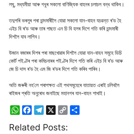
লঘু, মধ্যমীয়া আৰু গধুৰ সকলো বাণিজ্যিক বাহনৰ চলাচল বন্ধ থাকিব।
তদুপৰি ভৰলুৰ পৰা চান্দমাৰীলৈ যোৱা সকলো যান-বাহন যচৱন্ত ৰ’ড হৈ
এইচ বি ৰ’ড আৰু তাৰ পাছত এন চি বি হলৰ দিশে গতি কৰি চান্দমাৰী
দিশলৈ যাব লাগিব।
উজান বজাৰৰ দিশৰ পৰা মাছখোৱাৰ দিশলৈ যোৱা যান-বাহন সমূহে ডিচি
কোৰ্ট পইণ্টৰ পৰা কমিচনাৰৰ পইণ্টৰ দিশে গতি কৰি এইচ বি ৰ’ড আৰু
জে চি দাস ৰ’ড হৈ এম জি ৰ’ডৰ দিশে গতি কৰিব পাৰিব।
অতি জৰুৰী নহ’লে পৰাপক্ষত এই পথসমূহেৰে যাতায়ত এৰাই চলিবলৈ
ৰাইজৰ প্ৰতি অনুৰোধ জনাইছে মহানগৰ যান-বাহন শাখাই।
W
F
T
X
C
S
h
a
el
o
h
Related Posts:
at
c
e
p
ar