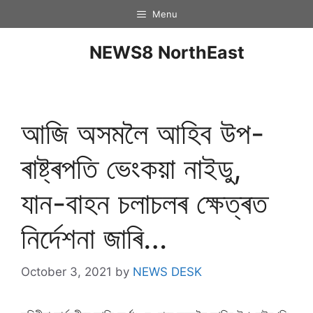
Menu
NEWS8 NorthEast
আজি অসমলৈ আহিব উপ-
ৰাষ্ট্ৰপতি ভেংকয়া নাইডু,
যান-বাহন চলাচলৰ ক্ষেত্ৰত
নিৰ্দেশনা জাৰি…
October 3, 2021
by
NEWS DESK