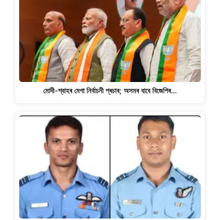
মোদী-শ্বাহৰ মেগা নিৰ্বাচনী প্ৰচাৰ; অসমৰ বাবে বিজেপিৰ…