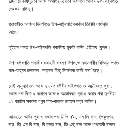
দুদিনীয়া কাৰ্যসূচীৰে আজি অৰ্থাৎ দেওবাৰে অসমলৈ আহিব উপ-ৰাষ্ট্ৰপতি
ভেংকয়া নাইডু।
গুৱাহাটীত আজিৰ দিনটোতে উপ-ৰাষ্ট্ৰপতিগৰাকীৰ তিনিটা কাৰ্যসূচী
আছে।
লুইতৰ পাৰত উপ-ৰাষ্ট্ৰপতি গৰাকীয়ে মুকলি কৰিব ঐতিহ্য কেন্দ্ৰ।
উপ-ৰাষ্ট্ৰপতি গৰাকীৰ গুৱাহাটী ভ্ৰমণ উপলক্ষে মহানগৰীৰ বিভিন্ন পথত
যান-বাহনৰ চলাচলৰ ক্ষেত্ৰত কিছু নিৰ্দেশনা জাৰি কৰা হৈছে।
সেই অনুসৰি ৩৭ আৰু ২৭ নং ৰাষ্ট্ৰীয় ঘাইপথত ৩ অক্টোবৰত পুৱা ৮
বজাৰ পৰা নিশা ৯ বজালৈ আৰু ৪ অক্টোবৰত পুৱা ৫ বজাৰ পৰা দুপৰীয়া
১২ বজালৈ সকলো গধুৰ যান-বাহনৰ চলাচল বন্ধ থাকিব।
আনহাতে আজি পুৱা ৬ বজাৰ পৰা ডিজি ৰ’ড, এম জি ৰ’ড, তৈবুল্লাহ
ৰ’ড, জি এন বি ৰ’ড, বি বৰুৱা ৰ’ড, জি এছ ৰ’ড আৰু পাঞ্জাবাৰী ৰ’ডত