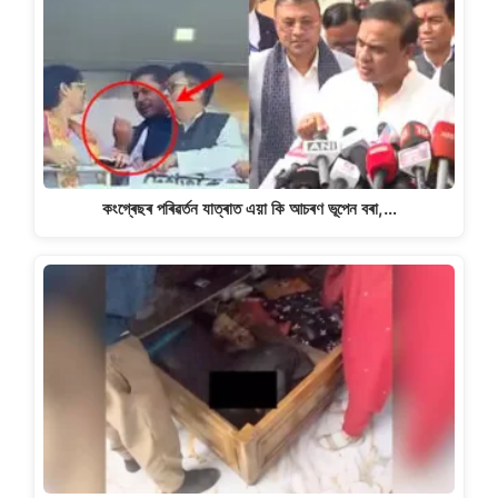
কংগ্ৰেছৰ পৰিৱৰ্তন যাত্ৰাত এয়া কি আচৰণ ভূপেন বৰা,…