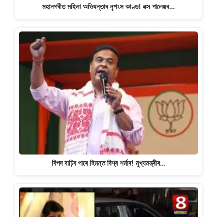
মহানগৰীত মহিলা অভিযন্তাৰ নৃশংস কাণ্ড! বক্স পালেঙৰ…
বিপদ বাঢ়িব পাৰে হিমন্ত বিশ্ব শৰ্মাৰ! মুখ্যমন্ত্ৰীৰ…