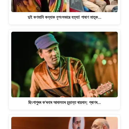
দুই কণমানি কন্যাক নৃশংসভাৱে হত্যা! পাষাণ মাতৃক…
ছিংগাপুৰৰ ক'ৰনাৰ আদালতৰ চূড়ান্ত ৰায়দান; প্ৰাণৰ…