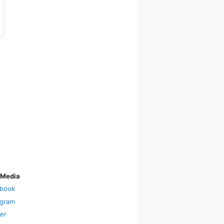
 Media
book
agram
ter