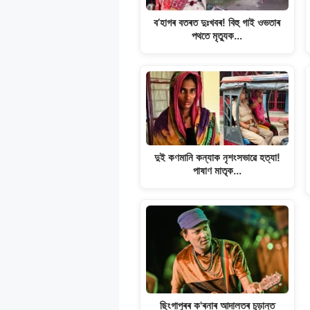
k
ব’হাগৰ বতৰত দুঃখবৰ! বিহু গাই ওভতাৰ
পথতে মৃত্যুক…
দুই কণমানি কন্যাক নৃশংসভাৱে হত্যা!
পাষাণ মাতৃক…
ছিংগাপুৰৰ ক'ৰনাৰ আদালতৰ চূড়ান্ত