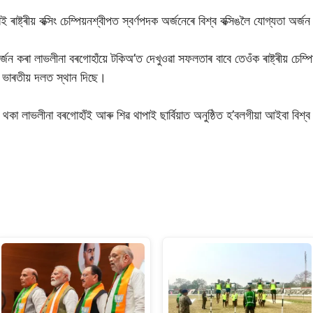
াই ৰাষ্ট্ৰীয় বক্সিং চেম্পিয়নশ্বীপত স্বৰ্ণপদক অৰ্জনেৰে বিশ্ব বক্সিঙলৈ যোগ্যতা অৰ্
 কৰা লাভলীনা বৰগোহাঁয়ে টকিঅ’ত দেখুওৱা সফলতাৰ বাবে তেওঁক ৰাষ্ট্ৰীয় চেম্পিয়
য়া ভাৰতীয় দলত স্থান দিছে।
থকা লাভলীনা বৰগোহাঁই আৰু শিৱ থাপাই ছাৰ্বিয়াত অনুষ্ঠিত হ’বলগীয়া আইবা বিশ্ব
S
h
ar
e