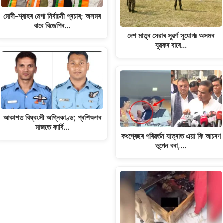
মোদী-শ্বাহৰ মেগা নিৰ্বাচনী প্ৰচাৰ; অসমৰ
বাবে বিজেপিৰ…
দেশ মাতৃৰ সেৱাৰ সুৱৰ্ণ সুযোগঃ অসমৰ
যুৱকৰ বাবে…
আকাশত বিধ্বংসী অগ্নিকাণ্ড; প্ৰশিক্ষণৰ
মাজতে কাৰ্বি…
কংগ্ৰেছৰ পৰিৱৰ্তন যাত্ৰাত এয়া কি আচৰণ
ভূপেন বৰা,…