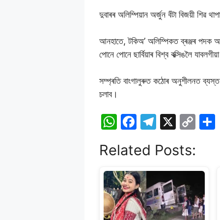
দুবাৰৰ অলিম্পিয়ান অৰ্জুন বঁটা বিজয়ী শিৱ থাপ
আনহাতে, টকিঅ’ অলিম্পিকত ব্ৰঞ্জৰ পদক অৰ্জন
পোনে পোনে ছাৰ্বিয়াৰ বিশ্ব বক্সিঙলৈ যাবলগী
সম্প্ৰতি বাংগালুৰুত কঠোৰ অনুশীলনত ব্যস্ত 
চলাব।
W
F
T
X
C
h
a
el
o
Related Posts:
at
c
e
p
s
e
gr
y
A
b
a
Li
p
o
m
n
p
o
k