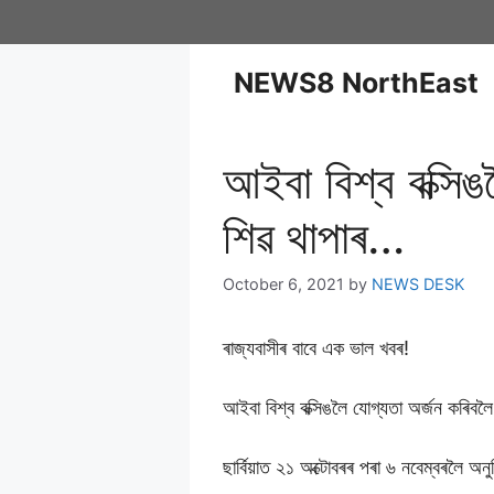
NEWS8 NorthEast
আইবা বিশ্ব বক্সি
শিৱ থাপাৰ…
October 6, 2021
by
NEWS DESK
ৰাজ্যবাসীৰ বাবে এক ভাল খবৰ!
আইবা বিশ্ব বক্সিঙলৈ যোগ্যতা অৰ্জন কৰিব
ছাৰ্বিয়াত ২১ অক্টোবৰৰ পৰা ৬ নবেম্বৰলৈ অনু