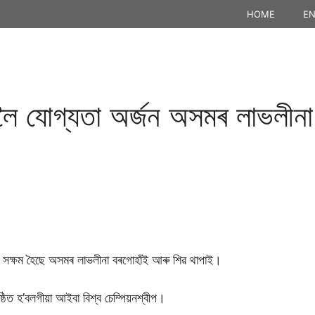
HOME
EN
ঙলৈ যোগ্যতা অৰ্জন অসমৰ লাভলীন
লৈ সক্ষম হৈছে অসমৰ লাভলীনা বৰগোহাঁই আৰু শিৱ থাপাই।
ষ্ঠিত হ’বলগীয়া আইবা বিশ্ব চেম্পিয়নশ্বীপ।