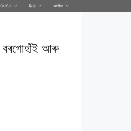
GLISH
हिन्दी
অসমীয়া
া বৰগোহাঁই আৰু