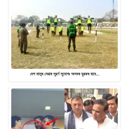
দেশ মাতৃৰ সেৱাৰ সুৱৰ্ণ সুযোগঃ অসমৰ যুৱকৰ বাবে…