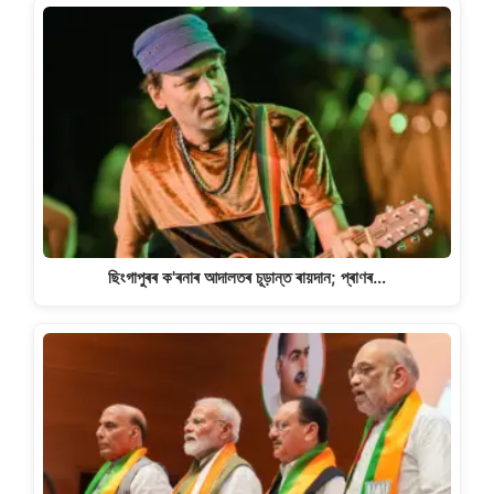
ছিংগাপুৰৰ ক'ৰনাৰ আদালতৰ চূড়ান্ত ৰায়দান; প্ৰাণৰ…