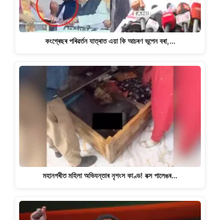
কংগ্ৰেছৰ পৰিৱৰ্তন যাত্ৰাত এয়া কি আচৰণ ভূপেন বৰা,…
মহানগৰীত মহিলা অভিযন্তাৰ নৃশংস কাণ্ড! বক্স পালেঙৰ…