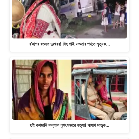
p
o
k
k
ব’হাগৰ বতৰত দুঃখবৰ! বিহু গাই ওভতাৰ পথতে মৃত্যুক…
দুই কণমানি কন্যাক নৃশংসভাৱে হত্যা! পাষাণ মাতৃক…