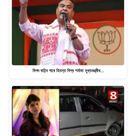
বিপদ বাঢ়িব পাৰে হিমন্ত বিশ্ব শৰ্মাৰ! মুখ্যমন্ত্ৰীৰ…