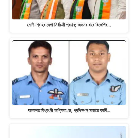
মোদী-শ্বাহৰ মেগা নিৰ্বাচনী প্ৰচাৰ; অসমৰ বাবে বিজেপিৰ…
আকাশত বিধ্বংসী অগ্নিকাণ্ড; প্ৰশিক্ষণৰ মাজতে কাৰ্বি…