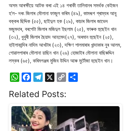
অসম আৰক্ষীয়ে আটক কৰা এই ১৪ গৰাকী তালিবানৰ সমৰ্থক কেইজন
হ’ল- দৰং জিলাৰ মৌলানা ফাজুল কৰিম (৪৯), কামৰূপ গ্ৰাম্যৰ আবু
বক্কৰ ছিদ্দিক (৫৫), ছাইদুল হক (২৯), কাচাৰ জিলাৰ জাভেদ
মজুমদাৰ, বৰপেটা জিলাৰ মজিদুল ইছলাম (২৫), ফাৰুক হুছেইন খান
(৩২), ধুবুৰী জিলাৰ ছৈয়াদ আহমেদ(২৭), অৰমান হুছেইন (২৫),
হাইলাকান্দিৰ নাদিম আখটাৰ (২৩), দক্ষিণ শালমাৰাৰ খান্দাকাৰ নুৰ আলম,
গোৱালপাৰাৰ মৌলানা য়াছিন খান (২৬) হোজাইৰ মৌলানা বাছিৰুদ্দিন
লস্কৰ (৬৫), কৰিমগঞ্জৰ মুজিব উদ্দিন আৰু মুৰ্টোজা হুছেইন খান।
W
F
T
X
C
S
h
a
el
o
h
Related Posts:
at
c
e
p
ar
s
e
gr
y
e
A
b
a
Li
p
o
m
n