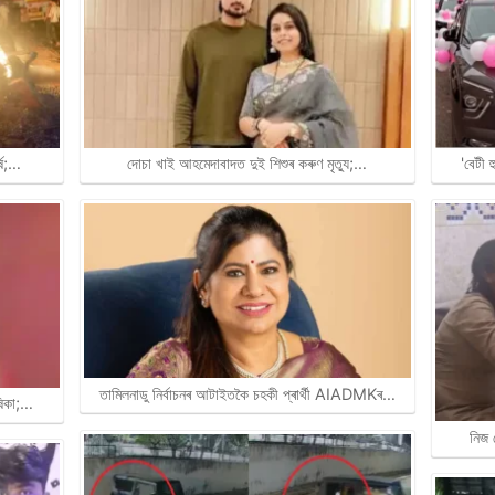
্ষ;…
দোচা খাই আহমেদাবাদত দুই শিশুৰ কৰুণ মৃত্যু;…
'বেটী 
তামিলনাডু নিৰ্বাচনৰ আটাইতকৈ চহকী প্ৰাৰ্থী AIADMKৰ…
ষিকা;…
নিজ 