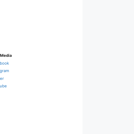
 Media
book
agram
ter
ube