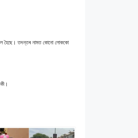
 বিফল হৈছে। তদন্তৰ নামত কোনো লোককো
ৰাকী।