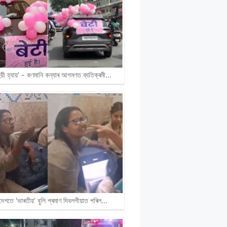
হুয়ী হ্যায়’ - কণমানি কন্যাৰ আগমণত ব্যতিক্ৰমী…
দেশতে 'ভাৰতীয়’ বুলি প্ৰমাণ দিবলগীয়াত পৰিল…