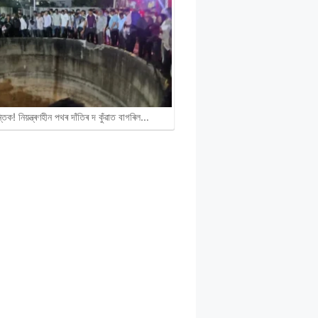
ান্তিক! নিয়ন্ত্ৰণহীন পথৰ দাঁতিৰ দ কুঁৱাত বাগৰিল…