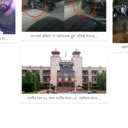
থাৰ পাৰ্ক কৰিবলৈ গৈ আইতাকক খুন্দা নাতিৰ! উত্তৰ…
ৰী দি…
মৰ্ম
স্বামীৰ বয়স ৪০ আৰু পত্নীৰ মাত্ৰ ১৯! প্ৰেমিকৰ হাতত…