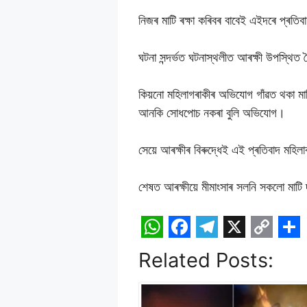
নিজৰ মাটি ৰক্ষা কৰিবৰ বাবেই এইদৰে প্ৰতিব
ঘটনা সন্দৰ্ভত ঘটনাস্থলীত আৰক্ষী উপস্থিত 
কিয়নো মহিলাগৰাকীৰ অভিযোগ গাঁৱত থকা ম
আনকি সোধপোচ নকৰা বুলি অভিযোগ।
সেয়ে আৰক্ষীৰ বিৰুদ্ধেই এই প্ৰতিবাদ মহিল
শেষত আৰক্ষীয়ে মীমাংসাৰ সলনি সকলো মাটি 
W
F
T
X
C
S
Related Posts:
h
a
e
o
h
a
c
l
p
a