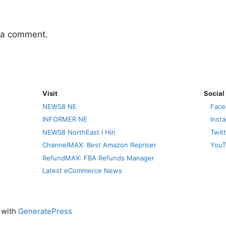
 a comment.
Visit
Social
NEWS8 NE
Face
INFORMER NE
Inst
NEWS8 NorthEast I Hin
Twit
ChannelMAX: Best Amazon Repricer
YouT
RefundMAX: FBA Refunds Manager
Latest eCommerce News
t with
GeneratePress