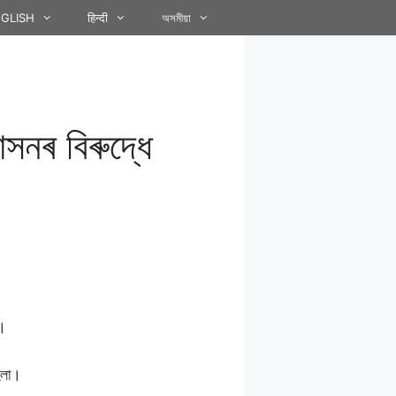
GLISH
हिन्दी
অসমীয়া
সনৰ বিৰুদ্ধে
ই।
িলা।