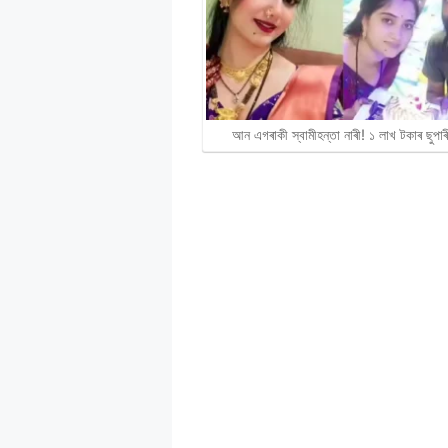
আন এগৰাকী স্বামীহন্তা নাৰী! ১ লাখ টকাৰ ছুপা