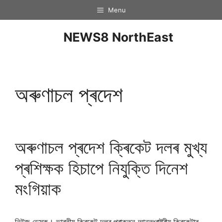
Menu
NEWS8 NorthEast
অৰুণাচল প্ৰদেশ
অৰুণাচল প্ৰদেশ ক্ৰিকেট দলৰ মুখ্য
প্ৰশিক্ষক হিচাপে নিযুক্তি দিনেশ
মংগিয়াক
নিউজ ডেস্ক। ভাৰতীয় ক্ৰিকেট দলৰ প্ৰাক্তন আন্তঃৰাষ্ট্ৰীয় ক্ৰিকেটাৰ