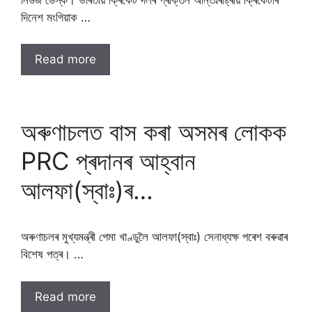
দিনেশ মংগিয়াক …
Read more
অৰুণাচলত বাস কৰা অসমৰ লোকক
PRC প্ৰদানৰ আহ্বান
আলফা(স্বাঃ)ৰ…
অৰুণাচলৰ মুখ্যমন্ত্ৰী পেমা খাণ্ডুলৈ আলফা(স্বাঃ) সেনাধ্যক্ষ পৰেশ বৰুৱাৰ
বিশেষ পত্ৰ। …
Read more