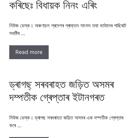
কৰিছেঃ বিধায়ক নিনং এৰিং
নিউজ ডেস্ক। অৰুণাচল প্ৰদেশৰ প্ৰাক্তন সাংসদ তথা বৰ্তমানৰ পাছিঘাট
সমষ্টিৰ …
Read more
ড্ৰাগছ্ সৰবৰাহত জড়িত অসমৰ
দম্পতীক গ্ৰেপ্তাৰ ইটানগৰত
নিউজ ডেস্ক। ড্ৰাগছ সৰবৰাহত জড়িত অসমৰ এক দম্পতীক গ্ৰেপ্তাৰ
কৰে …