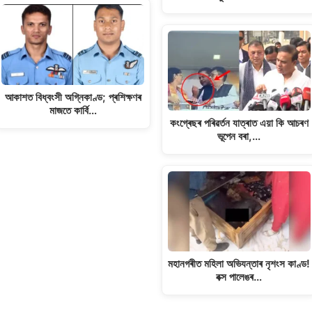
আকাশত বিধ্বংসী অগ্নিকাণ্ড; প্ৰশিক্ষণৰ
মাজতে কাৰ্বি…
কংগ্ৰেছৰ পৰিৱৰ্তন যাত্ৰাত এয়া কি আচৰণ
ভূপেন বৰা,…
মহানগৰীত মহিলা অভিযন্তাৰ নৃশংস কাণ্ড!
বক্স পালেঙৰ…