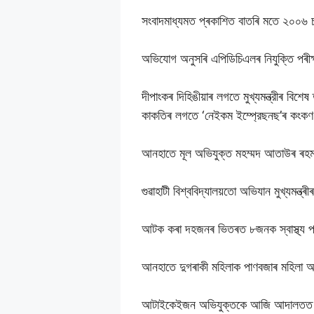
সংবাদমাধ্যমত প্ৰকাশিত বাতৰি মতে ২০০৬ চন
অভিযোগ অনুসৰি এপিডিচিএলৰ নিযুক্তি পৰীক্ষা 
দীপাংকৰ দিহিঙীয়াৰ লগতে মুখ্যমন্ত্রীৰ বিশেষ 
কাকতিৰ লগতে ‘নেইকম ইম্প্রেছনছ’ৰ কংকণ শ
আনহাতে মূল অভিযুক্ত মহম্মদ আতাউৰ ৰ
গুৱাহাটী বিশ্ববিদ্যালয়তো অভিযান মুখ্যমন্ত
আটক কৰা দহজনৰ ভিতৰত ৮জনক স্বাস্থ্য পৰ
আনহাতে দুগৰাকী মহিলাক পাণবজাৰ মহিলা আ
আটাইকেইজন অভিযুক্তকে আজি আদালতত হ