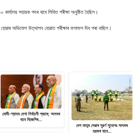
াৰ্যালয় সহায়ক পদৰ বাবে লিখিত পৰীক্ষা অনুষ্ঠিত হৈছিল।
িত হোৱাৰ অভিযোগ উত্থাপন হোৱাত পৰীক্ষাৰ ফলাফল দিব পৰা নাছিল।
S
h
ar
e
মোদী-শ্বাহৰ মেগা নিৰ্বাচনী প্ৰচাৰ; অসমৰ
বাবে বিজেপিৰ…
দেশ মাতৃৰ সেৱাৰ সুৱৰ্ণ সুযোগঃ অসমৰ
যুৱকৰ বাবে…