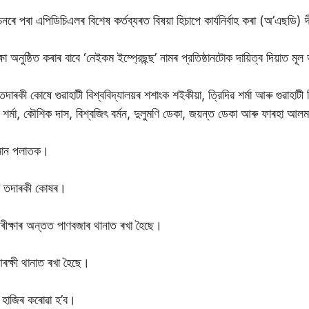
ৰে পৰা এপিডিচিএলৰ বিশেষ কৰ্তব্যৰত বিষয়া হিচাপে কার্যনির্বাহ কৰা (অ’এছডি)
অনুষ্ঠিত কৰাৰ বাবে ‘নেইকম ইম্প্রেছন্ছ’ নামৰ প্রতিষ্ঠানটোক দায়িত্ব দিয়াত মূ
তদাৰকী কোষে গুৱাহাটী বিশ্ববিদ্যালয়ৰ শশাংক শইকীয়া, ত্রিদিৱ শৰ্মা আৰু গুৱাহাটী ব
ৰ্মা, কৌশিক দাস, বিশ্বজিৎ বৰ্মন, দুলুমণি ডেকা, জয়ন্ত ডেকা আৰু ফাৰহা আল
হমান পলাতক।
্ৰীৰ তদাৰকী কোষৰ।
ীক্ষাৰ অন্তত পাণবজাৰ থানাত ৰখা হৈছে।
ৰক্ষী থানাত ৰখা হৈছে।
াজিৰ কৰোৱা হ’ব।