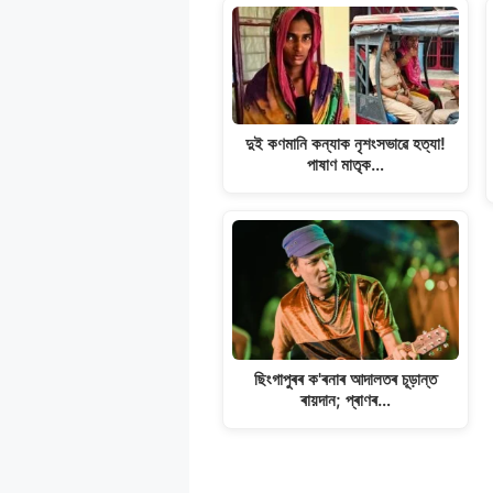
দুই কণমানি কন্যাক নৃশংসভাৱে হত্যা!
পাষাণ মাতৃক…
ছিংগাপুৰৰ ক'ৰনাৰ আদালতৰ চূড়ান্ত
ৰায়দান; প্ৰাণৰ…