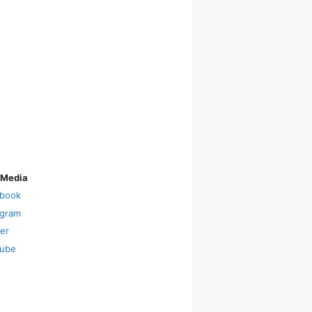
 Media
book
agram
ter
ube