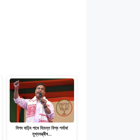
বিপদ বাঢ়িব পাৰে হিমন্ত বিশ্ব শৰ্মাৰ!
মুখ্যমন্ত্ৰীৰ…