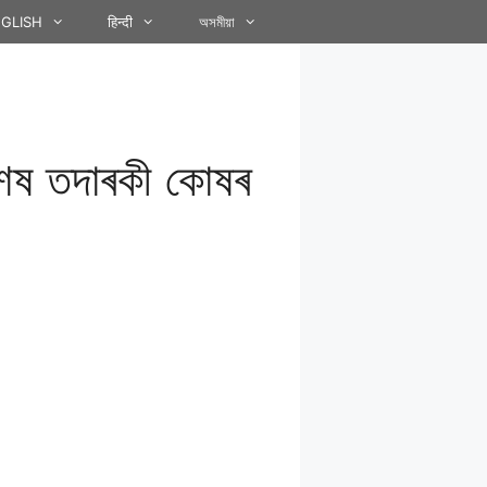
GLISH
हिन्दी
অসমীয়া
িশেষ তদাৰকী কোষৰ