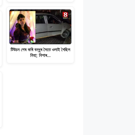
টিউচন শেষ কৰি বন্ধুৰ সৈতে ওলাই গৈছিল
নিহা; নিশাৰ…