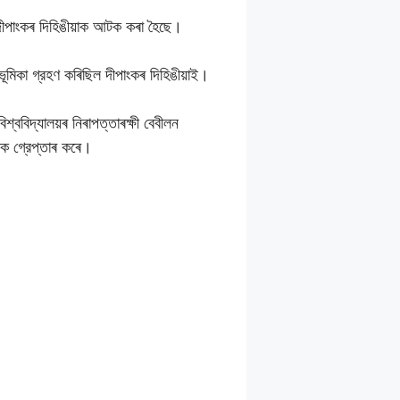
 দীপাংকৰ দিহিঙীয়াক আটক কৰা হৈছে।
ল ভূমিকা গ্রহণ কৰিছিল দীপাংকৰ দিহিঙীয়াই।
িশ্ববিদ্যালয়ৰ নিৰাপত্তাৰক্ষী বেবীলন
মক গ্রেপ্তাৰ কৰে।