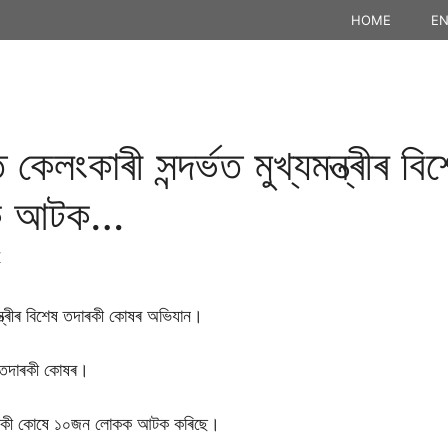
HOME
EN
লংকাৰী সন্দৰ্ভত মুখ্যমন্ত্ৰীৰ ব
নক আটক…
K
ন্ত্ৰীৰ বিশেষ তদাৰকী কোষৰ অভিযান।
ীৰ তদাৰকী কোষৰ।
ষ তদাৰকী কোষে ১০জন লোকক আটক কৰিছে।