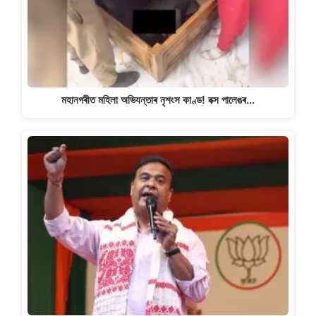
মহানগৰীত মহিলা অভিযন্তাৰ নৃশংস কাণ্ড! বক্স পালেঙৰ…