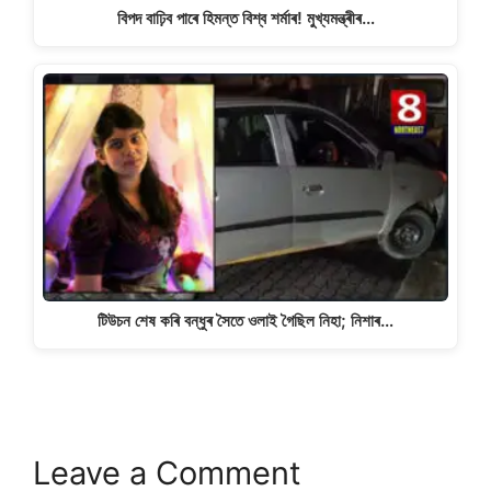
বিপদ বাঢ়িব পাৰে হিমন্ত বিশ্ব শৰ্মাৰ! মুখ্যমন্ত্ৰীৰ…
টিউচন শেষ কৰি বন্ধুৰ সৈতে ওলাই গৈছিল নিহা; নিশাৰ…
Leave a Comment