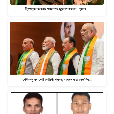
ছিংগাপুৰৰ ক'ৰনাৰ আদালতৰ চূড়ান্ত ৰায়দান; প্ৰাণৰ…
মোদী-শ্বাহৰ মেগা নিৰ্বাচনী প্ৰচাৰ; অসমৰ বাবে বিজেপিৰ…