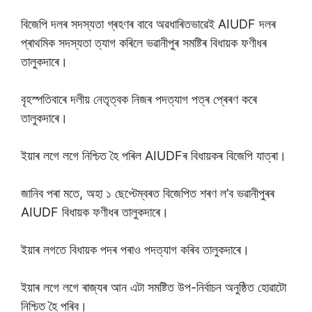
বিজেপি দলৰ সদস্যতা গ্ৰহণৰ বাবে অৱধাৰিতভাৱেই AIUDF দলৰ
প্ৰাথমিক সদস্যতা ত্যাগ কৰিলে ভৱানীপুৰ সমষ্টিৰ বিধায়ক ফণীধৰ
তালুকদাৰে।
বৃহস্পতিবাৰে দলীয় নেতৃত্বক নিজৰ পদত্যাগ পত্ৰ প্ৰেৰণ কৰে
তালুকদাৰে।
ইয়াৰ লগে লগে নিশ্চিত হৈ পৰিল AIUDFৰ বিধায়কৰ বিজেপি যাত্ৰা।
জানিব পৰা মতে, অহা ১ ছেপ্টেম্বৰত বিজেপিত শৰণ ল’ব ভৱানীপুৰৰ
AIUDF বিধায়ক ফণীধৰ তালুকদাৰে।
ইয়াৰ লগতে বিধায়ক পদৰ পৰাও পদত্যাগ কৰিব তালুকদাৰে।
ইয়াৰ লগে লগে ৰাজ্যৰ আন এটা সমষ্টিত উপ-নিৰ্বাচন অনুষ্ঠিত হােৱাটাে
নিশ্চিত হৈ পৰিব।