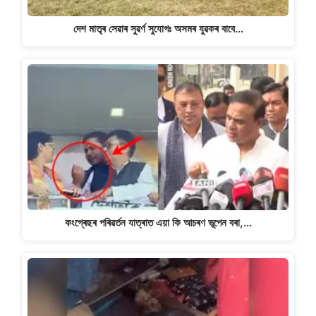
দেশ মাতৃৰ সেৱাৰ সুৱৰ্ণ সুযোগঃ অসমৰ যুৱকৰ বাবে…
কংগ্ৰেছৰ পৰিৱৰ্তন যাত্ৰাত এয়া কি আচৰণ ভূপেন বৰা,…