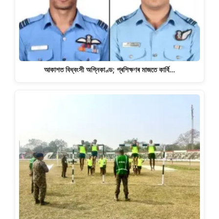
আকাশত বিধ্বংসী অগ্নিকাণ্ড; প্ৰশিক্ষণৰ মাজতে কাৰ্বি…