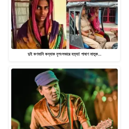
দুই কণমানি কন্যাক নৃশংসভাৱে হত্যা! পাষাণ মাতৃক…