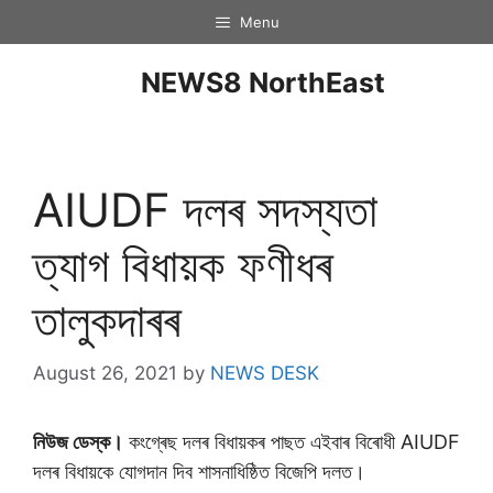
Menu
NEWS8 NorthEast
AIUDF দলৰ সদস্যতা
ত্যাগ বিধায়ক ফণীধৰ
তালুকদাৰৰ
August 26, 2021
by
NEWS DESK
নিউজ ডেস্ক।
কংগ্ৰেছ দলৰ বিধায়কৰ পাছত এইবাৰ বিৰােধী AIUDF
দলৰ বিধায়কে যােগদান দিব শাসনাধিষ্ঠিত বিজেপি দলত।