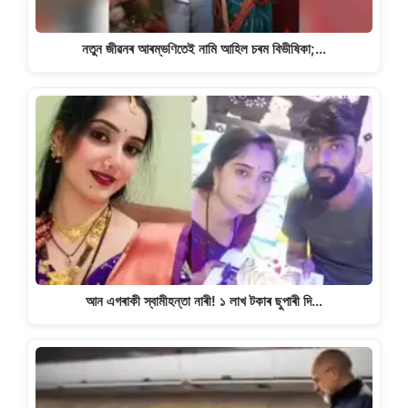
নতুন জীৱনৰ আৰম্ভণিতেই নামি আহিল চৰম বিভীষিকা;…
আন এগৰাকী স্বামীহন্তা নাৰী! ১ লাখ টকাৰ ছুপাৰী দি…