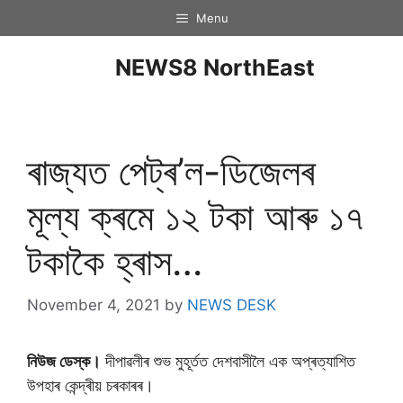
Menu
NEWS8 NorthEast
ৰাজ্যত পেট্ৰ’ল-ডিজেলৰ
মূল্য ক্ৰমে ১২ টকা আৰু ১৭
টকাকৈ হ্ৰাস…
November 4, 2021
by
NEWS DESK
নিউজ ডেস্ক।
দীপাৱলীৰ শুভ মুহূৰ্তত দেশবাসীলৈ এক অপ্ৰত্যাশিত
উপহাৰ কেন্দ্ৰীয় চৰকাৰৰ।