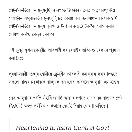
পেট্ৰ’ল-ডিজেলৰ মূল্যবৃদ্ধিৰ লগতে উৎসৱৰ বতৰত অত্যাৱশ্যকীয়
সামগ্ৰীৰ অস্বাভাৱিক মূল্যবৃদ্ধিয়ে কােঙা কৰা জনাসাধাৰণক সকাহ দি
পেট্ৰ’ল-ডিজেলৰ মূল্য ক্ৰমে ৫ টকা আৰু ১੦ টকাকৈ হ্ৰাস কৰাৰ
ঘােষণা কৰিছে কেন্দ্ৰ চৰকাৰে।
এই মূল্য হ্ৰাস কেন্দ্ৰীয় আবকাৰী কৰ ৰেহাইৰ জৰিয়তে চৰকাৰে প্ৰদান
কৰা হৈছে।
প্ৰধানমন্ত্ৰী নৰেন্দ্ৰ মােদীয়ে কেন্দ্ৰীয় আবকাৰী কৰ হ্ৰাস কৰাৰ পিছতে
সকলাে ৰাজ্য চৰকাৰকে ৰাজ্যিক কৰ হ্ৰাস কৰিবলৈ আহ্বান জনাইছিল।
সেই আহ্বানৰ প্ৰতি সঁহাৰি জনাই অসমৰ লগতে দেশৰ বহু ৰাজ্যত ভেট
(VAT) কৰত সৰ্বাধিক ৭ টকালৈ ৰেহাই দিয়াৰ ঘােষণা কৰিছে।
Heartening to learn Central Govt