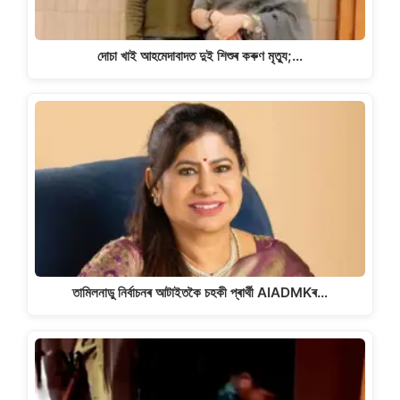
দোচা খাই আহমেদাবাদত দুই শিশুৰ কৰুণ মৃত্যু;…
তামিলনাডু নিৰ্বাচনৰ আটাইতকৈ চহকী প্ৰাৰ্থী AIADMKৰ…