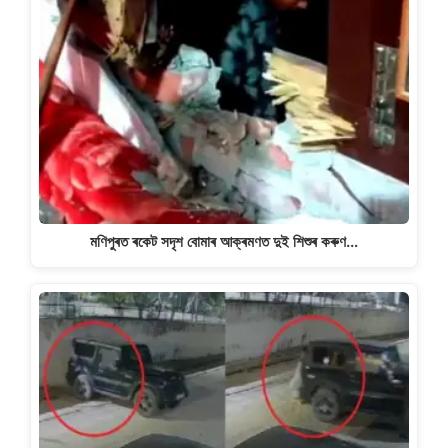
মণিপুৰত ৰকেট সদৃশ বোমাৰ আক্ৰমণত দুই শিশুৰ কৰুণ…