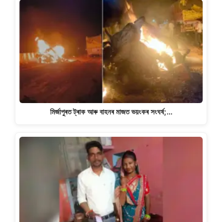
মিৰ্জাপুৰত ট্ৰাক আৰু বাহনৰ মাজত ভয়ংকৰ সংঘৰ্ষ;…