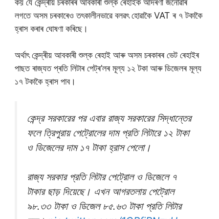
কয় যে কেন্দ্ৰীয় চৰকাৰৰ আবকাৰী শুল্ক ৰেহাইক আদৰণী জনােৱাৰ
লগতে অসম চৰকাৰেও তৎকালীনভাৱে বলৱৎ হােৱাকৈ VAT ৰ ৭ টকাকৈ
হ্ৰাস কৰাৰ ঘােষণা কৰিছে।
অৰ্থাৎ কেন্দ্ৰীয় আবকাৰী শুল্ক ৰেহাই আৰু অসম চৰকাৰৰ ভেট ৰেহাইৰ
পাছত ৰাজ্যত প্ৰতি লিটাৰ পেট্ৰ’লৰ মূল্য ১২ টকা আৰু ডিজেলৰ মূল্য
১৭ টকাকৈ হ্ৰাস পাব।
কেন্দ্র সরকারের পর এবার রাজ্য সরকারের সিদ্ধান্তের
ফলে ত্রিপুরায় পেট্রোলের দাম প্রতি লিটারে ১২ টাকা
ও ডিজেলের দাম ১৭ টাকা হ্রাস পেলো।
রাজ্য সরকার প্রতি লিটার পেট্রোল ও ডিজেলে ৭
টাকার ছাড় দিয়েছে। এখন আগরতলায় পেট্রোল
৯৮.৩৩ টাকা ও ডিজেল ৮৫.৬৩ টাকা প্রতি লিটার