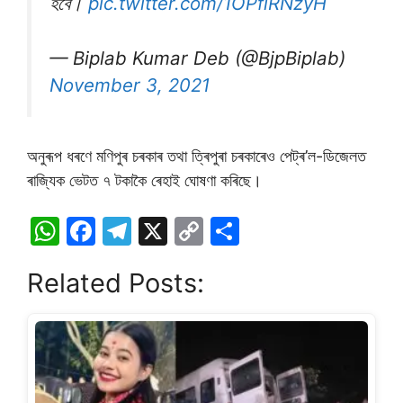
হবে।
pic.twitter.com/1OPfiRNzyH
— Biplab Kumar Deb (@BjpBiplab)
November 3, 2021
অনুৰূপ ধৰণে মণিপুৰ চৰকাৰ তথা ত্ৰিপুৰা চৰকাৰেও পেট্ৰ’ল-ডিজেলত
ৰাজ্যিক ভেটত ৭ টকাকৈ ৰেহাই ঘােষণা কৰিছে।
W
F
T
X
C
S
h
a
el
o
h
Related Posts:
at
c
e
p
ar
s
e
gr
y
e
A
b
a
Li
p
o
m
n