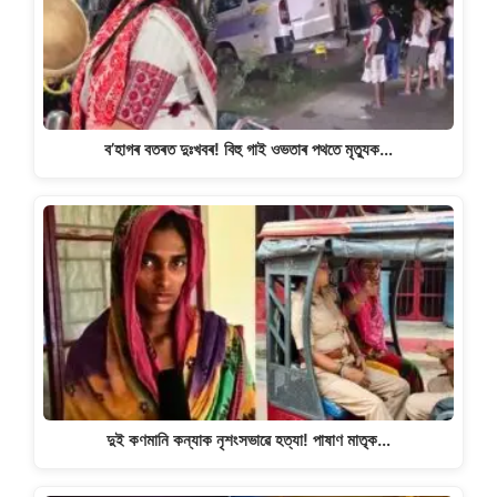
p
o
k
k
ব’হাগৰ বতৰত দুঃখবৰ! বিহু গাই ওভতাৰ পথতে মৃত্যুক…
দুই কণমানি কন্যাক নৃশংসভাৱে হত্যা! পাষাণ মাতৃক…