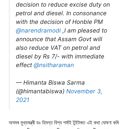
decision to reduce excise duty on
petrol and diesel. In consonance
with the decision of Honble PM
@narendramodi
,I am pleased to
announce that Assam Govt will
also reduce VAT on petrol and
diesel by Rs 7/- with immediate
effect
@nsitharaman
— Himanta Biswa Sarma
(@himantabiswa)
November 3,
2021
অসমৰ মুখ্যমন্ত্ৰী ডঃ হিমন্ত বিশ্ব শৰ্মাই টুইটাৰত এই কথা ঘােষণা কৰি