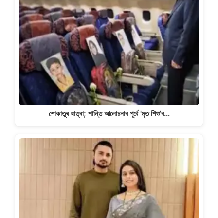
শোকাতুৰ যাত্ৰা; শান্তি আলোচনাৰ পূৰ্বে 'মৃত শিশু’ৰ…