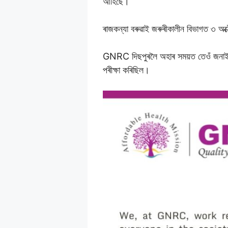
আহিছে।
ৰাজকন্যা বৰুৱাই জৰুৰীকালীন বিভাগত ৩ অক
GNRC দিছপুৰলৈ অহাৰ সময়ত তেওঁ জনাইছি
পৰীক্ষা কৰিছিল।