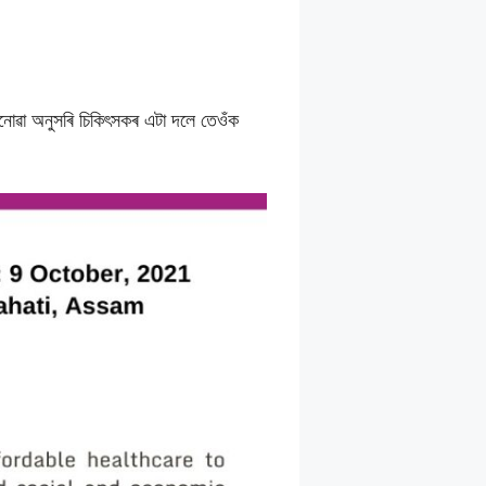
োৱা অনুসৰি চিকিৎসকৰ এটা দলে তেওঁক