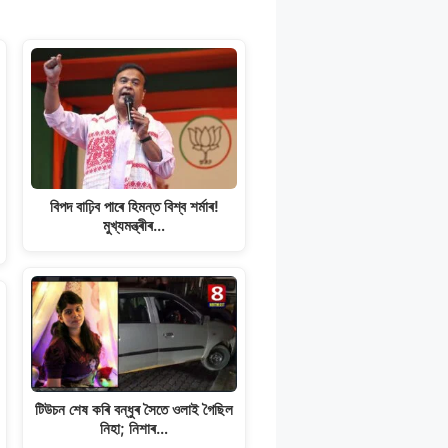
বিপদ বাঢ়িব পাৰে হিমন্ত বিশ্ব শৰ্মাৰ!
মুখ্যমন্ত্ৰীৰ…
টিউচন শেষ কৰি বন্ধুৰ সৈতে ওলাই গৈছিল
নিহা; নিশাৰ…