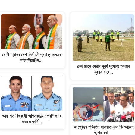
মোদী-শ্বাহৰ মেগা নিৰ্বাচনী প্ৰচাৰ; অসমৰ
বাবে বিজেপিৰ…
দেশ মাতৃৰ সেৱাৰ সুৱৰ্ণ সুযোগঃ অসমৰ
যুৱকৰ বাবে…
আকাশত বিধ্বংসী অগ্নিকাণ্ড; প্ৰশিক্ষণৰ
মাজতে কাৰ্বি…
কংগ্ৰেছৰ পৰিৱৰ্তন যাত্ৰাত এয়া কি আচৰণ
ভূপেন বৰা,…