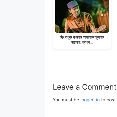
ছিংগাপুৰৰ ক'ৰনাৰ আদালতৰ চূড়ান্ত
ৰায়দান; প্ৰাণৰ…
Leave a Comment
You must be
logged in
to post