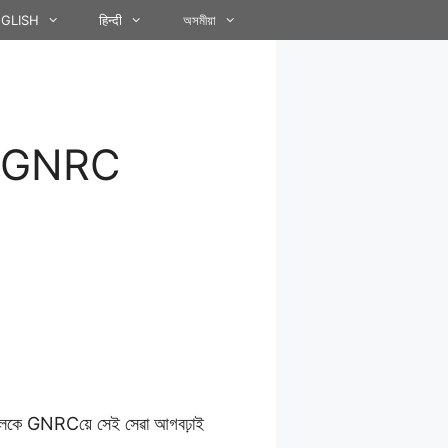
GLISH
हिन्दी
অসমীয়া
ৰিয়া GNRC
োকলৈকে GNRCয়ে সেই সেৱা আগবঢ়াই