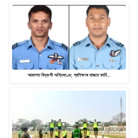
আকাশত বিধ্বংসী অগ্নিকাণ্ড; প্ৰশিক্ষণৰ মাজতে কাৰ্বি…