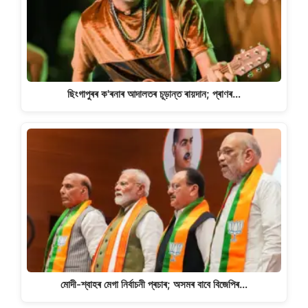
ছিংগাপুৰৰ ক'ৰনাৰ আদালতৰ চূড়ান্ত ৰায়দান; প্ৰাণৰ…
মোদী-শ্বাহৰ মেগা নিৰ্বাচনী প্ৰচাৰ; অসমৰ বাবে বিজেপিৰ…