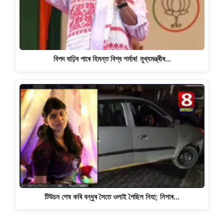
বিপদ বাঢ়িব পাৰে হিমন্ত বিশ্ব শৰ্মাৰ! মুখ্যমন্ত্ৰীৰ…
টিউচন শেষ কৰি বন্ধুৰ সৈতে ওলাই গৈছিল নিহা; নিশাৰ…