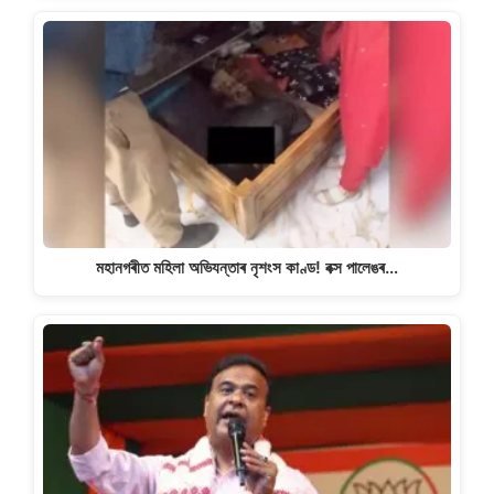
মহানগৰীত মহিলা অভিযন্তাৰ নৃশংস কাণ্ড! বক্স পালেঙৰ…