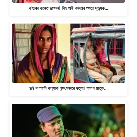
ব’হাগৰ বতৰত দুঃখবৰ! বিহু গাই ওভতাৰ পথতে মৃত্যুক…
দুই কণমানি কন্যাক নৃশংসভাৱে হত্যা! পাষাণ মাতৃক…