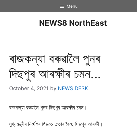
Menu
NEWS8 NorthEast
ৰাজকন্যা বৰুৱালৈ পুনৰ
দিছপুৰ আৰক্ষীৰ চমন…
October 4, 2021
by
NEWS DESK
ৰাজকন্যা বৰুৱালৈ পুনৰ দিছপুৰ আৰক্ষীৰ চমন।
মুখ্যমন্ত্ৰীৰ নিৰ্দেশৰ পিছতে তৎপৰ হৈছে দিছপুৰ আৰক্ষী।