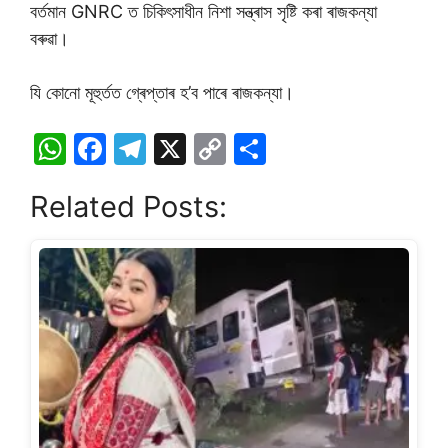
বৰ্তমান GNRC ত চিকিৎসাধীন নিশা সন্ত্ৰাস সৃষ্টি কৰা ৰাজকন্যা
বৰুৱা।
যি কোনো মূহুৰ্তত গ্ৰেপ্তাৰ হ’ব পাৰে ৰাজকন্যা।
W
F
T
X
C
S
h
a
el
o
h
Related Posts:
at
c
e
p
ar
s
e
gr
y
e
A
b
a
Li
p
o
m
n
p
o
k
k