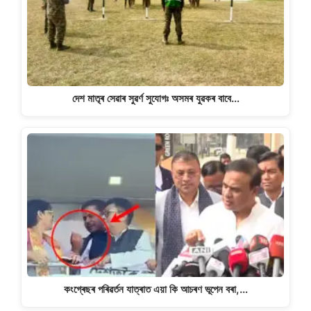
দেশ মাতৃৰ সেৱাৰ সুৱৰ্ণ সুযোগঃ অসমৰ যুৱকৰ বাবে…
কংগ্ৰেছৰ পৰিৱৰ্তন যাত্ৰাত এয়া কি আচৰণ ভূপেন বৰা,…