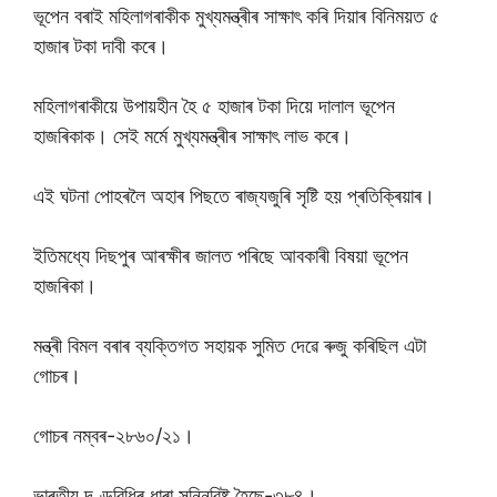
ভূপেন বৰাই মহিলাগৰাকীক মুখ্যমন্ত্ৰীৰ সাক্ষাৎ কৰি দিয়াৰ বিনিময়ত ৫
হাজাৰ টকা দাবী কৰে।
মহিলাগৰাকীয়ে উপায়হীন হৈ ৫ হাজাৰ টকা দিয়ে দালাল ভূপেন
হাজৰিকাক। সেই মর্মে মুখ্যমন্ত্ৰীৰ সাক্ষাৎ লাভ কৰে।
এই ঘটনা পোহৰলৈ অহাৰ পিছতে ৰাজ্যজুৰি সৃষ্টি হয় প্ৰতিক্ৰিয়াৰ।
ইতিমধ্যে দিছপুৰ আৰক্ষীৰ জালত পৰিছে আবকাৰী বিষয়া ভূপেন
হাজৰিকা।
মন্ত্ৰী বিমল বৰাৰ ব্যক্তিগত সহায়ক সুমিত দেৱে ৰুজু কৰিছিল এটা
গোচৰ।
গোচৰ নম্বৰ-২৮৬০/২১।
ভাৰতীয় দণ্ডবিধিৰ ধাৰা সন্নিবিষ্ট হৈছে-৩৮৪।