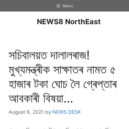
Menu
NEWS8 NorthEast
সচিবালয়ত দালালৰাজ!
মুখ্যমন্ত্ৰীক সাক্ষাতৰ নামত ৫
হাজাৰ টকা ঘোচ লৈ গ্ৰেপ্তাৰ
আবকাৰী বিষয়া…
August 9, 2021
by
NEWS DESK