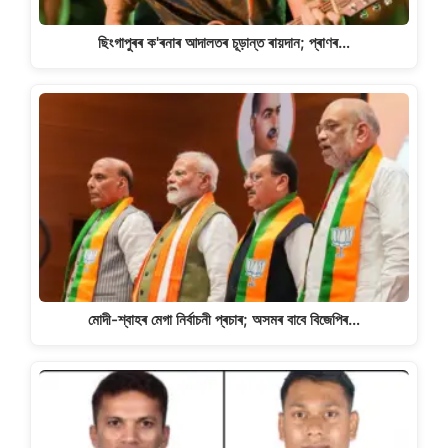
ছিংগাপুৰৰ ক'ৰনাৰ আদালতৰ চূড়ান্ত ৰায়দান; প্ৰাণৰ…
মোদী-শ্বাহৰ মেগা নিৰ্বাচনী প্ৰচাৰ; অসমৰ বাবে বিজেপিৰ…