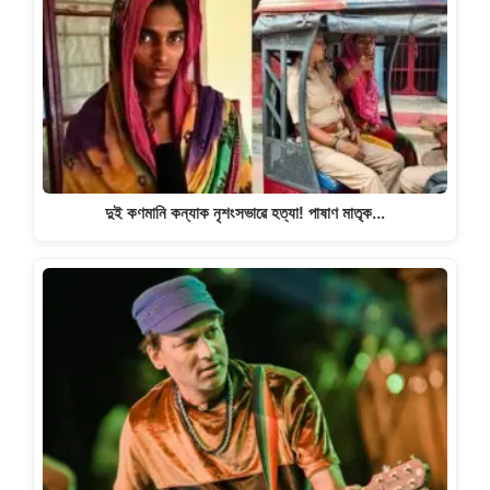
দুই কণমানি কন্যাক নৃশংসভাৱে হত্যা! পাষাণ মাতৃক…