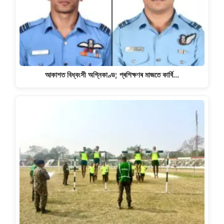
আকাশত বিধ্বংসী অগ্নিকাণ্ড; প্ৰশিক্ষণৰ মাজতে কাৰ্বি…