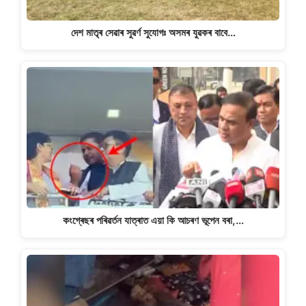
দেশ মাতৃৰ সেৱাৰ সুৱৰ্ণ সুযোগঃ অসমৰ যুৱকৰ বাবে…
কংগ্ৰেছৰ পৰিৱৰ্তন যাত্ৰাত এয়া কি আচৰণ ভূপেন বৰা,…