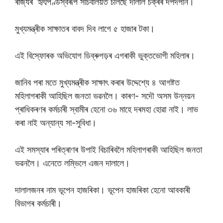
ৰাজ্যৰ হৃৎপিণ্ডস্বৰূপ সচিবালয়ত চলিছে দালাল চক্ৰৰ দপদপনি।
মুখ্যমন্ত্ৰীক সাক্ষাতৰ বাবদ দিব লাগে ৫ হাজাৰ টকা।
এই বিস্ফোৰক অভিযোগ ডিব্ৰুগড়ৰ এগৰাকী ভুক্তভোগী মহিলাৰ।
জানিব পৰা মতে মুখ্যমন্ত্ৰীক সাক্ষাৎ কৰাৰ উদ্দেশ্যে ৪ আগষ্টত
মহিলাগৰাকী আহিছিল জনতা ভৱনলৈ। কাৰণ- সদৌ অসম উন্নয়ন
প্ৰাধিকৰণৰ কর্মচাৰী স্বামীৰ হেনো ৩৬ মাহে দৰমহা হোৱা নাই। লাভ
কৰা নাই অন্যান্য সা-সুবিধা।
এই সমস্যাৰ পৰিত্ৰাণৰ উপাই বিচাৰিবলৈ মহিলাগৰাকী আহিছিল জনতা
ভৱনলৈ। এনেতে লম্ভিলে এজন দালালে।
দালালজনৰ নাম ভূপেন হাজৰিকা। ভূপেন হাজৰিকা হেনো আবকাৰী
বিভাগৰ কর্মচাৰী।