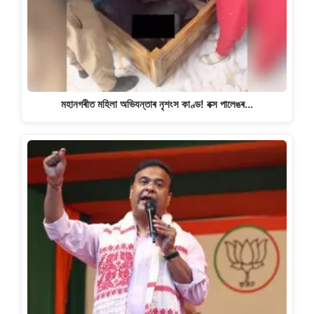
মহানগৰীত মহিলা অভিযন্তাৰ নৃশংস কাণ্ড! বক্স পালেঙৰ…