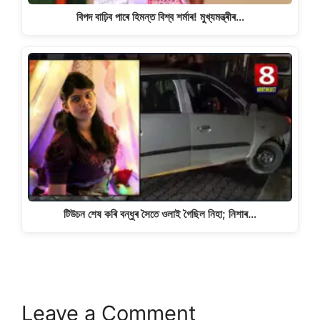
বিপদ বাঢ়িব পাৰে হিমন্ত বিশ্ব শৰ্মাৰ! মুখ্যমন্ত্ৰীৰ…
টিউচন শেষ কৰি বন্ধুৰ সৈতে ওলাই গৈছিল নিহা; নিশাৰ…
Leave a Comment