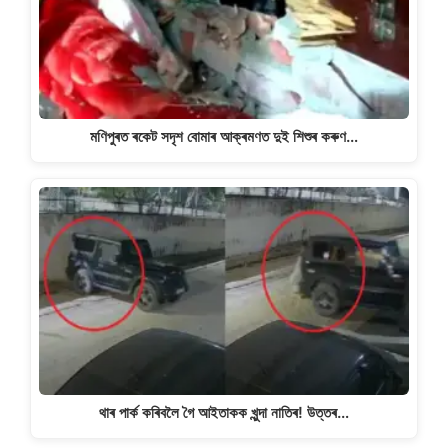
মণিপুৰত ৰকেট সদৃশ বোমাৰ আক্ৰমণত দুই শিশুৰ কৰুণ…
থাৰ পাৰ্ক কৰিবলৈ গৈ আইতাকক খুন্দা নাতিৰ! উত্তৰ…