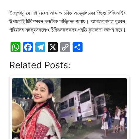
উল্লেখ্য যে এই সফল আৰু আচৰিত অস্ত্ৰোপচাৰৰ পিছত পিজিআইৰ
উপাচাৰ্যই চিকিৎসকৰ দলটোক অভিনন্দন জনায়। আঘাতপ্ৰাপ্ত যুৱকৰ
পৰিয়ালৰ সদস্যসকলেও চিকিৎসকসকলৰ প্ৰতি কৃতজ্ঞতা জ্ঞাপন কৰে।
W
F
T
X
C
S
h
a
el
o
h
Related Posts:
at
c
e
p
ar
s
e
gr
y
e
A
b
a
Li
p
o
m
n
p
o
k
k