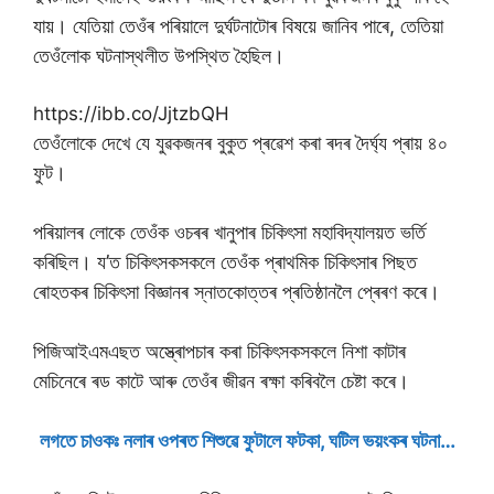
যায়। যেতিয়া তেওঁৰ পৰিয়ালে দুৰ্ঘটনাটোৰ বিষয়ে জানিব পাৰে, তেতিয়া
তেওঁলোক ঘটনাস্থলীত উপস্থিত হৈছিল।
https://ibb.co/JjtzbQH
তেওঁলোকে দেখে যে যুৱকজনৰ বুকুত প্ৰৱেশ কৰা ৰদৰ দৈৰ্ঘ্য প্ৰায় ৪০
ফুট।
পৰিয়ালৰ লোকে তেওঁক ওচৰৰ খানুপাৰ চিকিৎসা মহাবিদ্যালয়ত ভৰ্তি
কৰিছিল। য’ত চিকিৎসকসকলে তেওঁক প্ৰাথমিক চিকিৎসাৰ পিছত
ৰোহতকৰ চিকিৎসা বিজ্ঞানৰ স্নাতকোত্তৰ প্ৰতিষ্ঠানলৈ প্ৰেৰণ কৰে।
পিজিআইএমএছত অস্ত্ৰোপচাৰ কৰা চিকিৎসকসকলে নিশা কাটাৰ
মেচিনেৰে ৰড কাটে আৰু তেওঁৰ জীৱন ৰক্ষা কৰিবলৈ চেষ্টা কৰে।
লগতে চাওকঃ নলাৰ ওপৰত শিশুৱে ফুটালে ফটকা, ঘটিল ভয়ংকৰ ঘটনা…