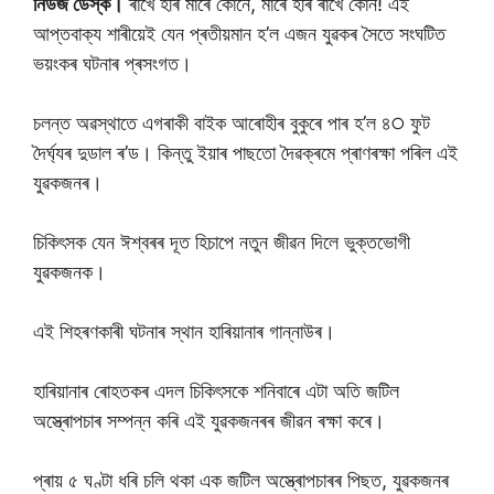
নিউজ ডেস্ক।
ৰাখে হৰি মাৰে কােনে, মাৰে হৰি ৰাখে কােন! এই
আপ্তবাক্য শাৰীয়েই যেন প্ৰতীয়মান হ’ল এজন যুৱকৰ সৈতে সংঘটিত
ভয়ংকৰ ঘটনাৰ প্ৰসংগত।
চলন্ত অৱস্থাতে এগৰাকী বাইক আৰােহীৰ বুকুৰে পাৰ হ’ল ৪੦ ফুট
দৈৰ্ঘ্যৰ দুডাল ৰ’ড। কিন্তু ইয়াৰ পাছতাে দৈৱক্ৰমে প্ৰাণৰক্ষা পৰিল এই
যুৱকজনৰ।
চিকিৎসক যেন ঈশ্বৰৰ দূত হিচাপে নতুন জীৱন দিলে ভুক্তভােগী
যুৱকজনক।
এই শিহৰণকাৰী ঘটনাৰ স্থান হাৰিয়ানাৰ গান্নাউৰ।
হাৰিয়ানাৰ ৰোহতকৰ এদল চিকিৎসকে শনিবাৰে এটা অতি জটিল
অস্ত্ৰোপচাৰ সম্পন্ন কৰি এই যুৱকজনৰৰ জীৱন ৰক্ষা কৰে।
প্ৰায় ৫ ঘণ্টা ধৰি চলি থকা এক জটিল অস্ত্ৰোপচাৰৰ পিছত, যুৱকজনৰ