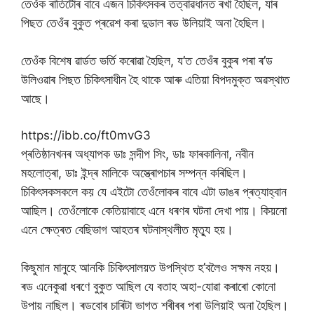
তেওঁক ৰাতিটোৰ বাবে এজন চিকিৎসকৰ তত্বাৱধানত ৰখা হৈছিল, যাৰ
পিছত তেওঁৰ বুকুত প্ৰৱেশ কৰা দুডাল ৰড উলিয়াই অনা হৈছিল।
তেওঁক বিশেষ ৱাৰ্ডত ভৰ্তি কৰোৱা হৈছিল, য’ত তেওঁৰ বুকুৰ পৰা ৰ’ড
উলিওৱাৰ পিছত চিকিৎসাধীন হৈ থাকে আৰু এতিয়া বিপদমুক্ত অৱস্থাত
আছে।
https://ibb.co/ft0mvG3
প্ৰতিষ্ঠানখনৰ অধ্যাপক ডাঃ সন্দীপ সিং, ডাঃ ফাৰকালিনা, নবীন
মহলোত্ৰা, ডাঃ ইন্দ্ৰ মালিকে অস্ত্ৰোপচাৰ সম্পন্ন কৰিছিল।
চিকিৎসকসকলে কয় যে এইটো তেওঁলোকৰ বাবে এটা ডাঙৰ প্ৰত্যাহ্বান
আছিল। তেওঁলোকে কেতিয়াবাহে এনে ধৰণৰ ঘটনা দেখা পায়। কিয়নো
এনে ক্ষেত্ৰত বেছিভাগ আহতৰ ঘটনাস্থলীত মৃত্যু হয়।
কিছুমান মানুহে আনকি চিকিৎসালয়ত উপস্থিত হ’বলৈও সক্ষম নহয়।
ৰড এনেকুৱা ধৰণে বুকুত আছিল যে বতাহ অহা-যোৱা কৰাৰো কোনো
উপায় নাছিল। ৰডবোৰ চাৰিটা ভাগত শৰীৰৰ পৰা উলিয়াই অনা হৈছিল।