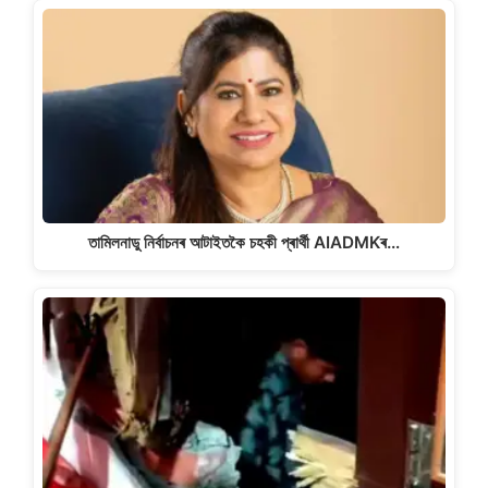
তামিলনাডু নিৰ্বাচনৰ আটাইতকৈ চহকী প্ৰাৰ্থী AIADMKৰ…