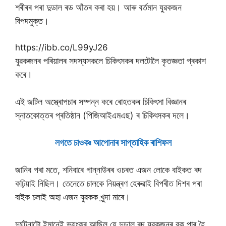
শৰীৰৰ পৰা দুডাল ৰড আঁতৰ কৰা হয়। আৰু বৰ্তমান যুৱকজন
বিপদমুক্ত।
https://ibb.co/L99yJ26
যুৱকজনৰ পৰিয়ালৰ সদস্যসকলে চিকিৎসকৰ দলটোলৈ কৃতজ্ঞতা প্ৰকাশ
কৰে।
এই জটিল অস্ত্ৰোপচাৰ সম্পন্ন কৰে ৰোহতকৰ চিকিৎসা বিজ্ঞানৰ
স্নাতকোত্তৰ প্ৰতিষ্ঠান (পিজিআইএমএছ) ৰ চিকিৎসকৰ দলে।
লগতে চাওকঃ আপােনাৰ সাপ্তাহিক ৰাশিফল
জানিব পৰা মতে, শনিবাৰে গান্নাউৰৰ ওচৰত এজন লোকে বাইকত ৰদ
কঢ়িয়াই নিছিল। তেনেতে চালকে নিয়ন্ত্ৰণ হেৰুৱাই বিপৰীত দিশৰ পৰা
বাইক চলাই অহা এজন যুৱকক খুন্দা মাৰে।
দুৰ্ঘটনাটো ইমানেই ভয়ংকৰ আছিল যে দুডাল ৰদ যুৱকজনৰ বুকু পাৰ হৈ