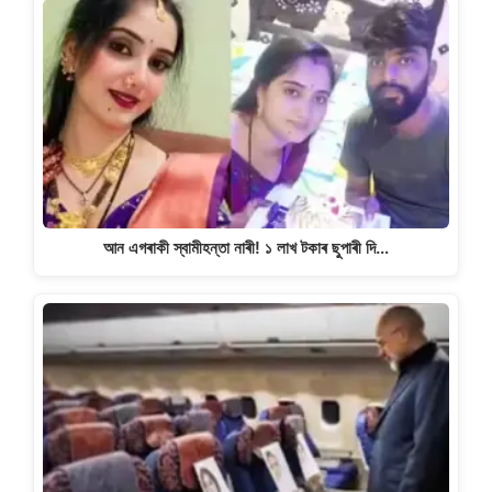
আন এগৰাকী স্বামীহন্তা নাৰী! ১ লাখ টকাৰ ছুপাৰী দি…