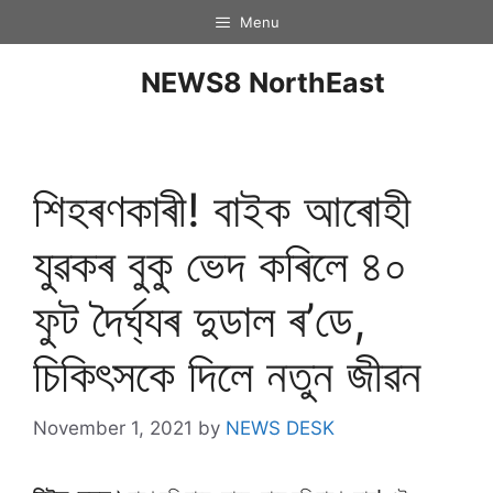
Menu
NEWS8 NorthEast
শিহৰণকাৰী! বাইক আৰোহী
যুৱকৰ বুকু ভেদ কৰিলে ৪০
ফুট দৈৰ্ঘ্যৰ দুডাল ৰ’ডে,
চিকিৎসকে দিলে নতুন জীৱন
November 1, 2021
by
NEWS DESK