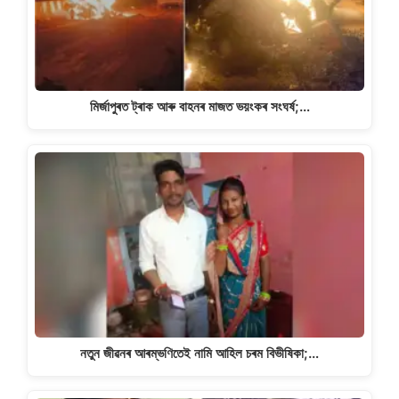
মিৰ্জাপুৰত ট্ৰাক আৰু বাহনৰ মাজত ভয়ংকৰ সংঘৰ্ষ;…
নতুন জীৱনৰ আৰম্ভণিতেই নামি আহিল চৰম বিভীষিকা;…