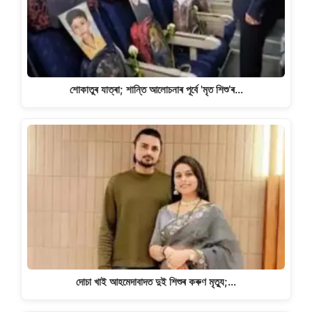
শোকাতুৰ যাত্ৰা; শান্তি আলোচনাৰ পূৰ্বে 'মৃত শিশু’ৰ…
দোচা খাই আহমেদাবাদত দুই শিশুৰ কৰুণ মৃত্যু;…