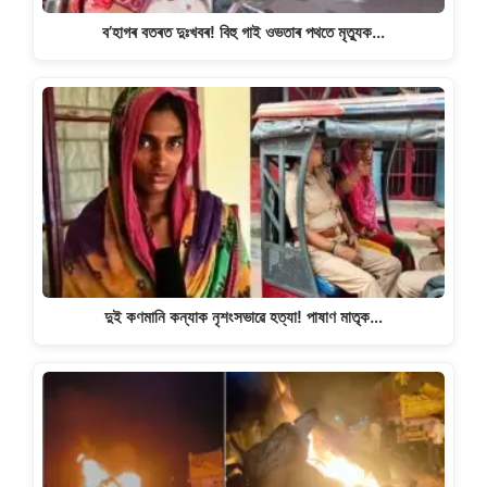
ব’হাগৰ বতৰত দুঃখবৰ! বিহু গাই ওভতাৰ পথতে মৃত্যুক…
দুই কণমানি কন্যাক নৃশংসভাৱে হত্যা! পাষাণ মাতৃক…