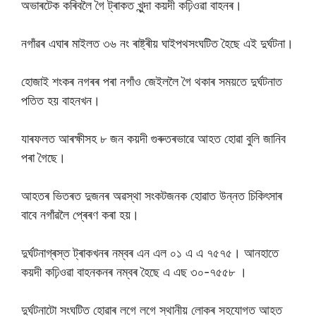
অভাৰটেক কৰিবলৈ গৈ ট্ৰাকত খুন্দা কয়দী কঢ়িওৱা বাহনৰ।
নগাঁৱৰ এঘাৰ মাইলত ৩৬ নং ৰাষ্ট্ৰীয় ঘাইপথসংঘটিত হৈছে এই দুৰ্ঘটনা।
হোজাই শংকৰ নগৰৰ পৰা নগাঁও জেইললৈ গৈ থকাৰ সময়তে দুৰ্ঘটনাত
পতিত হয় বাহনখন।
যাৰফলত আৰক্ষীসহ ৮ জন কয়দী গুৰুতৰভাৱে আহত হোৱা বুলি জানিব
পৰা গৈছে।
আহতৰ ভিতৰত দুজনৰ অৱস্থা সংকটজনক হোৱাত উন্নত চিকিৎসাৰ
বাবে নগাঁৱলৈ প্ৰেৰণ কৰা হয়।
দুৰ্ঘটনাগ্ৰস্ত ট্ৰাকখনৰ নম্বৰ এন এল ০১ এ এ ৭৫৭৫। আনহাতে
কয়দী কঢ়িওৱা বাহনকনৰ নম্বৰ হৈছে এ এছ ৩০-৭৫৫৮ ।
দুৰ্ঘটনাটো সংঘটিত হোৱাৰ লগে লগে স্থানীয় লোকৰ সহযোগত আহত