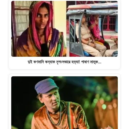
দুই কণমানি কন্যাক নৃশংসভাৱে হত্যা! পাষাণ মাতৃক…