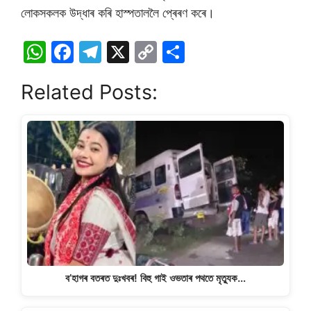
লোকসকলক উদ্ধাৰ কৰি হাস্পতাললৈ প্ৰেৰণ কৰে।
W
F
T
X
C
S
h
a
el
o
h
Related Posts:
at
c
e
p
ar
s
e
gr
y
e
A
b
a
Li
p
o
m
n
p
o
k
k
ব’হাগৰ বতৰত দুঃখবৰ! বিহু গাই ওভতাৰ পথতে মৃত্যুক…