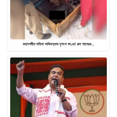
মহানগৰীত মহিলা অভিযন্তাৰ নৃশংস কাণ্ড! বক্স পালেঙৰ…