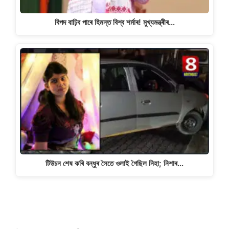
বিপদ বাঢ়িব পাৰে হিমন্ত বিশ্ব শৰ্মাৰ! মুখ্যমন্ত্ৰীৰ…
টিউচন শেষ কৰি বন্ধুৰ সৈতে ওলাই গৈছিল নিহা; নিশাৰ…