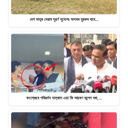
দেশ মাতৃৰ সেৱাৰ সুৱৰ্ণ সুযোগঃ অসমৰ যুৱকৰ বাবে…
কংগ্ৰেছৰ পৰিৱৰ্তন যাত্ৰাত এয়া কি আচৰণ ভূপেন বৰা,…