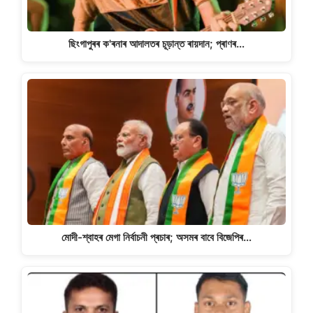
ছিংগাপুৰৰ ক'ৰনাৰ আদালতৰ চূড়ান্ত ৰায়দান; প্ৰাণৰ…
মোদী-শ্বাহৰ মেগা নিৰ্বাচনী প্ৰচাৰ; অসমৰ বাবে বিজেপিৰ…