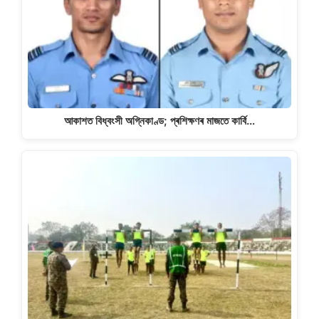
আকাশত বিধ্বংসী অগ্নিকাণ্ড; প্ৰশিক্ষণৰ মাজতে কাৰ্বি…