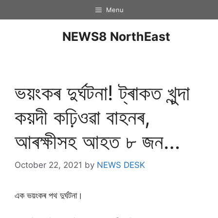
Menu
NEWS8 NorthEast
ভয়ংকৰ দুৰ্ঘটনা! ট্ৰাকত খুন্দা
কয়দী কঢ়িওৱা বাহনৰ,
আৰক্ষীসহ আহত ৮ জন…
October 22, 2021
by
NEWS DESK
এক ভয়ংকৰ পথ দুৰ্ঘটনা।