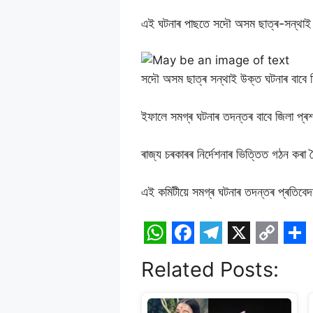
এই ঘটনাৰ পাছতে সদৌ অসম ছাত্ৰ-সন্থাই প্ৰত
সদৌ অসম ছাত্ৰ সন্থাই উক্ত ঘটনাৰ বাবে তিন
ইফালে সমগ্ৰ ঘটনাৰ তদন্তৰ বাবে জিলা প্ৰ
ৰাজ্য চৰকাৰৰ নিৰ্দেশনাৰ ভিত্তিত গঠন কৰা
এই কমিটীয়ে সমগ্ৰ ঘটনাৰ তদন্তৰ প্ৰতিবে
W
F
T
X
C
S
Related Posts:
h
a
e
o
h
a
c
l
p
a