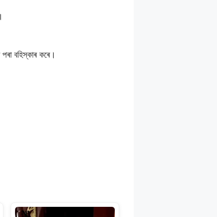
।
ৰ পৰা বহিস্কাৰ কৰে।