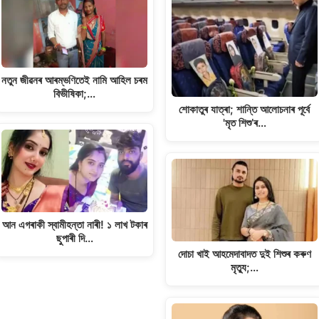
নতুন জীৱনৰ আৰম্ভণিতেই নামি আহিল চৰম
বিভীষিকা;…
শোকাতুৰ যাত্ৰা; শান্তি আলোচনাৰ পূৰ্বে
'মৃত শিশু’ৰ…
আন এগৰাকী স্বামীহন্তা নাৰী! ১ লাখ টকাৰ
ছুপাৰী দি…
দোচা খাই আহমেদাবাদত দুই শিশুৰ কৰুণ
মৃত্যু;…