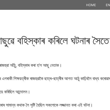
HOME
EN
আছুৱে বহিস্কাৰ কৰিলে ঘটনাৰ সৈ
ীৰ ৰাজহুৱা আঁঠু, বহিস্কাৰ কৰা হ’ল আছু নেতাক।
ৰ এগৰাকী শিক্ষয়ত্ৰীক ৰাজহুৱাকৈ ছাত্ৰ-ছাত্ৰীৰ আগত আঠু কাঢ়িবলৈ বাধ্য কৰোৱাৰ প
ৰীয়ে কৰিছিল আন্দোলন।
দা বৰাৰ সামান্য কথাক লৈ সৃষ্টি হৈছিল সকলোকে লজ্জানত কৰা এই ঘটনা।