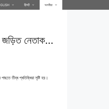
GLISH
हिन्दी
অসমীয়া
তে জড়িত নেতাক…
াছতে তীব্ৰ প্ৰতিক্ৰিয়া সৃষ্টি হয়।