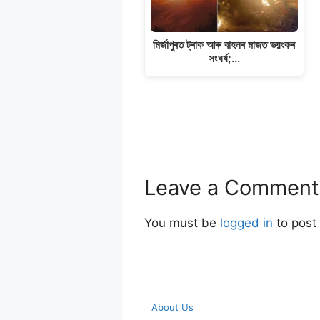
মিৰ্জাপুৰত ট্ৰাক আৰু বাহনৰ মাজত ভয়ংকৰ
সংঘৰ্ষ;…
Leave a Comment
You must be
logged in
to post
About Us