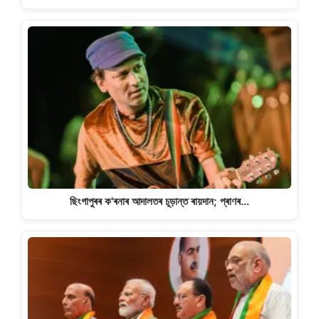
ছিংগাপুৰৰ ক'ৰনাৰ আদালতৰ চূড়ান্ত ৰায়দান; প্ৰাণৰ…