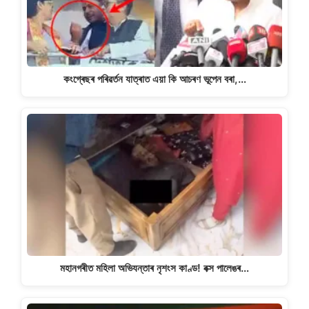
কংগ্ৰেছৰ পৰিৱৰ্তন যাত্ৰাত এয়া কি আচৰণ ভূপেন বৰা,…
মহানগৰীত মহিলা অভিযন্তাৰ নৃশংস কাণ্ড! বক্স পালেঙৰ…