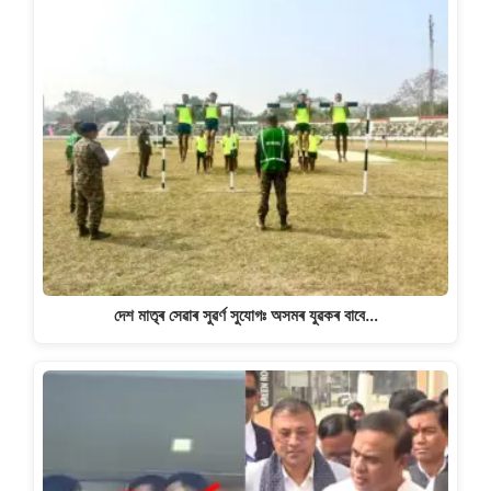
দেশ মাতৃৰ সেৱাৰ সুৱৰ্ণ সুযোগঃ অসমৰ যুৱকৰ বাবে…