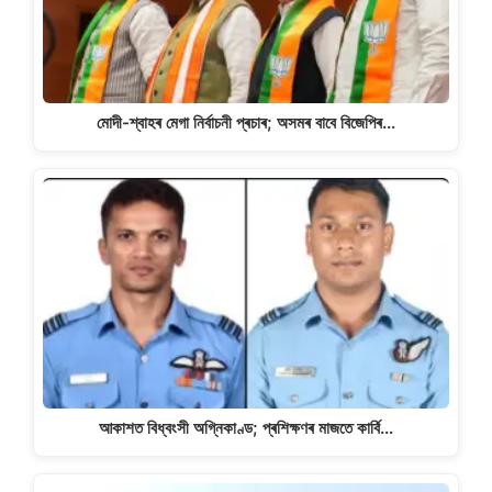
মোদী-শ্বাহৰ মেগা নিৰ্বাচনী প্ৰচাৰ; অসমৰ বাবে বিজেপিৰ…
আকাশত বিধ্বংসী অগ্নিকাণ্ড; প্ৰশিক্ষণৰ মাজতে কাৰ্বি…