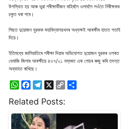
উপস্থিত হয় আৰু ভুৱা পৰীক্ষাৰ্থীজন বাহিৰলৈ ওলাবলৈ লওঁতে নিৰীক্ষকৰ
চকুত ধৰা পৰে।
পিছত দুয়োজন যুৱকক মহাবিদ্যালয়খনৰ অধ্যক্ষই আৰক্ষীৰ হাতত গতাই
দিয়ে।
ইতিমধ্যে জালিয়াতিৰে পৰীক্ষা দিয়াৰ অভিযোগত দুয়োজন যুৱকৰ ওপৰত
ধেমাজি জিলাৰ আৰক্ষীয়ে ৪৩৭/২১ নম্বৰত এক গোচৰ ৰুজু কৰি তদন্ত
অব্যাহত ৰাখিছে।
W
F
T
X
C
S
h
a
el
o
h
Related Posts:
at
c
e
p
ar
s
e
gr
y
e
A
b
a
Li