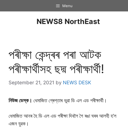
Menu
NEWS8 NorthEast
পৰীক্ষা কেন্দ্ৰৰ পৰা আটক
পৰীক্ষাৰ্থীসহ ছদ্ম পৰীক্ষাৰ্থী!
September 21, 2021
by
NEWS DESK
নিউজ ডেস্ক।
ধেমাজিত গ্ৰেপ্তাৰ ভুৱা ডি এল এড পৰীক্ষাৰ্থী।
ধেমাজিত আনৰ হৈ ডি এল এড পৰীক্ষা দিবলৈ গৈ ৰঙা ঘৰৰ আলহী হ’ল
এজন যুৱক।