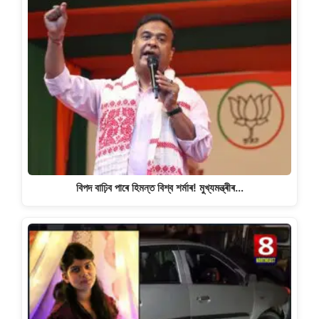
বিপদ বাঢ়িব পাৰে হিমন্ত বিশ্ব শৰ্মাৰ! মুখ্যমন্ত্ৰীৰ…