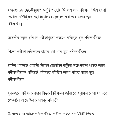
ৰাজ্যত ১৯ ছেপ্টেম্বৰত অনুষ্ঠিত হোৱা ডি এল এড পৰীক্ষা দিবলৈ যোৱা
ধেমাজি বাণিজ্যিক মহাবিদ্যালয়ৰ কেন্দ্ৰত ধৰা পৰে এজন ভুৱা
পৰীক্ষাৰ্থী।
আৰক্ষীৰ চকুত ধূলি দি পৰীক্ষাগৃহত প্ৰৱেশ কৰিছিল ধৃত পৰীক্ষাৰ্থীজন।
পিছত পৰীক্ষা নিৰীক্ষকৰ হাতত ধৰা পৰে ভুৱা পৰীক্ষাৰ্থীজন।
জানিব পৰামতে ধেমাজি জিলাৰ জোনাইৰ বাসিন্দা জয়প্ৰকাশ পাইত নামৰ
পৰীক্ষাৰ্থীজনৰ পৰিৱৰ্তে পৰীক্ষাত বহিছিল নৰেণ পাইত নামৰ ভুৱা
পৰীক্ষাৰ্থীজন।
যুৱকজনে পৰীক্ষাত বহাৰ পিছত নিৰীক্ষকৰ জৰিয়তে স্বাক্ষৰ লোৱা সময়তে
পোহৰলৈ আহে উক্ত সমগ্ৰ ঘটনাটো।
উল্লেখ্য যে আচল পৰীক্ষাৰ্থীজন পৰীক্ষা গৃহত ১৫ মিনিট পিছত