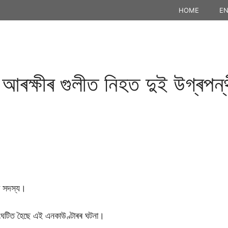
HOME
EN
 আৰক্ষীৰ গুলীত নিহত দুই উগ্ৰপন
ৰ সদস্য।
 সংঘটিত হৈছে এই এনকাউণ্টাৰৰ ঘটনা।