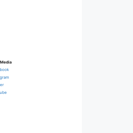
 Media
book
agram
ter
ube