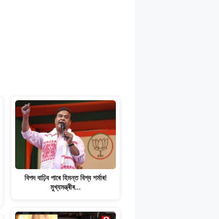
বিপদ বাঢ়িব পাৰে হিমন্ত বিশ্ব শৰ্মাৰ!
মুখ্যমন্ত্ৰীৰ…