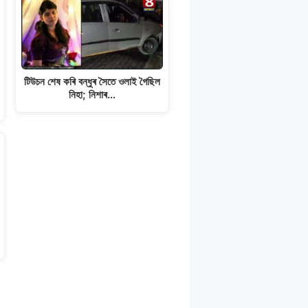
টিউচন শেষ কৰি বন্ধুৰ সৈতে ওলাই গৈছিল
নিহা; নিশাৰ…