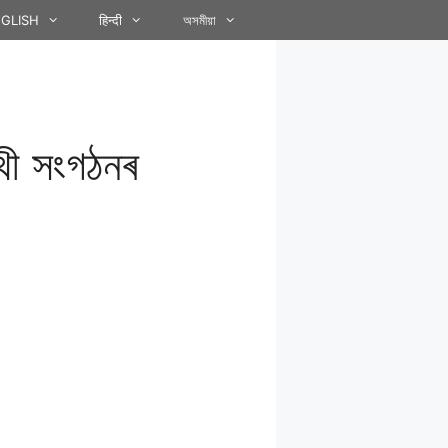
GLISH
हिन्दी
অসমীয়া
্থী সংগঠনৰ