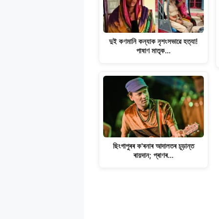
দুই কণমানি কন্যাক নৃশংসভাৱে হত্যা!
পাষাণ মাতৃক…
ছিংগাপুৰৰ ক'ৰনাৰ আদালতৰ চূড়ান্ত
ৰায়দান; প্ৰাণৰ…