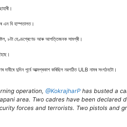
ছাহাৰী।
আৰ এন বি হাস্পতালত।
 পিষ্টল, ৮টা হেণ্ডগ্ৰেণেড আৰু আপত্তিজনক সামগ্ৰী।
 হৈছে।
ণৰ দাবীৰে দুদিন পূৰ্বে আত্মপ্ৰকাশ কৰিছিল নৱগঠিত ULB নামৰ সংগঠনটো।
orning operation,
@KokrajharP
has busted a ca
ltapani area. Two cadres have been declared 
curity forces and terrorists. Two pistols and 