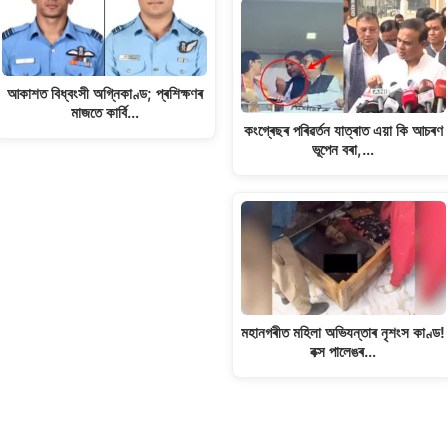
আকাশত বিধ্বংসী অগ্নিকাণ্ড; প্ৰশিক্ষণৰ
মাজতে কাৰ্বি…
কংগ্ৰেছৰ পৰিৱৰ্তন যাত্ৰাত এয়া কি আচৰণ
ভূপেন বৰা,…
মহানগৰীত মহিলা অভিযন্তাৰ নৃশংস কাণ্ড!
বক্স পালেঙৰ…