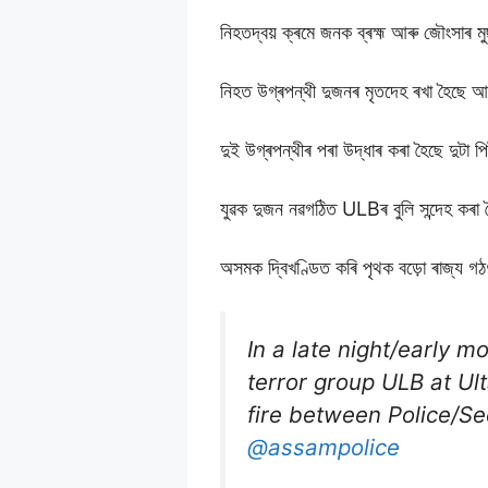
নিহতদ্বয় ক্ৰমে জনক ব্ৰহ্ম আৰু জৌংসাৰ মু
নিহত উগ্ৰপন্থী দুজনৰ মৃতদেহ ৰখা হৈছে 
দুই উগ্ৰপন্থীৰ পৰা উদ্ধাৰ কৰা হৈছে দুটা
যুৱক দুজন নৱগঠিত ULBৰ বুলি সন্দেহ কৰা
অসমক দ্বিখণ্ডিত কৰি পৃথক বড়ো ৰাজ্য গঠ
In a late night/early m
terror group ULB at U
fire between Police/Se
@assampolice