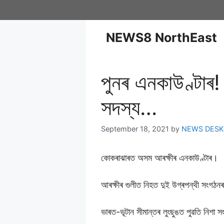
NEWS8 NorthEast
পুনৰ এনকাউণ্টাৰ!
সদস্য…
September 18, 2021
by
NEWS DESK
কোকৰাঝাৰত অসম আৰক্ষীৰ এনকাউণ্টাৰ।
আৰক্ষীৰ গুলীত নিহত দুই উগ্ৰপন্থী সংগঠন
ভাৰত-ভূটান সীমান্তৰ লুংছুঙত পুৱতি নিশা