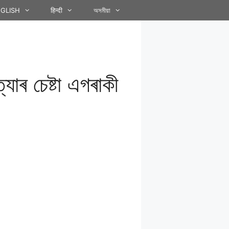
GLISH
हिन्दी
অসমীয়া
যাৰ চেষ্টা এগৰাকী