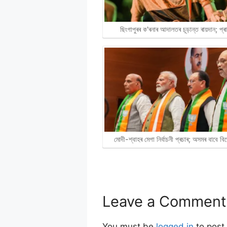
ছিংগাপুৰৰ ক'ৰনাৰ আদালতৰ চূড়ান্ত ৰায়দান; প্
মোদী-শ্বাহৰ মেগা নিৰ্বাচনী প্ৰচাৰ; অসমৰ বাবে 
Leave a Comment
You must be
logged in
to post