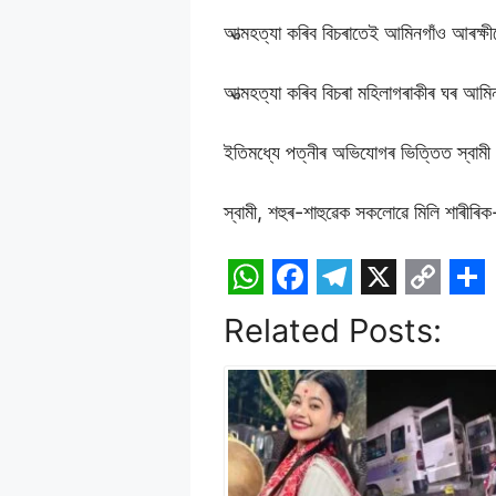
আত্মহত্যা কৰিব বিচৰাতেই আমিনগাঁও আৰক্ষ
আত্মহত্যা কৰিব বিচৰা মহিলাগৰাকীৰ ঘৰ আমিন
ইতিমধ্যে পত্নীৰ অভিযোগৰ ভিত্তিত স্বাম
স্বামী, শহুৰ-শাহুৱেক সকলোৱে মিলি শাৰীৰ
W
F
T
X
C
S
Related Posts:
h
a
e
o
h
a
c
l
p
a
t
e
e
y
r
s
b
g
L
e
A
o
r
i