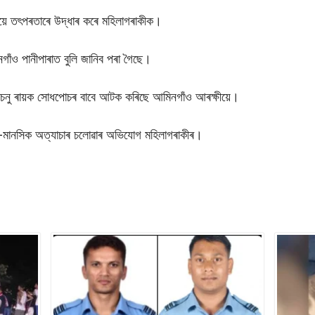
ীয়ে তৎপৰতাৰে উদ্ধাৰ কৰে মহিলাগৰাকীক।
গাঁও পানীপাৰাত বুলি জানিব পৰা গৈছে।
ী চনু ৰায়ক সোধপোচৰ বাবে আটক কৰিছে আমিনগাঁও আৰক্ষীয়ে।
িক-মানসিক অত্যাচাৰ চলোৱাৰ অভিযোগ মহিলাগৰাকীৰ।