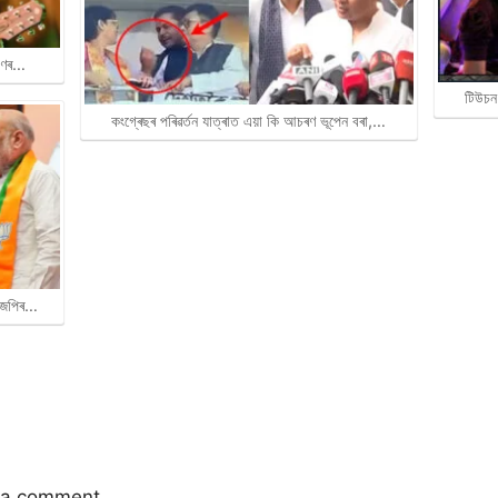
ৰাণৰ…
টিউচন
কংগ্ৰেছৰ পৰিৱৰ্তন যাত্ৰাত এয়া কি আচৰণ ভূপেন বৰা,…
বিজেপিৰ…
 a comment.