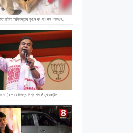
ীত মহিলা অভিযন্তাৰ নৃশংস কাণ্ড! বক্স পালেঙৰ…
দ বাঢ়িব পাৰে হিমন্ত বিশ্ব শৰ্মাৰ! মুখ্যমন্ত্ৰীৰ…