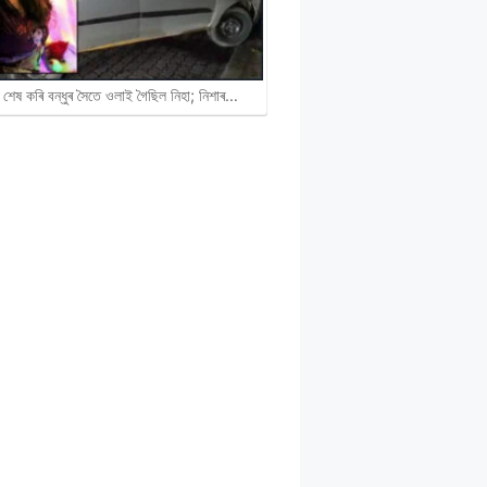
 শেষ কৰি বন্ধুৰ সৈতে ওলাই গৈছিল নিহা; নিশাৰ…