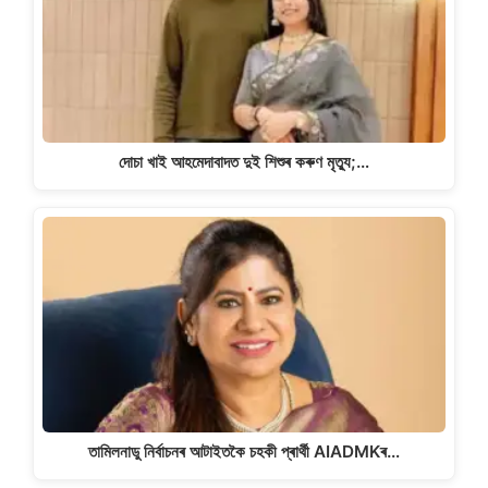
দোচা খাই আহমেদাবাদত দুই শিশুৰ কৰুণ মৃত্যু;…
তামিলনাডু নিৰ্বাচনৰ আটাইতকৈ চহকী প্ৰাৰ্থী AIADMKৰ…