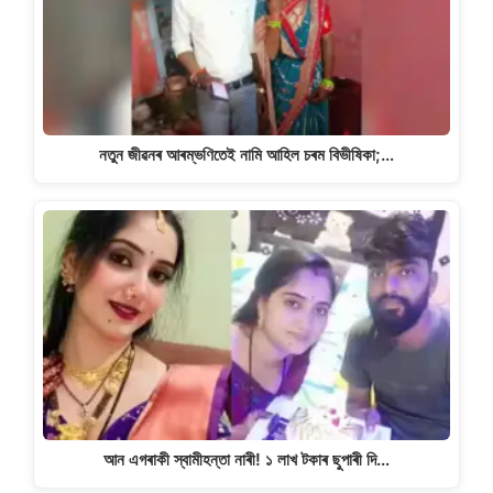
নতুন জীৱনৰ আৰম্ভণিতেই নামি আহিল চৰম বিভীষিকা;…
আন এগৰাকী স্বামীহন্তা নাৰী! ১ লাখ টকাৰ ছুপাৰী দি…