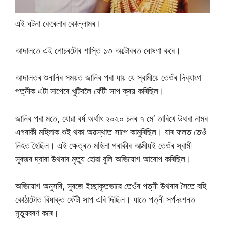
এই ঘটনা কেৰেলাৰ কোল্লামৰ।
আদালতে এই গোচৰটোৰ শাস্তি ১৩ অক্টোবৰত ঘোষণা কৰে।
আদালতৰ শুনানিৰ সময়ত জানিব পৰা যায় যে স্বামীয়ে তেওঁৰ দিব্যাংগ
পত্নীক এটা সাপেৰে খুটিবলৈ ফেঁটী সাপ ক্ৰয় কৰিছিল।
জানিব পৰা মতে, যোৱা বৰ্ষ অৰ্থাৎ ২০২০ চনৰ ৭ মে’ তাৰিখে উথৰা নামৰ
এগৰাকী মহিলাক শুই থকা অৱস্থাত সাপে কামুৰিছিল। যাৰ ফলত তেওঁ
নিহত হৈছিল। এই ক্ষেত্ৰত মহিলা গৰাকীৰ আত্মীয়ই তেওঁৰ স্বামী
সূৰজৰ দ্বাৰা উথৰাৰ মৃত্যু হোৱা বুলি অভিযোগ আৰোপ কৰিছিল।
অভিযোগ অনুসৰি, সুৰজে ইচ্ছাকৃতভাৱে তেওঁৰ পত্নী উথৰাৰ সৈতে বহি
কোঠাটোত বিষাক্ত ফেঁটী সাপ এৰি দিছিল। যাতে পত্নী সৰ্পদংশনত
মৃত্যুবৰণ কৰে।