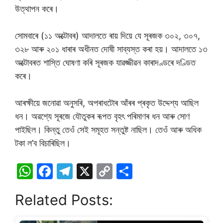
উত্থাপন কৰে।
সোমবাৰে (১১ অক্টোবৰ) আদালতে ৰায় দিয়ে যে সূৰজক ৩০২, ৩০৭,
৩২৮ আৰু ২০১ ধাৰাৰ অধীনত দোষী সাব্যস্ত কৰা হয়। আদালতে ১৩
অক্টােবৰত শাস্তি ঘােষণা কৰি সূৰজক যাৱজ্জীৱন কাৰাদণ্ডৰে দণ্ডিত
কৰে।
আৰক্ষীয়ে জনোৱা অনুসৰি, অপৰাধটোৰ আঁৰৰ প্ৰকৃত উদ্দেশ্য আছিল
ধন। অৱশ্যে সূৰজে যৌতুকৰ ৰূপত বৃহৎ পৰিমাণৰ ধন আৰু সোণ
পাইছিল। কিন্তু তেওঁ সেই সমূহত সন্তুষ্ট নাছিল। তেওঁ আৰু অধিক
টকা ল’ব বিচাৰিছিল।
W
F
T
X
C
S
h
a
el
o
h
Related Posts:
at
c
e
p
ar
s
e
gr
y
e