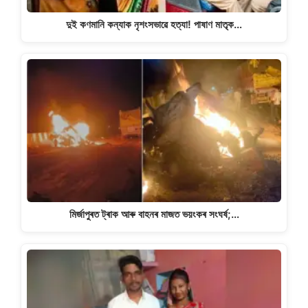
দুই কণমানি কন্যাক নৃশংসভাৱে হত্যা! পাষাণ মাতৃক…
মিৰ্জাপুৰত ট্ৰাক আৰু বাহনৰ মাজত ভয়ংকৰ সংঘৰ্ষ;…