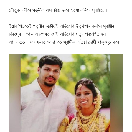
যৌতুক দাবীৰে পত্নীক অমানৱীয় ভাৱে হত্যা কৰিলে স্বামীয়ে।
ইয়াৰ পিছতেই পত্নীৰ আত্মীয়ই অভিযোগ উত্থাপন কৰিলে স্বামীৰ
বিৰুদ্ধে। আৰু অৱশেষত সেই অভিযোগ সত্য প্ৰমাণিত হল
আদালতত। যাৰ ফলত আদালতে স্বামীক এতিয়া দোষী সাব্যস্ত কৰে।