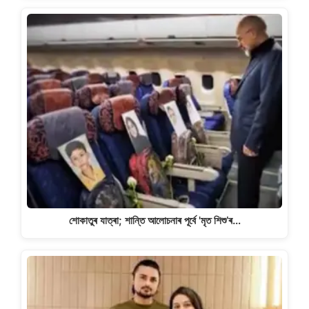
শোকাতুৰ যাত্ৰা; শান্তি আলোচনাৰ পূৰ্বে 'মৃত শিশু’ৰ…