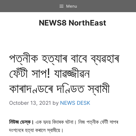
Menu
NEWS8 NorthEast
পত্নীক হত্যাৰ বাবে ব্যৱহাৰ
ফেঁটী সাপ! যাৱজ্জীৱন
কাৰাদণ্ডৰে দণ্ডিত স্বামী
October 13, 2021
by
NEWS DESK
নিউজ ডেস্ক।
এক হৃদয় বিদাৰক ঘটনা। নিজ পত্নীক ফেঁটী সাপৰ
দংশনেৰে হত্যা কৰালে স্বামীয়ে।