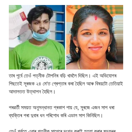
তাৰ পূৰ্বে তেওঁ পত্নীক টোপনিৰ বড়ি খাবলৈ দিছিল। এই অভিযোগৰ
পিছতেই সূৰজক ২৪ মে’ত গ্ৰেপ্তাৰ কৰা হৈছিল আৰু বিষয়টো তেতিয়াই
আদালতত উত্থাপন হৈছিল।
পৰৱৰ্তী সময়ত অনুসন্ধানত প্ৰকাশ পায় যে, সুৰজে এজন সাপ ধৰা
ব্যক্তিৰ পৰা দুবাৰ ধন পৰিশোধ কৰি এডাল সাপ কিনিছিল।
তেওঁ পূৰ্বতে এবাৰ পত্নীক সাপেৰে দংশন কৰাই হত্যা কৰাৰ ষড়যন্ত্ৰ