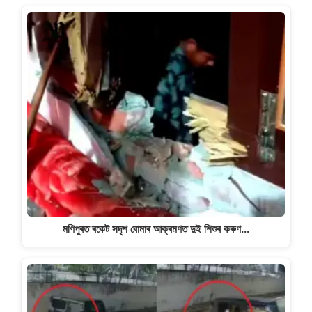
মণিপুৰত ৰকেট সদৃশ বোমাৰ আক্ৰমণত দুই শিশুৰ কৰুণ…