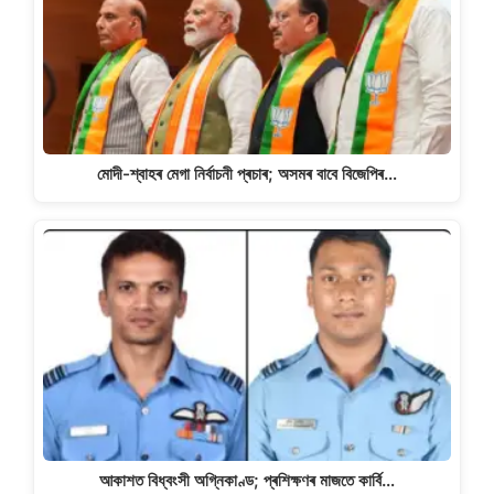
মোদী-শ্বাহৰ মেগা নিৰ্বাচনী প্ৰচাৰ; অসমৰ বাবে বিজেপিৰ…
আকাশত বিধ্বংসী অগ্নিকাণ্ড; প্ৰশিক্ষণৰ মাজতে কাৰ্বি…