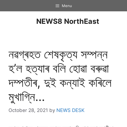
Menu
NEWS8 NorthEast
নৱগ্ৰহত শেষকৃত্য সম্পন্ন
হ’ল হত্যাৰ বলি হোৱা বৰুৱা
দম্পতীৰ, দুই কন্যাই কৰিলে
মুখাগ্নি…
October 28, 2021
by
NEWS DESK