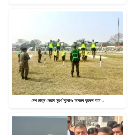
দেশ মাতৃৰ সেৱাৰ সুৱৰ্ণ সুযোগঃ অসমৰ যুৱকৰ বাবে…