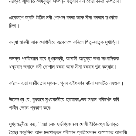
নৱগ্ৰহ শ্মশানত শেষকৃত্য সম্পন্ন হত্যাৰ বলি হোৱা বৰুৱা দম্পতীৰ।
একেলগে জ্বলি উঠিল ননী গোপাল বৰুৱা আৰু মীনা বৰুৱাৰ দুখনকৈ
চিতা।
কন্যা মানসী আৰু সোণালীয়ে একেলগে কৰিলে পিতৃ-মাতৃক মুখাগ্নি।
তদন্ত প্ৰক্ৰিয়াৰ বাবে মুখ্যমন্ত্ৰী, আৰক্ষী আয়ুক্ত তথা সাংবাদিকক
ধন্যবাদ জনালে ননী গোপাল বৰুৱা আৰু মীনা বৰুৱাৰ দুই কন্যাই।
ক’লে- এয়া মনৱীয়তাৰ স্খলন, পুনৰ এইধৰণৰ ঘটনা সংঘটিত নহওক।
উল্লেখ্য যে, বুধবাৰে মুখ্যমন্ত্ৰীয়ে হত্যাকাণ্ডৰ স্থান পৰিদৰ্শন কৰি
গভীৰ ক্ষোভ প্ৰকাশ কৰে৷
মুখ্যমন্ত্ৰীয়ে কয়, ‘‘এয়া চৰম দুৰ্ভাগ্যজনক৷ দোষী ইতিমধ্যে চিনাক্ত
হৈছে৷ ফৰেন্সিক আৰু মৰণোত্তৰ পৰীক্ষাৰ প্ৰতিবেদনৰ অপেক্ষাত আৰক্ষী৷