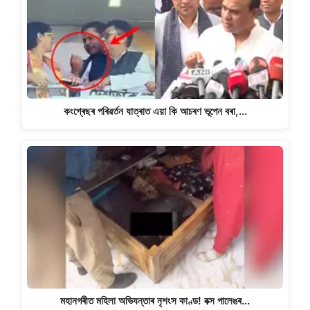
কংগ্ৰেছৰ পৰিৱৰ্তন যাত্ৰাত এয়া কি আচৰণ ভূপেন বৰা,…
মহানগৰীত মহিলা অভিযন্তাৰ নৃশংস কাণ্ড! বক্স পালেঙৰ…