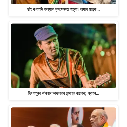
দুই কণমানি কন্যাক নৃশংসভাৱে হত্যা! পাষাণ মাতৃক…
ছিংগাপুৰৰ ক'ৰনাৰ আদালতৰ চূড়ান্ত ৰায়দান; প্ৰাণৰ…