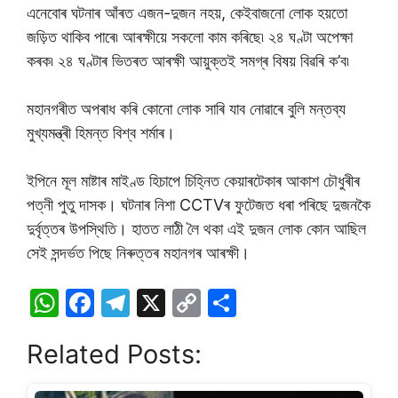
এনেবোৰ ঘটনাৰ আঁৰত এজন-দুজন নহয়, কেইবাজনো লোক হয়তো
জড়িত থাকিব পাৰে৷ আৰক্ষীয়ে সকলো কাম কৰিছে৷ ২৪ ঘণ্টা অপেক্ষা
কৰক৷ ২৪ ঘণ্টাৰ ভিতৰত আৰক্ষী আয়ুক্তই সমগ্ৰ বিষয় বিৱৰি ক’ব৷
মহানগৰীত অপৰাধ কৰি কোনো লোক সাৰি যাব নোৱাৰে বুলি মন্তব্য
মুখ্যমন্ত্ৰী হিমন্ত বিশ্ব শৰ্মাৰ।
ইপিনে মূল মাষ্টাৰ মাইণ্ড হিচাপে চিহ্নিত কেয়াৰটেকাৰ আকাশ চৌধুৰীৰ
পত্নী পুতু দাসক। ঘটনাৰ নিশা CCTVৰ ফুটেজত ধৰা পৰিছে দুজনকৈ
দুৰ্বৃত্তৰ উপস্থিতি। হাতত লাঠী লৈ থকা এই দুজন লোক কোন আছিল
সেই সন্দৰ্ভত পিছে নিৰুত্তৰ মহানগৰ আৰক্ষী।
W
F
T
X
C
S
h
a
el
o
h
Related Posts:
at
c
e
p
ar
s
e
gr
y
e