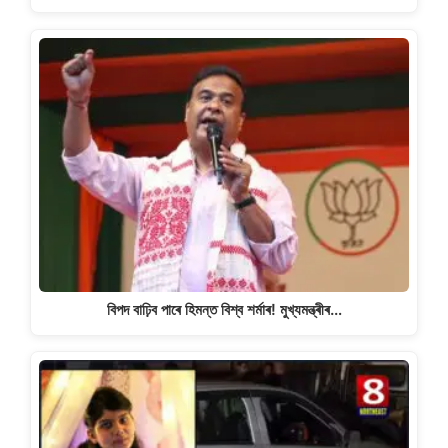
বিপদ বাঢ়িব পাৰে হিমন্ত বিশ্ব শৰ্মাৰ! মুখ্যমন্ত্ৰীৰ…