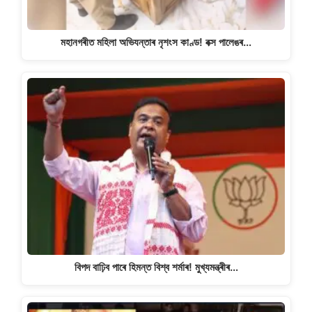
মহানগৰীত মহিলা অভিযন্তাৰ নৃশংস কাণ্ড! বক্স পালেঙৰ…
বিপদ বাঢ়িব পাৰে হিমন্ত বিশ্ব শৰ্মাৰ! মুখ্যমন্ত্ৰীৰ…