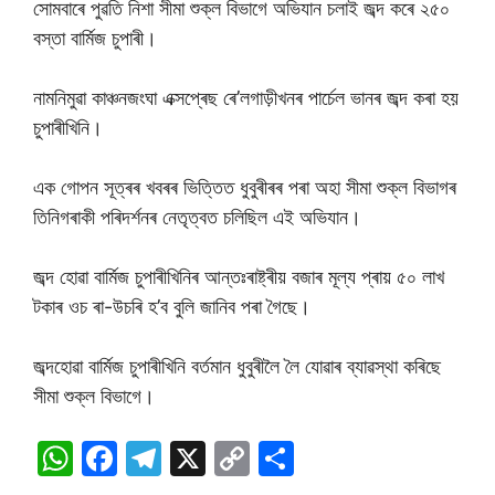
সোমবাৰে পুৱতি নিশা সীমা শুক্ল বিভাগে অভিযান চলাই জব্দ কৰে ২৫০
বস্তা বাৰ্মিজ চুপাৰী।
নামনিমুৱা কাঞ্চনজংঘা এক্সপ্ৰেছ ৰে’লগাড়ীখনৰ পাৰ্চেল ভানৰ জব্দ কৰা হয়
চুপাৰীখিনি।
এক গোপন সূত্ৰৰ খবৰৰ ভিত্তিত ধুবুৰীৰৰ পৰা অহা সীমা শুক্ল বিভাগৰ
তিনিগৰাকী পৰিদৰ্শনৰ নেতৃত্বত চলিছিল এই অভিযান।
জব্দ হোৱা বাৰ্মিজ চুপাৰীখিনিৰ আন্তঃৰাষ্ট্ৰীয় বজাৰ মূল্য প্ৰায় ৫০ লাখ
টকাৰ ওচ ৰা-উচৰি হ’ব বুলি জানিব পৰা গৈছে।
জব্দহোৱা বাৰ্মিজ চুপাৰীখিনি বৰ্তমান ধুবুৰীলৈ লৈ যোৱাৰ ব্যাৱস্থা কৰিছে
সীমা শুক্ল বিভাগে।
W
F
T
X
C
S
h
a
el
o
h