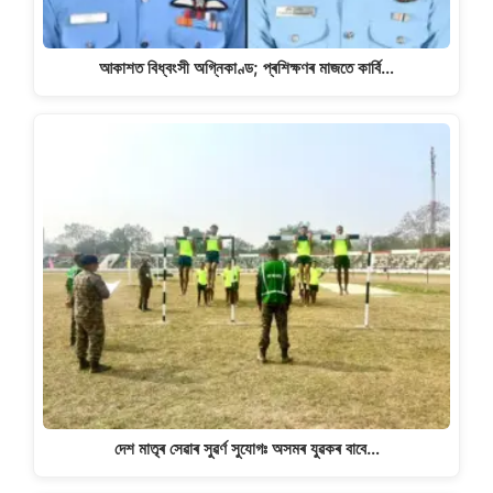
আকাশত বিধ্বংসী অগ্নিকাণ্ড; প্ৰশিক্ষণৰ মাজতে কাৰ্বি…
দেশ মাতৃৰ সেৱাৰ সুৱৰ্ণ সুযোগঃ অসমৰ যুৱকৰ বাবে…