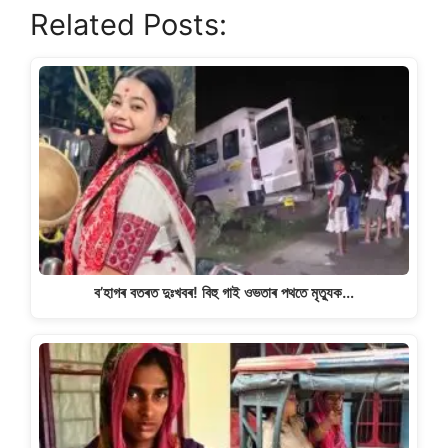
Related Posts:
at
c
e
p
ar
s
e
gr
y
e
A
b
a
Li
p
o
m
n
p
o
k
k
ব’হাগৰ বতৰত দুঃখবৰ! বিহু গাই ওভতাৰ পথতে মৃত্যুক…