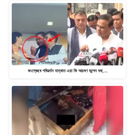
কংগ্ৰেছৰ পৰিৱৰ্তন যাত্ৰাত এয়া কি আচৰণ ভূপেন বৰা,…