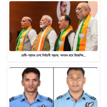
মোদী-শ্বাহৰ মেগা নিৰ্বাচনী প্ৰচাৰ; অসমৰ বাবে বিজেপিৰ…