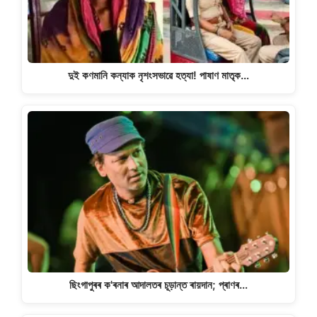
দুই কণমানি কন্যাক নৃশংসভাৱে হত্যা! পাষাণ মাতৃক…
ছিংগাপুৰৰ ক'ৰনাৰ আদালতৰ চূড়ান্ত ৰায়দান; প্ৰাণৰ…