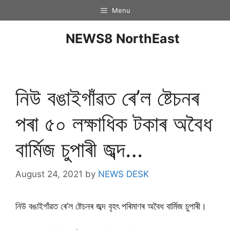
Menu
NEWS8 NorthEast
নিউ বঙাইগাঁৱত ৰে’ল ষ্টেচনৰ
পৰা ৫০ লক্ষাধিক টকাৰ অবৈধ
বাৰ্মিজ চুপাৰী জব্দ…
August 24, 2021
by
NEWS DESK
নিউ বঙাইগাঁৱত ৰে’ল ষ্টেচনৰ জব্দ বৃহৎ পৰিমাণৰ অবৈধ বাৰ্মিজ চুপাৰী।