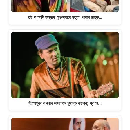
দুই কণমানি কন্যাক নৃশংসভাৱে হত্যা! পাষাণ মাতৃক…
ছিংগাপুৰৰ ক'ৰনাৰ আদালতৰ চূড়ান্ত ৰায়দান; প্ৰাণৰ…