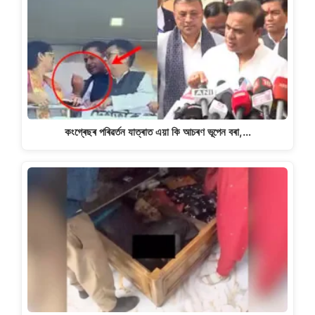
কংগ্ৰেছৰ পৰিৱৰ্তন যাত্ৰাত এয়া কি আচৰণ ভূপেন বৰা,…