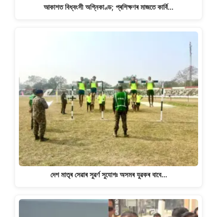
আকাশত বিধ্বংসী অগ্নিকাণ্ড; প্ৰশিক্ষণৰ মাজতে কাৰ্বি…
দেশ মাতৃৰ সেৱাৰ সুৱৰ্ণ সুযোগঃ অসমৰ যুৱকৰ বাবে…