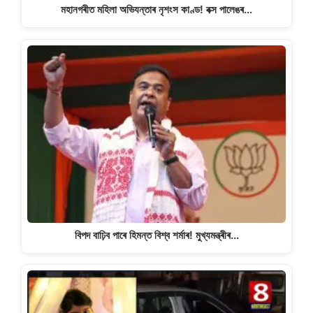
মহানগৰীত মহিলা অভিযন্তাৰ নৃশংস কাণ্ড! বক্স পালেঙৰ…
বিপদ বাঢ়িব পাৰে হিমন্ত বিশ্ব শৰ্মাৰ! মুখ্যমন্ত্ৰীৰ…