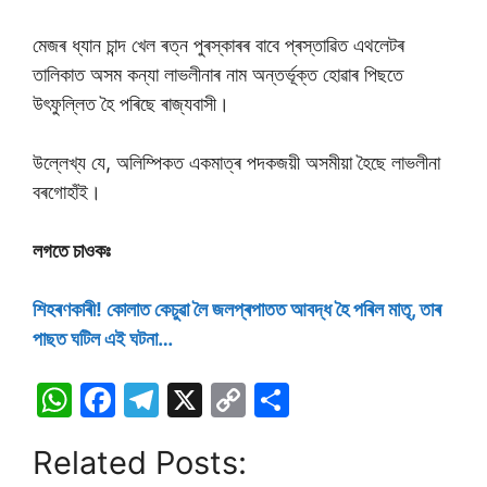
মেজৰ ধ্যান চান্দ খেল ৰত্ন পুৰস্কাৰৰ বাবে প্ৰস্তাৱিত এথলেটৰ
তালিকাত অসম কন্যা লাভলীনাৰ নাম অন্তৰ্ভূক্ত হোৱাৰ পিছতে
উৎফুল্লিত হৈ পৰিছে ৰাজ্যবাসী।
উল্লেখ্য যে, অলিম্পিকত একমাত্ৰ পদকজয়ী অসমীয়া হৈছে লাভলীনা
বৰগোহাঁই।
লগতে চাওকঃ
শিহৰণকাৰী! কােলাত কেচুৱা লৈ জলপ্ৰপাতত আবদ্ধ হৈ পৰিল মাতৃ, তাৰ
পাছত ঘটিল এই ঘটনা…
W
F
T
X
C
S
h
a
el
o
h
Related Posts:
at
c
e
p
ar