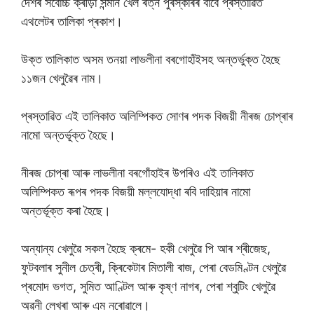
দেশৰ সৰ্বোচ্চ ক্ৰীড়া সন্মান খেল ৰত্ন পুৰস্কাৰৰ বাবে প্ৰস্তাৱিত
এথলেটৰ তালিকা প্ৰকাশ।
উক্ত তালিকাত অসম তনয়া লাভলীনা বৰগোহাঁইসহ অন্তৰ্ভুক্ত হৈছে
১১জন খেলুৱৈৰ নাম।
প্ৰস্তাৱিত এই তালিকাত অলিম্পিকত সোণৰ পদক বিজয়ী নীৰজ চোপ্ৰাৰ
নামো অন্তৰ্ভূক্ত হৈছে।
নীৰজ চোপ্ৰা আৰু লাভলীনা বৰগোঁহাইৰ উপৰিও এই তালিকাত
অলিম্পিকত ৰূপৰ পদক বিজয়ী মল্লযোদ্ধা ৰবি দাহিয়াৰ নামো
অন্তৰ্ভূক্ত কৰা হৈছে।
অন্যান্য খেলুৱৈ সকল হৈছে ক্ৰমে- হকী খেলুৱৈ পি আৰ শ্ৰীজেছ,
ফুটবলাৰ সুনীল চেত্ৰী, ক্ৰিকেটাৰ মিতালী ৰাজ, পেৰা বেডমিণ্টন খেলুৱৈ
প্ৰমোদ ভগত, সুমিত আণ্টিল আৰু কৃষ্ণ নাগৰ, পেৰা শ্বুটিং খেলুৱৈ
অৱনী লেখৰা আৰু এম নৰোৱালে।