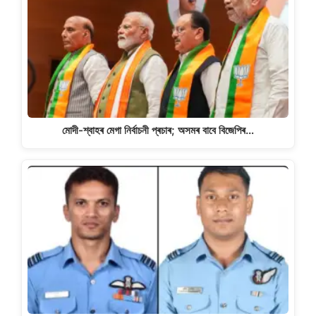
মোদী-শ্বাহৰ মেগা নিৰ্বাচনী প্ৰচাৰ; অসমৰ বাবে বিজেপিৰ…