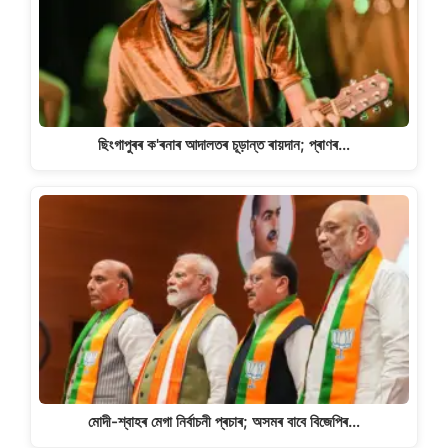
ছিংগাপুৰৰ ক'ৰনাৰ আদালতৰ চূড়ান্ত ৰায়দান; প্ৰাণৰ…
মোদী-শ্বাহৰ মেগা নিৰ্বাচনী প্ৰচাৰ; অসমৰ বাবে বিজেপিৰ…