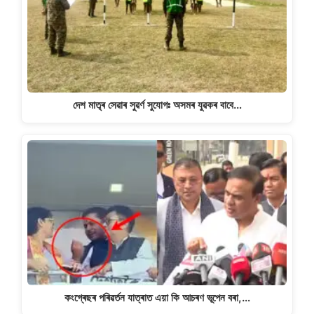
দেশ মাতৃৰ সেৱাৰ সুৱৰ্ণ সুযোগঃ অসমৰ যুৱকৰ বাবে…
কংগ্ৰেছৰ পৰিৱৰ্তন যাত্ৰাত এয়া কি আচৰণ ভূপেন বৰা,…