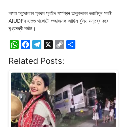
অসম আন্দোলনৰ প্ৰথম স্বহীদ খৰ্গেশ্বৰ তালুকদাৰৰ ভৱানিপুৰ সমষ্টি
AIUDFৰ হাতত থকোটো লজ্জাজনক আছিল বুলিও মন্তব্য কৰে
মুখ্যমন্ত্ৰী শৰ্মাই।
W
F
T
X
C
S
h
a
el
o
h
Related Posts:
at
c
e
p
ar
s
e
gr
y
e
A
b
a
Li
p
o
m
n
p
o
k
k