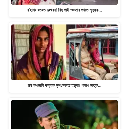
ব’হাগৰ বতৰত দুঃখবৰ! বিহু গাই ওভতাৰ পথতে মৃত্যুক…
দুই কণমানি কন্যাক নৃশংসভাৱে হত্যা! পাষাণ মাতৃক…