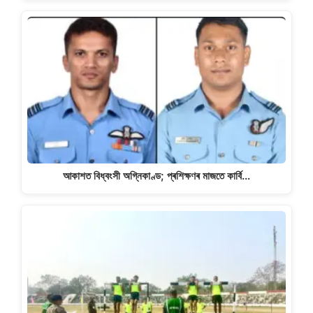
আকাশত বিধ্বংসী অগ্নিকাণ্ড; প্ৰশিক্ষণৰ মাজতে কাৰ্বি…