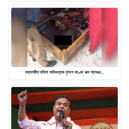
মহানগৰীত মহিলা অভিযন্তাৰ নৃশংস কাণ্ড! বক্স পালেঙৰ…