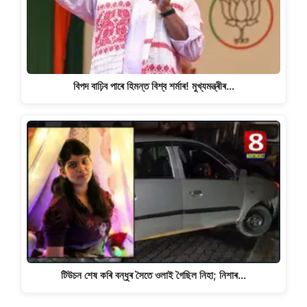
বিপদ বাঢ়িব পাৰে হিমন্ত বিশ্ব শৰ্মাৰ! মুখ্যমন্ত্ৰীৰ…
টিউচন শেষ কৰি বন্ধুৰ সৈতে ওলাই গৈছিল নিহা; নিশাৰ…