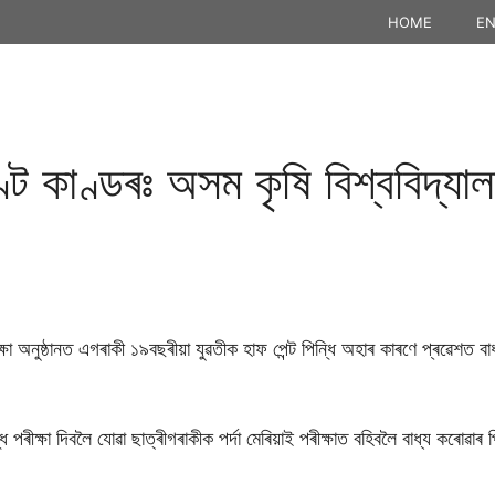
HOME
EN
্ট কাণ্ডৰঃ অসম কৃষি বিশ্ববিদ্যা
অনুষ্ঠানত এগৰাকী ১৯বছৰীয়া যুৱতীক হাফ পেন্ট পিন্ধি অহাৰ কাৰণে প্ৰৱেশত বাধা দিয়া
ৰীক্ষা দিবলৈ যোৱা ছাত্ৰীগৰাকীক পৰ্দা মেৰিয়াই পৰীক্ষাত বহিবলৈ বাধ্য কৰোৱাৰ 