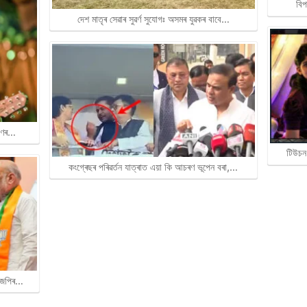
বিপ
দেশ মাতৃৰ সেৱাৰ সুৱৰ্ণ সুযোগঃ অসমৰ যুৱকৰ বাবে…
ৰাণৰ…
টিউচন
কংগ্ৰেছৰ পৰিৱৰ্তন যাত্ৰাত এয়া কি আচৰণ ভূপেন বৰা,…
বিজেপিৰ…