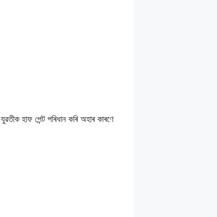
া যুৱতীক হাফ পেন্ট পৰিধান কৰি অহাৰ কাৰণে