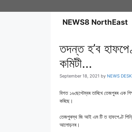
NEWS8 NorthEast
তদন্ত হ’ব হাফপেণ
কমিটী…
September 18, 2021
by
NEWS DESK
বিগত ১৬ছেপ্টেম্বৰ তাৰিখে তেজপুৰৰ এক শিক্ষা 
কৰিছে।
তেজপুৰস্থ জি আই এম টি ত হাফপেণ্ট পিন্ধি প
আলোড়নৰ।