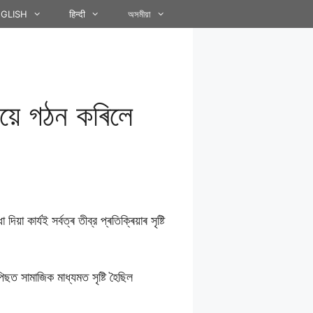
GLISH
हिन्दी
অসমীয়া
লয়ে গঠন কৰিলে
 কার্যই সৰ্বত্ৰ তীব্র প্ৰতিক্ৰিয়াৰ সৃষ্টি
পিছত সামাজিক মাধ্যমত সৃষ্টি হৈছিল