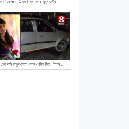
দ বাঢ়িব পাৰে হিমন্ত বিশ্ব শৰ্মাৰ! মুখ্যমন্ত্ৰীৰ…
 শেষ কৰি বন্ধুৰ সৈতে ওলাই গৈছিল নিহা; নিশাৰ…