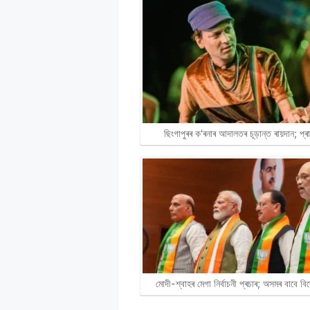
ছিংগাপুৰৰ ক'ৰনাৰ আদালতৰ চূড়ান্ত ৰায়দান; প্
মোদী-শ্বাহৰ মেগা নিৰ্বাচনী প্ৰচাৰ; অসমৰ বাবে 