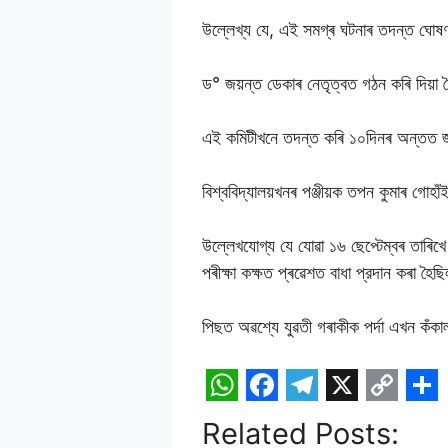
উল্লেখ্য যে, এই সমগ্ৰ ঘটনাৰ তদন্ত ঘোষণা
ড° জয়ন্ত ডেকাৰ নেতৃত্বত গঠন কৰি দিয়া 
এই কমিটীখনে তদন্ত কৰি ১০দিনৰ অন্তত জ
বিশ্ববিদ্যালয়খনৰ পঞ্জীয়ক তপন কুমাৰ গোহ
উল্লেখযোগ্য যে যোৱা ১৬ ছেপ্টেম্বৰ তাৰিখে 
পৰীক্ষা কক্ষত প্ৰৱেশত বাধা প্রদান কৰা হৈছ
পিছত অৱশ্যে যুৱতী গৰাকীক পৰ্দা এখন কঁকাল
W
F
T
X
C
S
Related Posts: