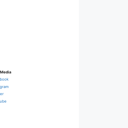
 Media
book
agram
ter
ube