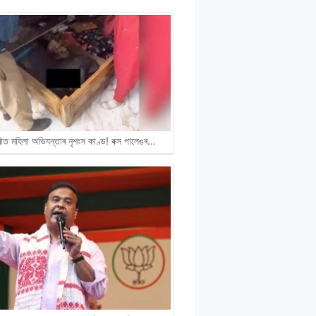
ীত মহিলা অভিযন্তাৰ নৃশংস কাণ্ড! বক্স পালেঙৰ…