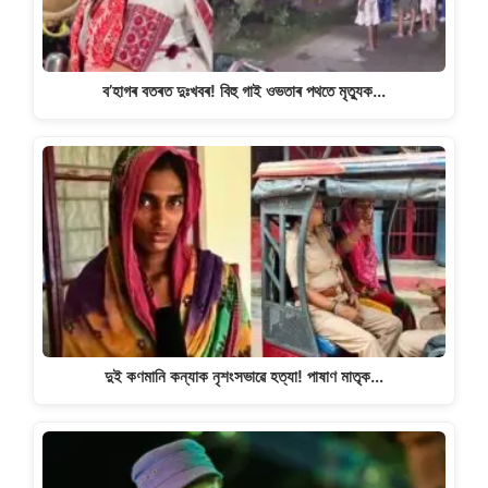
ব’হাগৰ বতৰত দুঃখবৰ! বিহু গাই ওভতাৰ পথতে মৃত্যুক…
দুই কণমানি কন্যাক নৃশংসভাৱে হত্যা! পাষাণ মাতৃক…