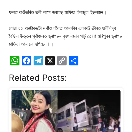
ফলত বাওঁভৰিত গুলী লাগে ড্ৰাগছ মাফিয়া চিৰাজুল ইছলামৰ।
যোৱা ২৫ অক্টোবৰটো নগাঁও ননৈত আৰক্ষীৰ এনকাউণ্টাৰত গুলীবিদ্ধ
হৈছিল উত্তৰ পূৰ্বাঞ্চলত ড্ৰাগছৰ বৃহৎ বজাৰ গঢ়ি তোলা মনিপুৰৰ ড্ৰাগছ
মাফিয়া আৰ কে হপিংচন।।
W
F
T
X
C
S
h
a
el
o
h
Related Posts:
at
c
e
p
ar
s
e
gr
y
e
A
b
a
Li
p
o
m
n
p
o
k
k