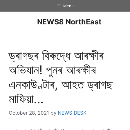
Menu
NEWS8 NorthEast
ড্ৰাগছৰ বিৰুদ্ধে আৰক্ষীৰ
অভিযান! পুনৰ আৰক্ষীৰ
এনকাউণ্টাৰ, আহত ড্ৰাগছ
মাফিয়া…
October 28, 2021
by
NEWS DESK