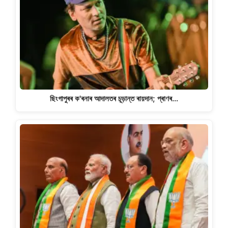
ছিংগাপুৰৰ ক'ৰনাৰ আদালতৰ চূড়ান্ত ৰায়দান; প্ৰাণৰ…