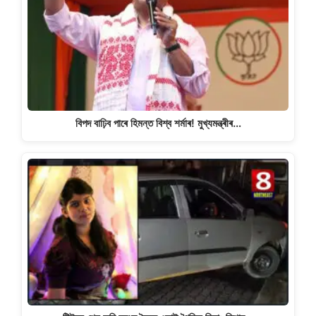
বিপদ বাঢ়িব পাৰে হিমন্ত বিশ্ব শৰ্মাৰ! মুখ্যমন্ত্ৰীৰ…