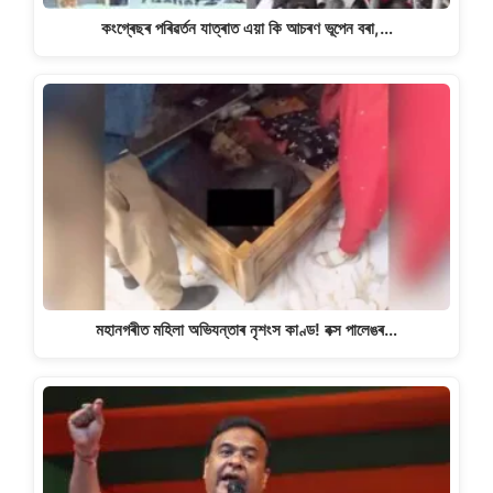
কংগ্ৰেছৰ পৰিৱৰ্তন যাত্ৰাত এয়া কি আচৰণ ভূপেন বৰা,…
মহানগৰীত মহিলা অভিযন্তাৰ নৃশংস কাণ্ড! বক্স পালেঙৰ…