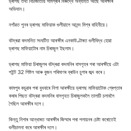
ড্ৰাগছ তথা নিচাজাতীয় সামগ্ৰীৰ বিৰুদ্ধে অব্যাহত আছে আৰক্ষীৰ
অভিযান।
নগাঁৱত পুনৰ ড্ৰাগছ মাফিয়াক গুলীয়ালে আনন্দ মিশ্ৰ বাহিনীয়ে।
বটদ্ৰৱা কদমনিত সংঘটিত আৰক্ষীৰ এনকাউণ্টাৰত গুলীবিদ্ধ হোৱা
ড্ৰাগছ মাফিয়াটোৰ নাম চিৰাজুল ইছলাম।
ড্ৰাগছ মাফিয়া চিৰাজুলৰ বটদ্ৰৱা কদমনিৰ বাসগৃহৰ পৰা আৰক্ষীয়ে এটা
পইন্ট 32 পিষ্টল আৰু বুজন পৰিমাণৰ ব্ৰাউন চুগাৰ জব্দ কৰে।
কামপুৰ কচুৱাৰ পৰা বুধবাৰে নিশা আৰক্ষীয়ে ড্ৰাগছ মাফিয়াটোক গ্ৰেপ্তাৰ
কৰাৰ পিছত বটদ্ৰৱা কদমনিৰ বাসগৃহত চিৰাজুলকলৈ তালাচী চলাবলৈ
গৈছিল আৰক্ষীৰ দলে।
কিন্তু নিশাৰ আন্ধাৰত আৰক্ষীৰ জিম্মাৰ পৰা পলায়নৰ চেষ্টা কৰোতেই
গুলীচালনা কৰে আৰক্ষীৰ দলে।