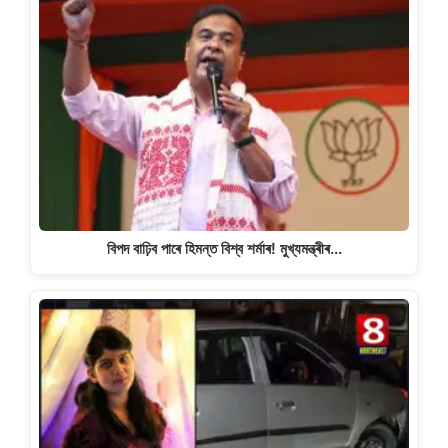
বিপদ বাঢ়িব পাৰে হিমন্ত বিশ্ব শৰ্মাৰ! মুখ্যমন্ত্ৰীৰ…