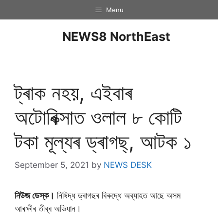
Menu
NEWS8 NorthEast
ট্ৰাক নহয়, এইবাৰ
অটােৰিক্সাত ওলাল ৮ কােটি
টকা মূল্যৰ ড্ৰাগছ্, আটক ১
September 5, 2021
by
NEWS DESK
নিউজ ডেস্ক।
নিষিদ্ধ ড্ৰাগছৰ বিৰুদ্ধে অব্যাহত আছে অসম
আৰক্ষীৰ তীব্ৰ অভিযান।