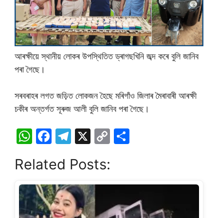
আৰক্ষীয়ে স্থানীয় লোকৰ উপস্থিতিত ড্ৰাগছখিনি জব্দ কৰে বুলি জানিব
পৰা গৈছে।
সৰবৰাহৰ লগত জড়়িত লোকজন হৈছে মৰিগাঁও জিলাৰ মৈৰাবাৰী আৰক্ষী
চকীৰ অন্তৰ্গত সূৰুজ আলী বুলি জানিব পৰা গৈছে।
W
F
T
X
C
S
h
a
el
o
h
Related Posts:
at
c
e
p
ar
s
e
gr
y
e
A
b
a
Li
p
o
m
n