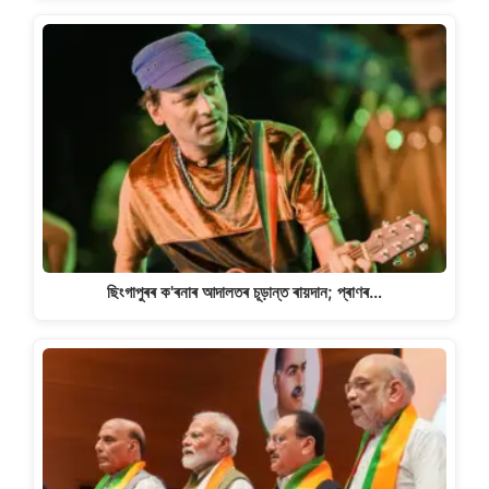
ছিংগাপুৰৰ ক'ৰনাৰ আদালতৰ চূড়ান্ত ৰায়দান; প্ৰাণৰ…