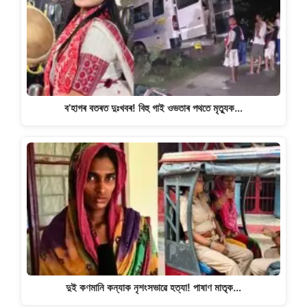
p
o
k
k
ব’হাগৰ বতৰত দুঃখবৰ! বিহু গাই ওভতাৰ পথতে মৃত্যুক…
দুই কণমানি কন্যাক নৃশংসভাৱে হত্যা! পাষাণ মাতৃক…