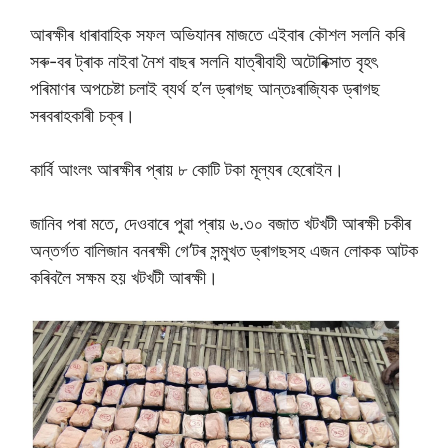
আৰক্ষীৰ ধাৰাবাহিক সফল অভিযানৰ মাজতে এইবাৰ কৌশল সলনি কৰি
সৰু-বৰ ট্ৰাক নাইবা নৈশ বাছৰ সলনি যাত্ৰীবাহী অটােৰিক্সাত বৃহৎ
পৰিমাণৰ অপচেষ্টা চলাই ব্যৰ্থ হ’ল ড্ৰাগছ আন্তঃৰাজ্যিক ড্ৰাগছ
সৰবৰাহকাৰী চক্ৰ।
কাৰ্বি আংলং আৰক্ষীৰ প্ৰায় ৮ কােটি টকা মূল্যৰ হেৰােইন।
জানিব পৰা মতে, দেওবাৰে পুৱা প্ৰায় ৬.৩০ বজাত খটখটী আৰক্ষী চকীৰ
অন্তৰ্গত বালিজান বনৰক্ষী গে’টৰ সন্মুখত ড্ৰাগছসহ এজন লোকক আটক
কৰিবলৈ সক্ষম হয় খটখটী আৰক্ষী।