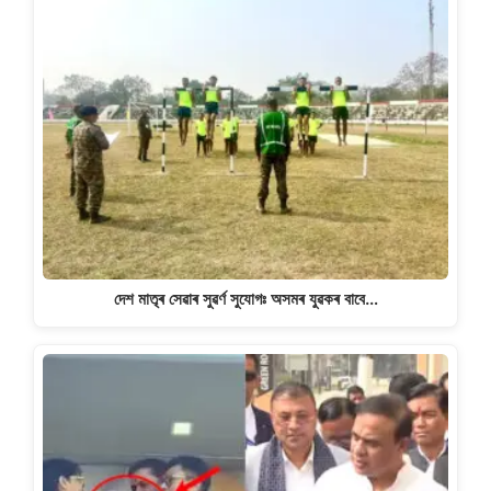
দেশ মাতৃৰ সেৱাৰ সুৱৰ্ণ সুযোগঃ অসমৰ যুৱকৰ বাবে…