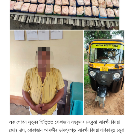
এক গোপন সূত্ৰৰ ভিত্তিত বোকাজান মহকুমাৰ মহকুমা আৰক্ষী বিষয়া
জোন দাস, বোকাজান আৰক্ষীৰ ভাৰপ্ৰাপ্ত আৰক্ষী বিষয়া মণিকান্ত চমুৱা