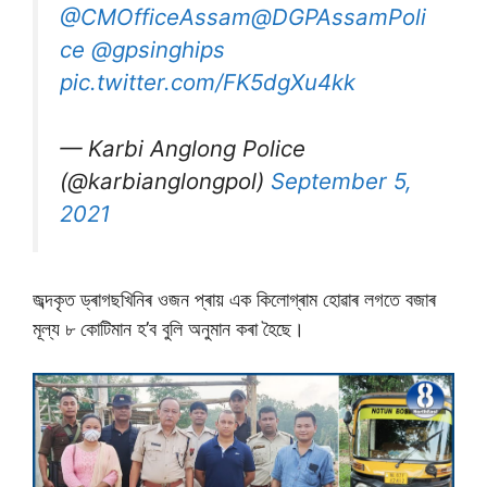
@CMOfficeAssam
@DGPAssamPoli
ce
@gpsinghips
pic.twitter.com/FK5dgXu4kk
— Karbi Anglong Police
(@karbianglongpol)
September 5,
2021
জব্দকৃত ড্ৰাগছখিনিৰ ওজন প্ৰায় এক কিলোগ্ৰাম হোৱাৰ লগতে বজাৰ
মূল্য ৮ কোটিমান হ’ব বুলি অনুমান কৰা হৈছে।