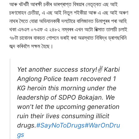
আৰু খটখটী আৰক্ষী চকীৰ ভাৰপ্ৰাপ্ত বিষয়াৰ নেতৃত্বত এছ আই
চৰণমোহন চেতীয়া, এ এছ আই নিতুল শইকীয়া আৰু এ এছ আই অৰুণ
নাথৰ সৈতে যোৱা অভিযানকাৰী দলটোৱে বালিজানত ডিমাপুৰৰ পৰা আহি
থকা এনএল ০৭এফ এ ২৪৮২ নম্বৰৰ এখন অটো ৰিক্সাত তালাচী চলাই
৭৮টা চাবোনৰ বাকচত গোপনে ভৰাই ৰখা অৱস্থাত নিষিদ্ধ ড্ৰাগছখিনি
জব্দ কৰিবলৈ সক্ষম হৈছে।
Yet another success story!✌️ Karbi
Anglong Police team recovered 1
KG heroin this morning under the
leadership of SDPO Bokajan. We
won't let the upcoming generation
ruin their lives consuming illicit
drugs.
#SayNoToDrugs
#WarOnDru
gs