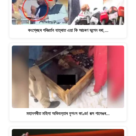
কংগ্ৰেছৰ পৰিৱৰ্তন যাত্ৰাত এয়া কি আচৰণ ভূপেন বৰা,…
মহানগৰীত মহিলা অভিযন্তাৰ নৃশংস কাণ্ড! বক্স পালেঙৰ…