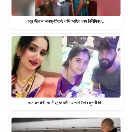
নতুন জীৱনৰ আৰম্ভণিতেই নামি আহিল চৰম বিভীষিকা;…
আন এগৰাকী স্বামীহন্তা নাৰী! ১ লাখ টকাৰ ছুপাৰী দি…