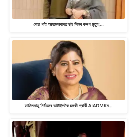
দোচা খাই আহমেদাবাদত দুই শিশুৰ কৰুণ মৃত্যু;…
তামিলনাডু নিৰ্বাচনৰ আটাইতকৈ চহকী প্ৰাৰ্থী AIADMKৰ…