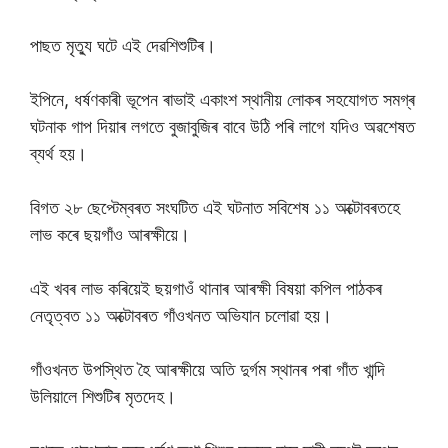
পাছত মৃত্যু ঘটে এই দেৱশিশুটিৰ।
ইপিনে, ধৰ্ষণকাৰী ভূপেন ৰাভাই একাংশ স্থানীয় লােকৰ সহযােগত সমগ্ৰ
ঘটনাক গাপ দিয়াৰ লগতে বুজাবুজিৰ বাবে উঠি পৰি লাগে যদিও অৱশেষত
ব্যৰ্থ হয়।
বিগত ২৮ ছেপ্টেম্বৰত সংঘটিত এই ঘটনাত সবিশেষ ১১ অক্টােবৰতহে
লাভ কৰে ছয়গাঁও আৰক্ষীয়ে।
এই খবৰ লাভ কৰিয়েই ছয়গাওঁ থানাৰ আৰক্ষী বিষয়া কপিল পাঠকৰ
নেতৃত্বত ১১ অক্টােবৰত গাঁওখনত অভিযান চলােৱা হয়।
গাঁওখনত উপস্থিত হৈ আৰক্ষীয়ে অতি দুৰ্গম স্থানৰ পৰা গাঁত খান্দি
উলিয়ালে শিশুটিৰ মৃতদেহ।