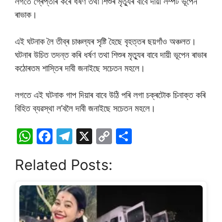
লগতে গ্ৰেপ্তাৰ কৰে ধৰ্ষণ তথা শিশুৰ মৃত্যুৰ বাবে দায়ী লম্পট ভূপেন
ৰাভাক।
এই ঘটনাক লৈ তীব্ৰ চাঞ্চল্যৰ সৃষ্টি হৈছে বৃহত্তৰ ছয়গাঁও অঞ্চলত।
ঘটনাৰ উচিত তদন্ত কৰি ধৰ্ষণ তথা শিশুৰ মৃত্যুৰ বাবে দায়ী ভূপেন ৰাভাৰ
কঠােৰতম শাস্তিৰ দাবী জনাইছে সচেতন মহলে।
লগতে এই ঘটনাক গাপ দিয়াৰ বাবে উঠি পৰি লগা চক্ৰটােক চিনাক্ত কৰি
বিহিত ব্যৱস্থা ল’বলৈ দাবী জনাইছে সচেতন মহলে।
W
F
T
X
C
S
h
a
el
o
h
Related Posts:
at
c
e
p
ar
s
e
gr
y
e
A
b
a
Li
p
o
m
n