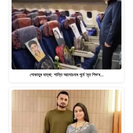
শোকাতুৰ যাত্ৰা; শান্তি আলোচনাৰ পূৰ্বে 'মৃত শিশু’ৰ…