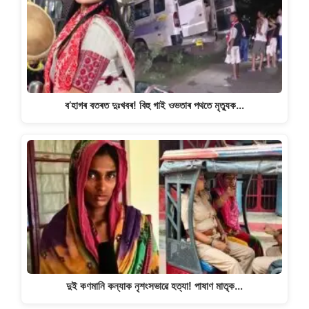
p
o
k
k
ব’হাগৰ বতৰত দুঃখবৰ! বিহু গাই ওভতাৰ পথতে মৃত্যুক…
দুই কণমানি কন্যাক নৃশংসভাৱে হত্যা! পাষাণ মাতৃক…