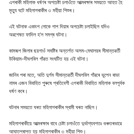
এগৰাকী মহিলাক ধৰ্ষণৰ অপচেষ্টা চলাওঁতে আত্মৰক্ষাৰ সময়তে আহত হৈ
মৃত্যু ঘটে মহিলাগৰাকীৰ ৩ মহীয়া শিশুৰ।
এই ঘটনাক একাংশ লােকে গাপ দিয়াৰ অপচেষ্টা চলাইছিল যদিও
অৱশেষত ফাদিল হ’ল সমগ্ৰ ঘটনা।
কামৰূপ জিলাৰ ছয়গাওঁ সমষ্টিৰ অন্তৰ্গত অসম-মেঘালয়ৰ সীমান্তৱৰ্তী
উকিয়াম-দীঘলবিল গাঁৱত সংঘটিত হয় এই ঘটনা।
জানিব পৰা মতে, অতি দুৰ্গম সীমান্তৱৰ্তী দীঘলবিল গাঁৱৰে ভূপেন ৰাভা
নামৰ এজন বিবাহিত পুৰুষে প্ৰতিবেশী এগৰাকী বিবাহিত মহিলাক বলপূৰ্বক
ধৰ্ষণ কৰে।
ঘটনাৰ সময়তে ঘৰত মহিলাগৰাকীৰ স্বামী ঘৰত নাছিল।
মহিলাগৰাকীয়ে আত্মৰক্ষাৰ বাবে চেষ্টা চলাওঁতে দুৰ্ভাগ্যবশতঃ গুৰুতৰভাৱে
আঘাতপ্ৰাপ্ত হয় মহিলাগৰাকীৰ ৩ মহীয়া শিশু।