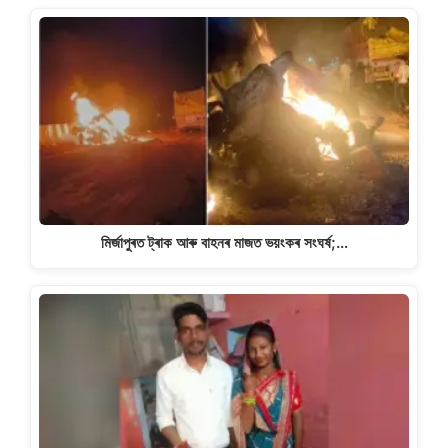
মিৰ্জাপুৰত ট্ৰাক আৰু বাহনৰ মাজত ভয়ংকৰ সংঘৰ্ষ;…