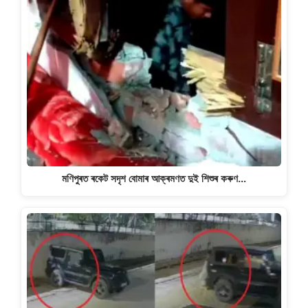
মণিপুৰত ৰকেট সদৃশ বোমাৰ আক্ৰমণত দুই শিশুৰ কৰুণ…