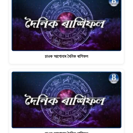
চাওক আপোনাৰ দৈনিক ৰাশিফল