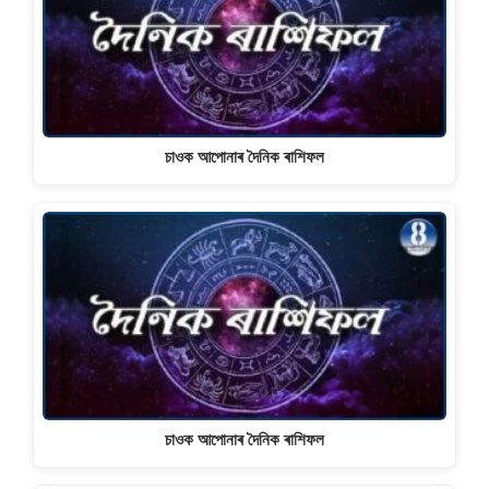
চাওক আপোনাৰ দৈনিক ৰাশিফল
চাওক আপোনাৰ দৈনিক ৰাশিফল