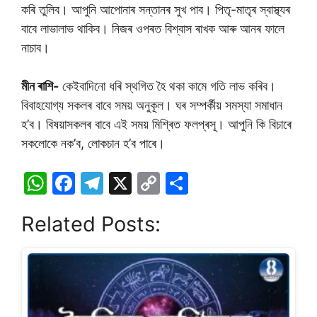
কৰি তুলিব। আপুনি আপোনাৰ সন্তানৰ সুখ পাব। পিতৃ-মাতৃৰ স্বাস্থ্যৰ
বাবে লাভালাভ থাকিব। নিজৰ ওপৰত বিশ্বাস ৰাখক আৰু আনৰ ফালে
নাচাব।
মীন ৰাশি-
কেইবাদিনো ধৰি স্থগিত হৈ থকা কামে গতি লাভ কৰিব।
বিবাহযোগ্য সকলৰ বাবে সময় অনুকূল। ঘৰ সম্পৰ্কীয় সমস্যা সমাধান
হ’ব। বিষয়াসকলৰ বাবে এই সময় মিশ্ৰিত ফলপ্ৰসূ। আপুনি কি বিচাৰে
সকলোকে নক’ব, লোকচান হ’ব পাৰে।
W
F
T
X
C
S
h
a
el
o
h
Related Posts:
at
c
e
p
ar
s
e
gr
y
e
A
b
a
Li
p
o
m
n