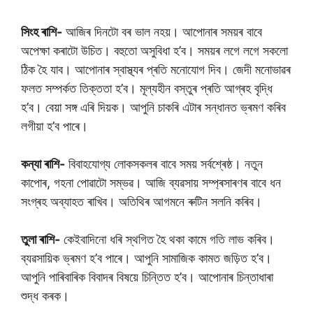
সিংহ ৰাশি-
আজিৰ দিনটো বৰ ভাল নহয়। আপোনাৰ সময়ৰ বাবে
অপেক্ষা কৰাটো উচিত। বহুতো অসুবিধা হ’ব। সময়ৰ লগে লগে সকলো
ঠিক হৈ যাব। আপোনাৰ স্বাস্থ্যৰ প্ৰতি মনোযোগ দিব। জেদী মনোভাৱৰ
ফলত সম্পৰ্কত তিক্ততা হ’ব। মূল্যহীন বস্তুৰ প্ৰতি আগ্ৰহ বৃদ্ধি
হ’ব। বেয়া সঙ্গ এৰি দিয়ক। আপুনি চাকৰি এটাৰ সন্ধানত ভ্ৰমণ কৰিব
লগীয়া হ’ব পাৰে।
কন্যা ৰাশি-
বিবাহযোগ্য লোকসকলৰ বাবে সময় সৰ্বশ্ৰেষ্ঠ। নতুন
কাপোৰ, গহনা পোৱাটো সম্ভৱ। আজি ব্যৱসায় সম্প্ৰসাৰণৰ বাবে ধন
সংগ্ৰহ অব্যাহত ৰাখিব। অতিথিৰ আগমনে ৰুটিন সলনি কৰিব।
তুলা ৰাশি-
কেইবাদিনো ধৰি স্থগিত হৈ থকা কামে গতি লাভ কৰিব।
ব্যৱসায়িক ভ্ৰমণ হ’ব পাৰে। আপুনি সামাজিক কামত জড়িত হ’ব।
আপুনি পাৰিবাৰিক বিবাদৰ বিষয়ে চিন্তিত হ’ব। আপোনাৰ চিন্তাধাৰা
শুদ্ধ কৰক।