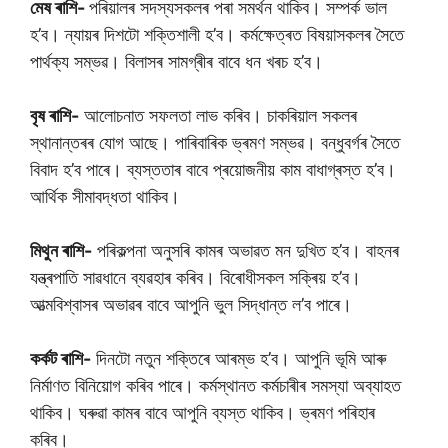
মেষ ৰাশি-
পৰিয়ালৰ সদস্যসকলৰ পৰা সমৰ্থন থাকিব। সম্পৰ্ক ভাল
হ’ব। ন্যায়ৰ দিশটো শক্তিশালী হ’ব। কৰ্মক্ষেত্ৰত বিষয়াসকলৰ সৈতে
পাৰ্থক্য সম্ভৱ। বিলাসৰ সামগ্ৰীৰ বাবে ধন খৰচ হ’ব।
বৃষ ৰাশি-
আলোচনাত সফলতা লাভ কৰিব। চাকৰিয়াল সকলৰ
স্থানান্তৰৰ যোগ আছে। পাৰিবাৰিক ভ্ৰমণ সম্ভৱ। বন্ধুবৰ্গৰ সৈতে
বিবাদ হ’ব পাৰে। ব্যস্ততাৰ বাবে প্ৰয়োজনীয় কাম বাধাগ্ৰস্ত হ’ব।
আৰ্থিক সীমাবদ্ধতা থাকিব।
মিথুন ৰাশি-
পৰিকল্পনা অনুসৰি কামৰ অভাৱত মন দুখিত হ’ব। বাহনৰ
যন্ত্ৰপাতি সাৱধানে ব্যৱহাৰ কৰিব। বিৰোধীসকল সক্ৰিয় হ’ব।
আত্মবিশ্বাসৰ অভাৱৰ বাবে আপুনি ভুল সিদ্ধান্ত ল’ব পাৰে।
কৰ্কট ৰাশি-
দিনটো নতুন শক্তিৰে আৰম্ভ হ’ব। আপুনি ভূমি আৰু
নিৰ্মাণত বিনিয়োগ কৰিব পাৰে। কৰ্মস্থানত কৰ্মচাৰীৰ সমস্যা অব্যাহত
থাকিব। ঘৰুৱা কামৰ বাবে আপুনি ব্যস্ত থাকিব। ভ্ৰমণ পৰিহাৰ
কৰিব।