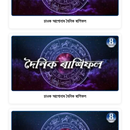
চাওক আপোনাৰ দৈনিক ৰাশিফল
চাওক আপোনাৰ দৈনিক ৰাশিফল