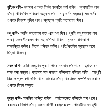
বৃশ্চিক ৰাশি-
ভাগ্যৰ ওপৰত নিৰ্ভৰ নকৰাকৈ কৰ্ম কৰিব। ব্যৱসায়িক লাভ
হ’ব। পাৰিবাৰিক পৰিৱেশ অনুকূল হ’ব। সাধু দৰ্শন সম্ভৱ। ধৰ্ম কৰ্মৰ
ওপৰত বিশ্বাস বৃদ্ধি পাব। স্বাস্থ্যৰ প্ৰতি মনোযোগ দিব।
ধনু ৰাশি-
আজি আপোনাৰ বাবে এটা শুভ দিন। পুৰণি বন্ধুসকলক লগ
পাব। সহকৰ্মীসকলৰ পৰা সহযোগিতা থাকিব। মূলধন বিনিয়োগে
লাভান্বিত কৰিব। বিতৰ্ক পৰিহাৰ কৰিব। পতি/পত্নীৰ স্বাস্থ্যৰ বাবে
চিন্তা থাকিব।
মকৰ ৰাশি-
আজি কিছুমান পুৰণি গোচৰ সমাধান হ’ব পাৰে। হঠাতে ধন
লাভ কৰা সম্ভৱ। ব্যৱসায় সম্প্ৰসাৰণ পৰিকল্পনা পৰিহাৰ কৰিব। আপুনি
নিজকে প্ৰতাৰণা কৰিব পাৰে, সাৱধান হ’ব। পৰিয়ালত সম্পত্তিৰ বিবাদৰ
ওপৰত বিবাদ সম্ভৱ।
কুম্ভ ৰাশি-
মানসিক শান্তি থাকিব। কৰ্মক্ষেত্ৰত পৰিৱৰ্তন হ’ব পাৰে।
ব্যৱসায়ৰ বিকাশ হ’ব। এজন বিশিষ্ট ব্যক্তিক লগ পোৱাটোৱে মন সুখী