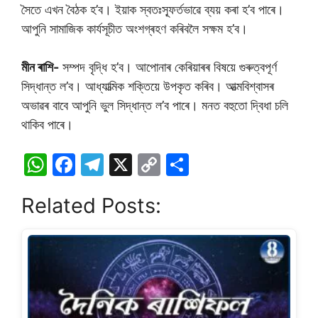
সৈতে এখন বৈঠক হ’ব। ইয়াক স্বতঃস্ফূৰ্তভাৱে ব্যয় কৰা হ’ব পাৰে।
আপুনি সামাজিক কাৰ্যসূচীত অংশগ্ৰহণ কৰিবলৈ সক্ষম হ’ব।
মীন ৰাশি-
সম্পদ বৃদ্ধি হ’ব। আপোনাৰ কেৰিয়াৰৰ বিষয়ে গুৰুত্বপূৰ্ণ
সিদ্ধান্ত ল’ব। আধ্যাত্মিক শক্তিয়ে উপকৃত কৰিব। আত্মবিশ্বাসৰ
অভাৱৰ বাবে আপুনি ভুল সিদ্ধান্ত ল’ব পাৰে। মনত বহুতো দ্বিধা চলি
থাকিব পাৰে।
W
F
T
X
C
S
h
a
el
o
h
Related Posts:
at
c
e
p
ar
s
e
gr
y
e
A
b
a
Li
p
o
m
n
p
o
k