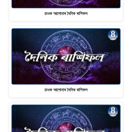
চাওক আপোনাৰ দৈনিক ৰাশিফল
চাওক আপোনাৰ দৈনিক ৰাশিফল