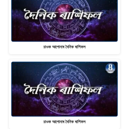
চাওক আপোনাৰ দৈনিক ৰাশিফল
চাওক আপোনাৰ দৈনিক ৰাশিফল