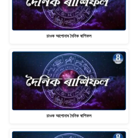
চাওক আপোনাৰ দৈনিক ৰাশিফল
চাওক আপোনাৰ দৈনিক ৰাশিফল