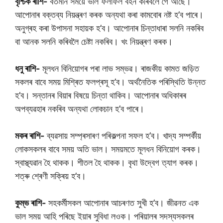
বৃশ্চিক ৰাশি-
বৰ্তমান সময়ে ভাল ফলাফল বহন কৰিবলৈ গৈ আছে।
আপোনাৰ বক্তব্য নিয়ন্ত্ৰণ কৰক অন্যথা কৰা কামবোৰ নষ্ট হ’ব পাৰে।
অনুগ্ৰহ কৰা উপাসনা সহায়ক হ’ব। আপোনাৰ চিন্তাধাৰা সলনি নকৰিব
বা আনক সলনি কৰিবলৈ চেষ্টা নকৰিব। খং নিয়ন্ত্ৰণ কৰক।
ধনু ৰাশি-
মূলধন বিনিয়োগৰ পৰা লাভ সম্ভৱ। ৰাজকীয় কামত জড়িত
সকলৰ বাবে সময় মিশ্ৰিত ফলপ্ৰসূ হ’ব। অৰ্থনৈতিক পৰিস্থিতি উন্নত
হ’ব। সন্তানৰ বিয়াৰ বিষয়ে চিন্তা থাকিব। আপোনাৰ অধিকাৰৰ
অপব্যৱহাৰ নকৰিব অন্যথা লোকচান হ’ব পাৰে।
মকৰ ৰাশি-
ব্যৱসায় সম্প্ৰসাৰণ পৰিকল্পনা সফল হ’ব। খাদ্য সম্পৰ্কীয়
লোকসকলৰ বাবে সময় অতি ভাল। সময়মতে মূলধন বিনিয়োগ কৰক।
স্বাস্থ্যৱান হৈ থাকক। শীতল হৈ থাকক। বৃথা উদ্বেগ ত্যাগ কৰক।
শত্ৰু শ্ৰেণী সক্ৰিয় হ’ব।
কুম্ভ ৰাশি-
সহকৰ্মীসকল আপোনাৰ আচৰণত সুখী হ’ব। জীৱনত এক
ভাল সময় আহি পৰিছে ইয়াৰ সুবিধা লওক। পৰিয়ালৰ সদস্যসকলৰ