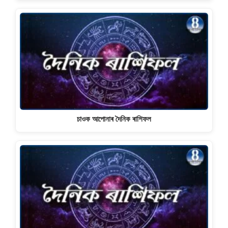
চাওক আপোনাৰ দৈনিক ৰাশিফল