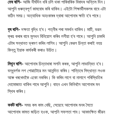
মেষ ৰাশি-
আজি দীৰ্ঘদিন ধৰি চলি থকা পাৰিবাৰিক বিবাদৰ অন্তিম দিন।
আপুনি গুৰুত্বপূৰ্ণ কামবোৰ কৰি থাকিব। এইটো শিক্ষাৰ্থীসকলৰ বাবে এটা
কঠিন সময়। অত্যাধিক অহংকাৰৰ দ্বাৰা আপোনাৰ ক্ষতি হ’ব পাৰে।
বৃষ ৰাশি-
দক্ষতা বৃদ্ধি হ’ব। পত্নীৰ পৰা সমৰ্থন থাকিব। মাটি, ভৱন
ক্ৰয় কৰাৰ বাবে মূলধন বিনিয়োগ কৰিব লগীয়া হ’ব পাৰে। আপুনি চাকৰি
এটাৰ সন্ধানত ভ্ৰমণ কৰিব লাগিব। আপুনি কেৱল চিন্তা কৰাই নহয়
কিন্তু ইয়াক কাৰ্যকৰী কৰাও উচিত।
মিথুন ৰাশি-
আপোনাৰ চিন্তাধাৰা সলনি কৰক, আপুনি লাভান্বিত হ’ব।
বন্ধুবৰ্গক লগ পোৱাটোৱে মন আনন্দিত কৰিব। শান্তিৰে সিদ্ধান্ত লওক
আৰু খৰখেদাকৈ একো নকৰিব। কি কৰিব লাগে বা নালাগে পৰিস্থিতিৰ
দোমোজাত থাকিব পাৰে আপুনি। বাহন এখন কিনিবলৈ আপোনাৰ মন
স্থিৰ কৰিব।
কৰ্কট ৰাশি-
সময় কম কাম বেছি, সেয়েহে আপোনাৰ মনৰ সৈতে
আপোনাৰ কামত জড়িত হওক, আপুনি সফলতা পাব। আকাংক্ষিত জীৱন