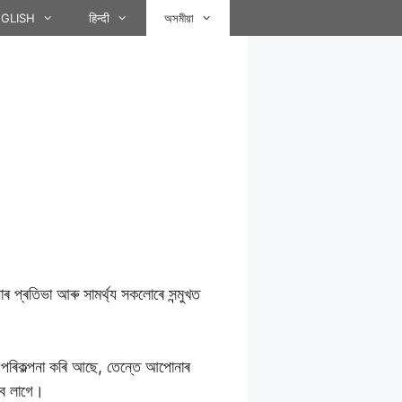
GLISH
हिन्दी
অসমীয়া
 প্ৰতিভা আৰু সামৰ্থ্য সকলোৰে সন্মুখত
ৰ পৰিকল্পনা কৰি আছে, তেন্তে আপোনাৰ
দিব লাগে।