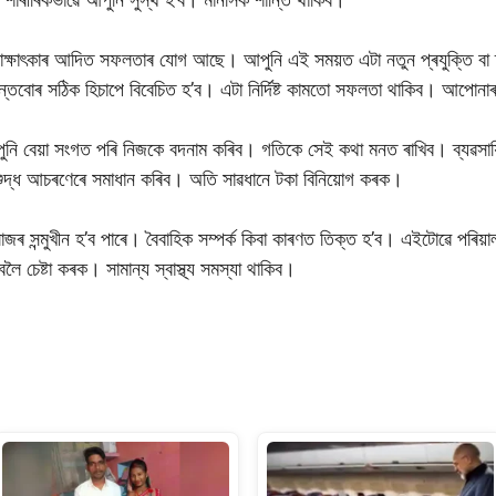
 সাক্ষাৎকাৰ আদিত সফলতাৰ যোগ আছে। আপুনি এই সময়ত এটা নতুন প্ৰযুক্তি বা 
ান্তবোৰ সঠিক হিচাপে বিবেচিত হ’ব। এটা নিৰ্দিষ্ট কামতো সফলতা থাকিব। আপো
ুনি বেয়া সংগত পৰি নিজকে বদনাম কৰিব। গতিকে সেই কথা মনত ৰাখিব। ব্যৱসায়িক 
 শুদ্ধ আচৰণেৰে সমাধান কৰিব। অতি সাৱধানে টকা বিনিয়োগ কৰক।
ালাজৰ সন্মুখীন হ’ব পাৰে। বৈবাহিক সম্পৰ্ক কিবা কাৰণত তিক্ত হ’ব। এইটোৱে পৰিয়
লৈ চেষ্টা কৰক। সামান্য স্বাস্থ্য সমস্যা থাকিব।
S
h
ar
e