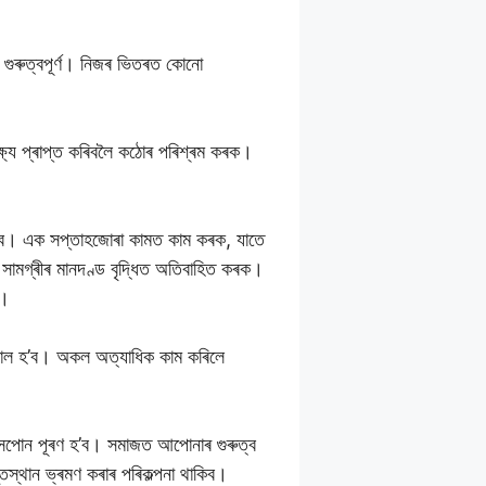
ো গুৰুত্বপূৰ্ণ। নিজৰ ভিতৰত কোনো
্ষ্য প্ৰাপ্ত কৰিবলৈ কঠোৰ পৰিশ্ৰম কৰক।
 নহ’ব। এক সপ্তাহজোৰা কামত কাম কৰক, যাতে
 সামগ্ৰীৰ মানদণ্ড বৃদ্ধিত অতিবাহিত কৰক।
ব।
্য ভাল হ’ব। অকল অত্যাধিক কাম কৰিলে
সপোন পূৰণ হ’ব। সমাজত আপোনাৰ গুৰুত্ব
তিস্থান ভ্ৰমণ কৰাৰ পৰিকল্পনা থাকিব।