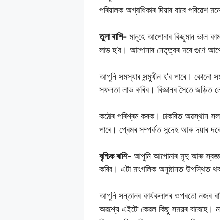
পৰিয়ালক অগ্ৰাধিকাৰ দিয়াৰ বাবে পৰিৱেশ ম
তুলা ৰাশি-
মানুহে আপোনাৰ কিছুমান ভাল কাম
লাভ হ’ব। আপোনাৰ নেতৃত্বৰ দৰে গুণে আপ
আপুনি সমস্যাৰ সন্মুখীন হ’ব পাৰে। কোনো 
সফলতা লাভ কৰিব। বিজ্ঞানৰ সৈতে জড়িত লো
কঠোৰ পৰিশ্ৰম কৰক। চাকৰিত অৱস্থান সলনি 
পাৰে। প্ৰেমৰ সম্পৰ্কত সন্দেহ আৰু দয়াৰ দৰ
বৃশ্চিক ৰাশি-
আপুনি আপোনাৰ মৃদু আৰু স্বজ্ঞ
কৰিব। এটা মাংগলিক অনুষ্ঠানত উপস্থিত থকা
আপুনি সন্তানৰ কাৰ্যকলাপৰ ওপৰতো নজৰ ৰাখিব
অৱশ্যে এইটো কেৱল কিছু সময়ৰ বাবেহে। নত