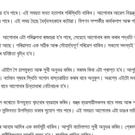
যয় হ’ব পাৰে। এই সময়ত মনত হতাশাৰ পৰিস্থিতি থাকিব। আপোনাৰ আৱেগ নিয়ন্ত্
পাৰে। এই সময় হৈছে ধৈৰ্য্যসহকাৰে কটোৱা। বিপণন সম্পৰ্কীয় কাৰ্যকলাপ আৰু 
 আপোনাৰ এটা পৰিকল্পনা ৰাজহুৱা হ’ব পাৰে, সেয়েহে আপোনাৰ কাম কৰাৰ পদ্ধতি ক
ম্ভাৱনা আছে। পৰিয়ালত এক সঠিক আৰু সৌহাৰ্দ্যপূৰ্ণ পৰিৱেশ থাকিব। সকলো সদস
ঘনিষ্ঠতা বৃদ্ধি হ’ব।
ন এটালৈ গৈ চাপমুক্ত আৰু সুখী অনুভৱ কৰিব। মৰমৰ কিবা এটা প্ৰাপ্ত হ’ব। আপু
ব। বৰ্তমান গ্ৰহৰ স্থিতি সপোন বাস্তৱায়িত কৰাৰ বাবে অনুকূল। অৱশ্যে এইটো
বাবে আপোনাৰ চিন্তাধাৰা নেতিবাচক হ’ব।
প কৰোতে উপযুক্ত শব্দবোৰ ব্যৱহাৰ কৰিব। বস্ত্ৰ ব্যৱসায়ীসকলৰ বাবে সময় আৰু 
ু সন্মিলনত উপস্থিত থকাৰ সুযোগ পাব পাৰে। এই সময়ত আপোনাৰ এটা ডাঙৰ দায়
আহাৰ আদিৰ এক কাৰ্যসূচী থাকিব। আপুনি বাৰ্তালাপত সুখী অনুভৱ কৰিব। প্ৰেমসম্প
। শাৰীৰিকভাৱে আপুনি সুস্থ হ’ব। মানসিক শান্তি থাকিব।