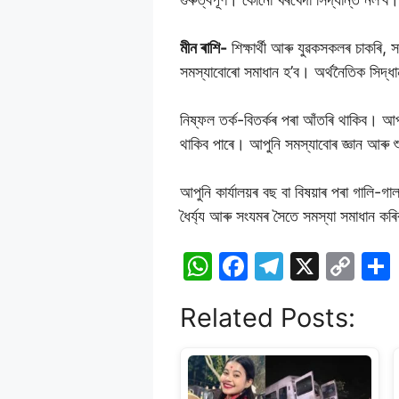
মীন ৰাশি-
শিক্ষাৰ্থী আৰু যুৱকসকলৰ চাকৰি,
সমস্যাবোৰো সমাধান হ’ব। অৰ্থনৈতিক সিদ্ধ
নিষ্ফল তৰ্ক-বিতৰ্কৰ পৰা আঁতৰি থাকিব। আপ
থাকিব পাৰে। আপুনি সমস্যাবোৰ জ্ঞান আৰু
আপুনি কাৰ্যালয়ৰ বছ বা বিষয়াৰ পৰা গালি-গ
ধৈৰ্য্য আৰু সংযমৰ সৈতে সমস্যা সমাধান কৰিব
W
F
T
X
C
h
a
el
o
Related Posts:
at
c
e
p
s
e
gr
y
A
b
a
Li