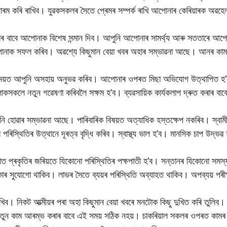
নোৰম কৰি ৰাখিব। যুৱকসকলৰ সৈতে প্ৰেমৰ সম্পৰ্ক ৰাখি আপোনাৰ কেৰিয়াৰক অৱহেল
ৰ বাবে আপোনাক বিশেষ সন্মান দিব। আপুনি আপোনাৰ সামৰ্থ্য আৰু সততাৰে আপোনা
োনাক সফল কৰিব। অৱশ্যে কিছুমান বেয়া খবৰ অহাৰ সম্ভাৱনা আছে। আনৰ কা
সময়ত আপুনি অসহায় অনুভৱ কৰিব। আপোনাৰ ওপৰত মিছা অভিযোগ উত্থাপিত হ’ব প
কসকলে নতুন গৱেষণা কৰিবলৈ সক্ষম হ’ব। ব্যৱসায়িক কাৰ্যকলাপ দ্ৰুত কৰাৰ বা
হোৱাৰ সম্ভাৱনা আছে। পাৰিবাৰিক বিষয়ত অত্যাধিক হস্তক্ষেপ নকৰিব। স্বামী
ে পৰিস্থিতিৰ উত্থানে দূৰত্ব বৃদ্ধি কৰিব। স্বাস্থ্য ভাল হ’ব। মানসিক চাপ উদ্ভৱ
াত প্ৰকৃতিৰ জৰিয়তে যিকোনো পৰিস্থিতিৰ পক্ষপাতী হ’ব। সন্তানৰ যিকোনো সমস্য
ৰ সুযোগো থাকিব। লাভৰ সৈতে ব্যয়ৰ পৰিস্থিতি অব্যাহত থাকিব। অপব্যয় পৰীক্
। নিকট আত্মীয়ৰ পৰা অহা কিছুমান বেয়া খবৰে মনটোক কিছু দুখিত কৰি তুলিব। ব্
ুন কাম আৰম্ভ কৰাৰ বাবে এই সময় সঠিক নহয়। চাকৰিয়াল সকলৰ ওপৰত কামৰ বো