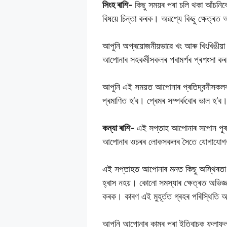
সিংহ ৰাশি-
কিছু সময়ৰ পৰা চলি থকা আঁচনিব
বিষয়ে চিন্তা কৰক। অৱশ্যে কিছু ক্ষেত্
আপুনি অপ্ৰয়োজনীয়ভাৱে খং আৰু খিংখিঙীয
আপোনাৰ সহকৰ্মীসকলৰ পৰামৰ্শৰ প্ৰশংসা কৰ
আপুনি এই সময়ত আপোনাৰ প্ৰতিদ্বন্দীসকলক
প্ৰমাণিত হ’ব। প্ৰেমৰ সম্পৰ্কবোৰ ভাল হ’ব
কন্যা ৰাশি-
এই সপ্তাহ আপোনাৰ সপোন পূৰণ ক
আপোনাৰ ওচৰৰ লোকসকলৰ সৈতে যোগাযোগত থা
এই সপ্তাহত আপোনাৰ মনত কিছু অস্থিৰতা থ
হ্ৰাস নহয়। কোনো সমস্যাৰ ক্ষেত্ৰত অভিজ
কৰক। কাৰণ এই মুহূৰ্তত গ্ৰহৰ পৰিস্থিতি 
আপুনি আপোনাৰ কামৰ পৰা ইতিবাচক ফলাফল পা