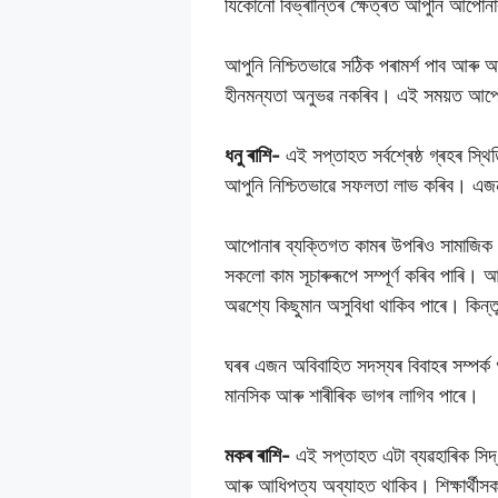
যিকোনো বিভ্ৰান্তিৰ ক্ষেত্ৰত আপুনি আপো
আপুনি নিশ্চিতভাৱে সঠিক পৰামৰ্শ পাব আৰু আ
হীনমন্যতা অনুভৱ নকৰিব। এই সময়ত আপো
ধনু ৰাশি-
এই সপ্তাহত সৰ্বশ্ৰেষ্ঠ গ্ৰহৰ স
আপুনি নিশ্চিতভাৱে সফলতা লাভ কৰিব। এজন 
আপোনাৰ ব্যক্তিগত কামৰ উপৰিও সামাজিক কা
সকলো কাম সূচাৰুৰূপে সম্পূৰ্ণ কৰিব পাৰি
অৱশ্যে কিছুমান অসুবিধা থাকিব পাৰে। কিন্ত
ঘৰৰ এজন অবিবাহিত সদস্যৰ বিবাহৰ সম্পৰ্ক 
মানসিক আৰু শাৰীৰিক ভাগৰ লাগিব পাৰে।
মকৰ ৰাশি-
এই সপ্তাহত এটা ব্যৱহাৰিক সি
আৰু আধিপত্য অব্যাহত থাকিব। শিক্ষাৰ্থীসকল