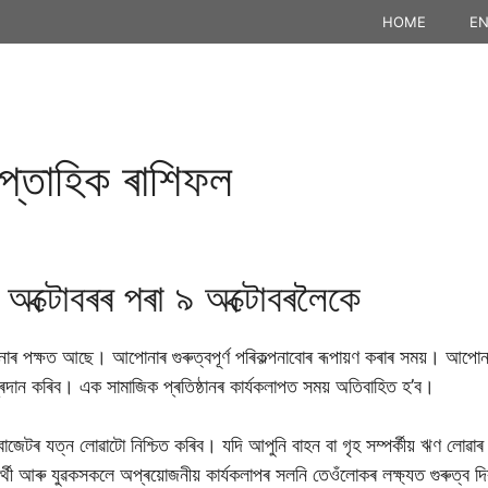
HOME
EN
প্তাহিক ৰাশিফল
অক্টােবৰৰ পৰা ৯ অক্টােবৰলৈকে
 পক্ষত আছে। আপোনাৰ গুৰুত্বপূৰ্ণ পৰিকল্পনাবােৰ ৰূপায়ণ কৰাৰ সময়। আপোনাৰ
ান কৰিব। এক সামাজিক প্ৰতিষ্ঠানৰ কাৰ্যকলাপত সময় অতিবাহিত হ’ব।
জেটৰ যত্ন লোৱাটো নিশ্চিত কৰিব। যদি আপুনি বাহন বা গৃহ সম্পৰ্কীয় ঋণ লোৱা
ষাৰ্থী আৰু যুৱকসকলে অপ্ৰয়োজনীয় কাৰ্যকলাপৰ সলনি তেওঁলোকৰ লক্ষ্যত গুৰুত্ব 