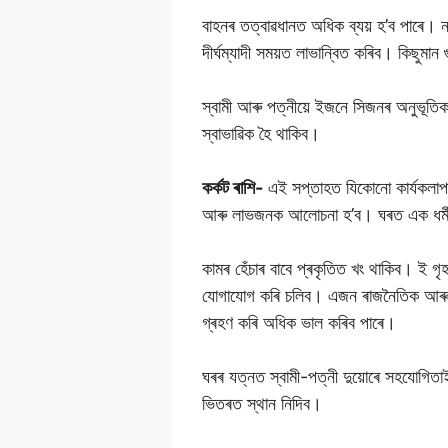
বাহনৰ তত্বাৱধানত অধিক ব্যয় হ’ব পাৰে। ন
দীৰ্ঘম্যাদী সময়ত লাভান্বিত কৰিব। কিছুমান 
স্বামী আৰু পত্নীয়ে ইজনে সিজনৰ অনুভূতিক স
স্বাভাৱিক হৈ থাকিব।
কৰ্কট ৰাশি-
এই সপ্তাহত যিকোনো কাৰ্যকলাপ
আৰু লাভজনক আলোচনা হ’ব। ঘৰত এক ধৰ্মীয
কামৰ হেঁচাৰ বাবে প্ৰকৃতিত খং থাকিব। ই 
যোগাযোগ কৰি চলিব। এজন ৰাজনৈতিক আৰু অভি
গ্ৰহণ কৰি অধিক ভাল কৰিব পাৰে।
ঘৰৰ যত্নত স্বামী-পত্নী দুয়োৰে সহযোগিতাই
ভিতৰত স্থান নিদিব।