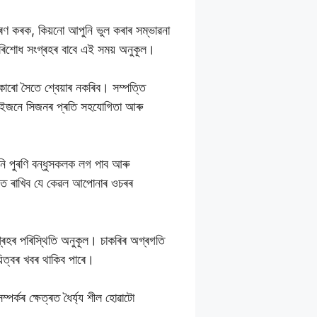
ৰণ কৰক, কিয়নো আপুনি ভুল কৰাৰ সম্ভাৱনা
পৰিশোধ সংগ্ৰহৰ বাবে এই সময় অনুকূল।
াৰো সৈতে শ্বেয়াৰ নকৰিব। সম্পত্তি
্যই ইজনে সিজনৰ প্ৰতি সহযোগিতা আৰু
নি পুৰণি বন্ধুসকলক লগ পাব আৰু
 মনত ৰাখিব যে কেৱল আপোনাৰ ওচৰৰ
গ্ৰহৰ পৰিস্থিতি অনুকূল। চাকৰিৰ অগ্ৰগতি
িত্বৰ খবৰ থাকিব পাৰে।
ৰ্কৰ ক্ষেত্ৰত ধৈৰ্য্য শীল হোৱাটো