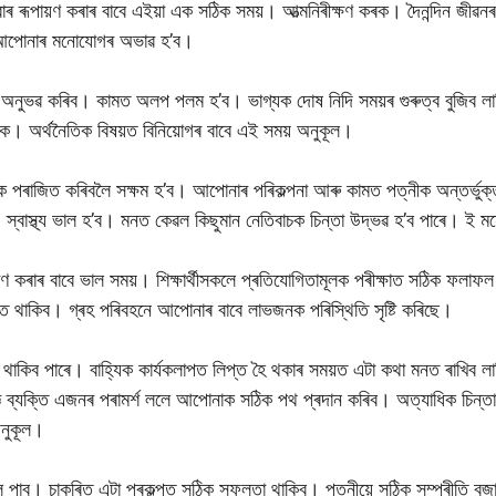
োৰ ৰূপায়ণ কৰাৰ বাবে এইয়া এক সঠিক সময়। আত্মনিৰীক্ষণ কৰক। দৈনন্দিন জীৱ
ৰত আপোনাৰ মনোযোগৰ অভাৱ হ’ব।
়া অনুভৱ কৰিব। কামত অলপ পলম হ’ব। ভাগ্যক দোষ নিদি সময়ৰ গুৰুত্ব বুজিব লা
ক। অৰ্থনৈতিক বিষয়ত বিনিয়োগৰ বাবে এই সময় অনুকূল।
 পৰাজিত কৰিবলৈ সক্ষম হ’ব। আপোনাৰ পৰিকল্পনা আৰু কামত পত্নীক অন্তৰ্ভুক্
। স্বাস্থ্য ভাল হ’ব। মনত কেৱল কিছুমান নেতিবাচক চিন্তা উদ্ভৱ হ’ব পাৰে। ই 
ৰাৰ বাবে ভাল সময়। শিক্ষাৰ্থীসকলে প্ৰতিযোগিতামূলক পৰীক্ষাত সঠিক ফলাফল 
কিব। গ্ৰহ পৰিবহনে আপোনাৰ বাবে লাভজনক পৰিস্থিতি সৃষ্টি কৰিছে।
াকিব পাৰে। বাহ্যিক কাৰ্যকলাপত লিপ্ত হৈ থকাৰ সময়ত এটা কথা মনত ৰাখিব
্ঞ ব্যক্তি এজনৰ পৰামৰ্শ ললে আপোনাক সঠিক পথ প্ৰদান কৰিব। অত্যাধিক চিন্ত
অনুকূল।
ব। চাকৰিত এটা প্ৰকল্পত সঠিক সফলতা থাকিব। পত্নীয়ে সঠিক সম্প্ৰীতি বজাই 