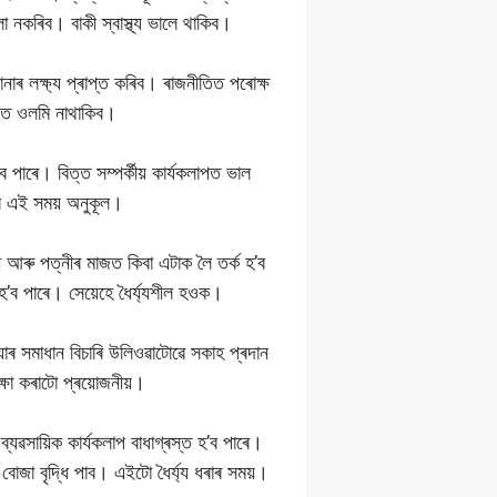
া নকৰিব। বাকী স্বাস্থ্য ভালে থাকিব।
ৰ লক্ষ্য প্ৰাপ্ত কৰিব। ৰাজনীতিত পৰোক্ষ
মত ওলমি নাথাকিব।
াৰে। বিত্ত সম্পৰ্কীয় কাৰ্যকলাপত ভাল
বে এই সময় অনুকূল।
 আৰু পত্নীৰ মাজত কিবা এটাক লৈ তৰ্ক হ’ব
 হ’ব পাৰে। সেয়েহে ধৈৰ্য্যশীল হওক।
াৰ সমাধান বিচাৰি উলিওৱাটোৱে সকাহ প্ৰদান
ষা কৰাটো প্ৰয়োজনীয়।
যৱসায়িক কাৰ্যকলাপ বাধাগ্ৰস্ত হ’ব পাৰে।
জা বৃদ্ধি পাব। এইটো ধৈৰ্য্য ধৰাৰ সময়।