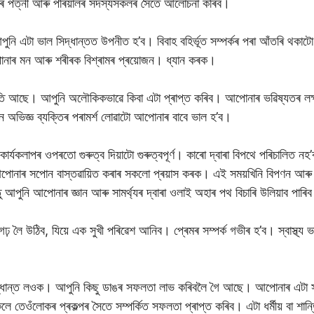
নাৰ পত্নী আৰু পৰিয়ালৰ সদস্যসকলৰ সৈতে আলোচনা কৰিব।
পুনি এটা ভাল সিদ্ধান্তত উপনীত হ’ব। বিবাহ বহিৰ্ভূত সম্পৰ্কৰ পৰা আঁতৰি থকাট
নাৰ মন আৰু শৰীৰক বিশ্ৰামৰ প্ৰয়োজন। ধ্যান কৰক।
্থিতি আছে। আপুনি অলৌকিকভাৱে কিবা এটা প্ৰাপ্ত কৰিব। আপোনাৰ ভৱিষ্যতৰ লক
অভিজ্ঞ ব্যক্তিৰ পৰামৰ্শ লোৱাটো আপোনাৰ বাবে ভাল হ’ব।
ৰ্যকলাপৰ ওপৰতো গুৰুত্ব দিয়াটো গুৰুত্বপূৰ্ণ। কাৰো দ্বাৰা বিপথে পৰিচালিত
। আপোনাৰ সপোন বাস্তৱায়িত কৰাৰ সকলো প্ৰয়াস কৰক। এই সময়খিনি বিপণন আৰু
ু আপুনি আপোনাৰ জ্ঞান আৰু সামৰ্থ্যৰ দ্বাৰা ওলাই অহাৰ পথ বিচাৰি উলিয়াব পাৰি
গঢ় লৈ উঠিব, যিয়ে এক সুখী পৰিৱেশ আনিব। প্ৰেমৰ সম্পৰ্ক গভীৰ হ’ব। স্বাস্থ
দ্ধান্ত লওক। আপুনি কিছু ডাঙৰ সফলতা লাভ কৰিবলৈ গৈ আছে। আপোনাৰ এটা 
ে তেওঁলোকৰ প্ৰকল্পৰ সৈতে সম্পৰ্কিত সফলতা প্ৰাপ্ত কৰিব। এটা ধৰ্মীয় বা শান্