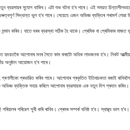
তুন ব্যৱসায়ৰ সুযোগ থাকিব। এটা শুভ ঘটনা হ’ব পাৰে। এই সময়ত চিন্তাশীলভাৱ
গুৰুত্বপূৰ্ণ সিদ্ধান্ত ভুল হ’ব পাৰে। সেয়েহে এজন অভিজ্ঞ ব্যক্তিৰ পৰামৰ্শ লোৱা
ন্মান কৰিব। যাতে ঘৰৰ ব্যৱস্থা সঠিক হৈ থাকে। প্ৰেমিক বা প্ৰেমিকাৰ মাজত ভুল ব
ত হৃদয়তকৈ আপোনাৰ মনৰ সৈতে কাম কৰাটো অধিক লাভজনক হ’ব। নিকট আত্মীয়সকল
় অনুষ্ঠান আয়োজন হ’ব পাৰে।
গৃহ প্ৰণালীকো প্ৰভাৱিত কৰিব পাৰে। আপোনাৰ প্ৰকৃতিত ইতিবাচকতা বজাই ৰাখিবল
জ্ঞ ব্যক্তিক সহায় কৰিলে আপোনাৰ ব্যৱসায়ক এক নতুন দিশ প্ৰদান কৰিব। আপুন
 পৰিয়ালৰ পৰিৱেশ সুখী কৰি ৰাখিব। প্ৰেমৰ সম্পৰ্ক ঘনিষ্ঠ হ’ব। স্বাস্থ্য ভাল 