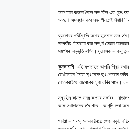
আপোনাৰ বাহনৰ সৈতে সম্পৰ্কিত এক বৃহৎ ব্
আছে। সমস্যাৰ বাবে সহনশীলতাই সঁহাৰি দিব 
ব্যৱসায়ৰ পৰিস্থিতি আগৰ তুলনাত ভাল হ’ব।
সম্পৰ্কীয় যিকোনো কাম সম্পূৰ্ণ হোৱাৰ স
সমৰ্পণৰ অনুভূতি ৰাখিব। যুৱকসকলৰ বন্ধুত্বৰ 
কুম্ভ ৰাশি-
এই সপ্তাহত আপুনি প্ৰিয় স্থা
তেওঁলোকৰ সৈতে সুখ আৰু দুখ শ্বেয়াৰ কৰি
কোনোবাইহে আপোনাক ঘৃণা কৰিব পাৰে। যাৰ 
মূল্যহীন কামত সময় অপচয় নকৰিব। বাৰ্তালা
আৰু স্থানান্তৰ হ’ব পাৰে। আপুনি সভা আৰ
পৰিয়ালৰ সদস্যসকলৰ সৈতে খোজ কঢ়া, ৰাতিৰ 
গুৰুত্বপূৰ্ণ। কোনো খৰখেদা সিদ্ধান্ত নল’ব