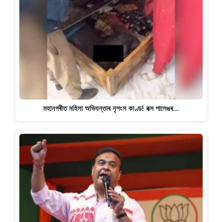
মহানগৰীত মহিলা অভিযন্তাৰ নৃশংস কাণ্ড! বক্স পালেঙৰ…