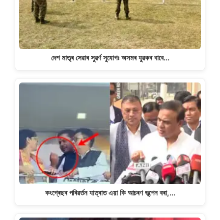
দেশ মাতৃৰ সেৱাৰ সুৱৰ্ণ সুযোগঃ অসমৰ যুৱকৰ বাবে…
কংগ্ৰেছৰ পৰিৱৰ্তন যাত্ৰাত এয়া কি আচৰণ ভূপেন বৰা,…