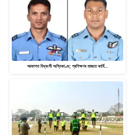
আকাশত বিধ্বংসী অগ্নিকাণ্ড; প্ৰশিক্ষণৰ মাজতে কাৰ্বি…