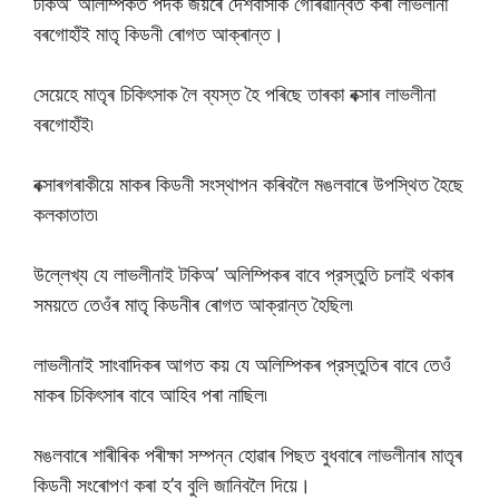
টকিঅ’ অলিম্পিকত পদক জয়ৰে দেশবাসীক গৌৰৱান্বিত কৰা লাভলীনা
বৰগোহাঁই মাতৃ কিডনী ৰোগত আক্ৰান্ত।
সেয়েহে মাতৃৰ চিকিৎসাক লৈ ব্যস্ত হৈ পৰিছে তাৰকা বক্সাৰ লাভলীনা
বৰগোহাঁই৷
বক্সাৰগৰাকীয়ে মাকৰ কিডনী সংস্থাপন কৰিবলৈ মঙলবাৰে উপস্থিত হৈছে
কলকাতাত৷
উল্লেখ্য যে লাভলীনাই টকিঅ’ অলিম্পিকৰ বাবে প্রস্তুতি চলাই থকাৰ
সময়তে তেওঁৰ মাতৃ কিডনীৰ ৰোগত আক্রান্ত হৈছিল৷
লাভলীনাই সাংবাদিকৰ আগত কয় যে অলিম্পিকৰ প্রস্তুতিৰ বাবে তেওঁ
মাকৰ চিকিৎসাৰ বাবে আহিব পৰা নাছিল৷
মঙলবাৰে শাৰীৰিক পৰীক্ষা সম্পন্ন হোৱাৰ পিছত বুধবাৰে লাভলীনাৰ মাতৃৰ
কিডনী সংৰোপণ কৰা হ’ব বুলি জানিবলৈ দিয়ে।