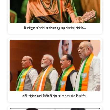
ছিংগাপুৰৰ ক'ৰনাৰ আদালতৰ চূড়ান্ত ৰায়দান; প্ৰাণৰ…
মোদী-শ্বাহৰ মেগা নিৰ্বাচনী প্ৰচাৰ; অসমৰ বাবে বিজেপিৰ…