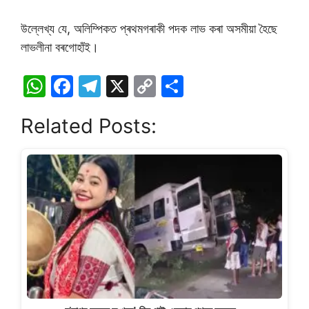
উল্লেখ্য যে, অলিম্পিকত প্ৰথমগৰাকী পদক লাভ কৰা অসমীয়া হৈছে
লাভলীনা বৰগোহাঁই।
W
F
T
X
C
S
h
a
el
o
h
Related Posts:
at
c
e
p
ar
s
e
gr
y
e
A
b
a
Li
p
o
m
n
p
o
k
k