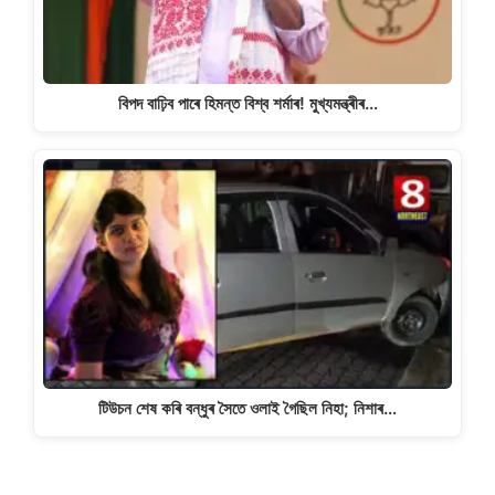
বিপদ বাঢ়িব পাৰে হিমন্ত বিশ্ব শৰ্মাৰ! মুখ্যমন্ত্ৰীৰ…
টিউচন শেষ কৰি বন্ধুৰ সৈতে ওলাই গৈছিল নিহা; নিশাৰ…