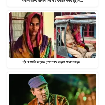
ব’হাগৰ বতৰত দুঃখবৰ! বিহু গাই ওভতাৰ পথতে মৃত্যুক…
দুই কণমানি কন্যাক নৃশংসভাৱে হত্যা! পাষাণ মাতৃক…