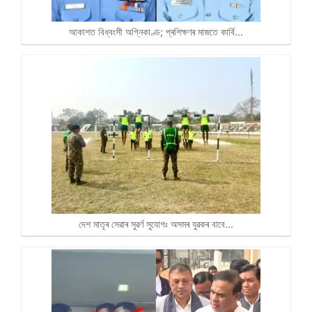
আকাশত বিধ্বংসী অগ্নিকাণ্ড; প্ৰশিক্ষণৰ মাজতে কাৰ্বি…
দেশ মাতৃৰ সেৱাৰ সুৱৰ্ণ সুযোগঃ অসমৰ যুৱকৰ বাবে…