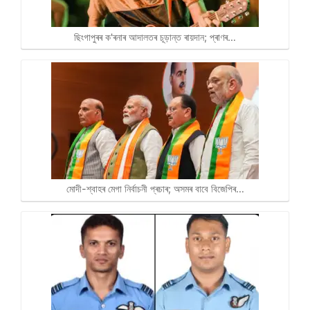
ছিংগাপুৰৰ ক'ৰনাৰ আদালতৰ চূড়ান্ত ৰায়দান; প্ৰাণৰ…
মোদী-শ্বাহৰ মেগা নিৰ্বাচনী প্ৰচাৰ; অসমৰ বাবে বিজেপিৰ…