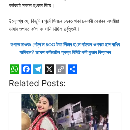
কৰ্মকৰ্তা সকলে হুংকাৰ দিয়ে।
উল্লেখ্য যে, কিছুদিন পূৰ্বে শিলচৰ চহৰত থকা চৰকাৰী বেনাৰৰ অসমীয়া
ভাষাৰ ওপৰত ক’লা ৰং সানি দিছিল দুৰ্বৃত্তই।
লগতে চাওকঃ পেট্ৰ’ল ৪੦੦ টকা লিটাৰ হ’লে বাইকৰ ওপৰত ছাদ ৰাখিব
পাৰিবনে? ভবেশ কলিতালৈ প্ৰশ্ন বিশিষ্ট কবি কুমাৰ বিশ্বাসৰ
W
F
T
X
C
S
Related Posts:
h
a
e
o
h
a
c
l
p
a
t
e
e
y
r
s
b
g
L
e
A
o
r
i