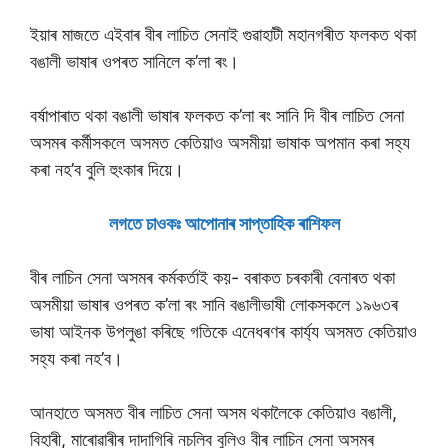
ইয়াৰ মাজতে এইবাৰ বীৰ লাচিত সেনাই গুৱাহাটী মহানগৰীত ফলকত থকা
বঙালী ভাষাৰ ওপৰত সানিলে ক’লা ৰং।
বৰ্ষাপাৰাত থকা বঙালী ভাষাৰ ফলকত ক’লা ৰং সানি দি বীৰ লাচিত সেনা
অসমৰ কৰ্মীসকলে অসমত কেতিয়াও অসমীয়া ভাষাক অপমান কৰা সহ্য
কৰা নহ’ব বুলি হুংকাৰ দিয়ে।
লগতে চাওকঃ আপােনাৰ সাপ্তাহিক ৰাশিফল
বীৰ লাচিন সেনা অসমৰ কৰ্মকৰ্তাই কয়- বৰাকত চৰকাৰী বেনাৰত থকা
অসমীয়া ভাষাৰ ওপৰত ক’লা ৰং সানি বঙালীভাষী লোকসকলে ১৯৬৩ৰ
ভাষা আইনক উপলুঙা কৰিছে গতিকে এনেধৰণৰ কাৰ্য্য অসমত কেতিয়াও
সহ্য কৰা নহ’ব।
আনহাতে অসমত বীৰ লাচিত সেনা অসম থকালৈকে কেতিয়াও বঙালী,
বিহাৰী, মাৰোৱাৰীৰ দাদাগিৰি নচলিব বুলিও বীৰ লাচিন সেনা অসমৰ