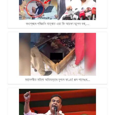
কংগ্ৰেছৰ পৰিৱৰ্তন যাত্ৰাত এয়া কি আচৰণ ভূপেন বৰা,…
মহানগৰীত মহিলা অভিযন্তাৰ নৃশংস কাণ্ড! বক্স পালেঙৰ…