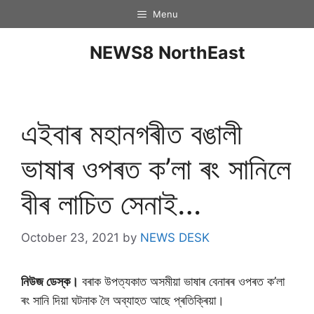
Menu
NEWS8 NorthEast
এইবাৰ মহানগৰীত বঙালী
ভাষাৰ ওপৰত ক’লা ৰং সানিলে
বীৰ লাচিত সেনাই…
October 23, 2021
by
NEWS DESK
নিউজ ডেস্ক।
বৰাক উপত্যকাত অসমীয়া ভাষাৰ বেনাৰৰ ওপৰত ক’লা
ৰং সানি দিয়া ঘটনাক লৈ অব্যাহত আছে প্ৰতিক্ৰিয়া।