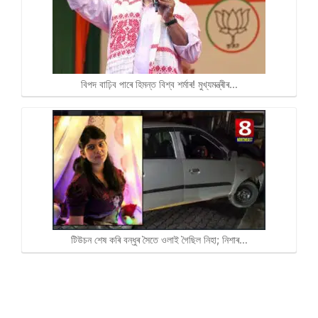
বিপদ বাঢ়িব পাৰে হিমন্ত বিশ্ব শৰ্মাৰ! মুখ্যমন্ত্ৰীৰ…
টিউচন শেষ কৰি বন্ধুৰ সৈতে ওলাই গৈছিল নিহা; নিশাৰ…