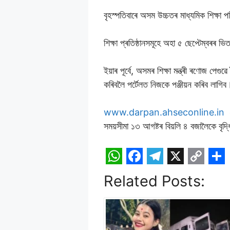
বৃহস্পতিবাৰে অসম উচ্চতৰ মাধ্যমিক শিক্ষ
শিক্ষা প্ৰতিষ্ঠানসমূহে অহা ৫ ছেপ্টেম্বৰৰ 
ইয়াৰ পূৰ্বে, অসমৰ শিক্ষা মন্ত্ৰী ৰণোজ পেগ
কৰিবলৈ পৰ্টেলত নিজকে পঞ্জীয়ন কৰিব লাগিব
www.darpan.ahseconline.in
সময়সীমা ১৩ আগষ্টৰ বিয়লি ৪ বজালৈকে বৃদ্
W
F
T
X
C
S
Related Posts:
h
a
e
o
h
a
c
l
p
a
t
e
e
y
r