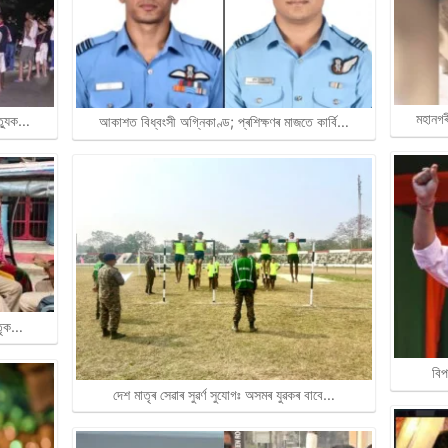
মহানগৰ
ত্যুক…
আকাশত বিধ্বংসী অগ্নিকাণ্ড; প্ৰশিক্ষণৰ মাজতে কাৰ্বি…
াতৃক…
বিপ
দেশ মাতৃৰ সেৱাৰ সুৱৰ্ণ সুযোগঃ অসমৰ যুৱকৰ বাবে…