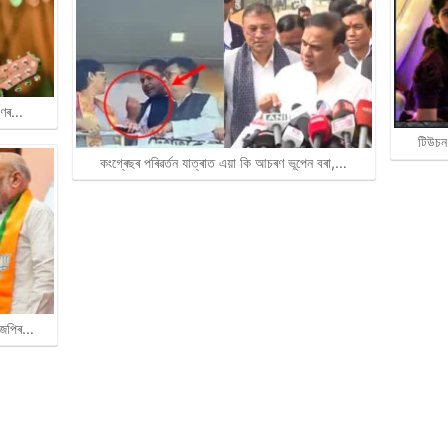
ৰাণৰ…
টিউচন
কংগ্ৰেছৰ পৰিৱৰ্তন যাত্ৰাত এয়া কি আচৰণ ভূপেন বৰা,…
বিজেপিৰ…