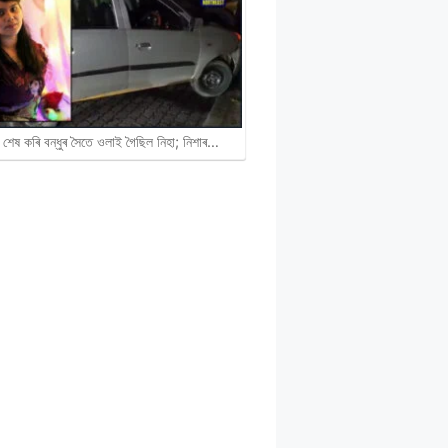
 শেষ কৰি বন্ধুৰ সৈতে ওলাই গৈছিল নিহা; নিশাৰ…