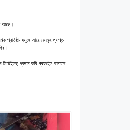
লেখ আছে।
্যমিক প্ৰতিষ্ঠানসমূহে আৱেদনসমূহ প্ৰাপ্ত
াগিব।
িজৰ ডিটেইলছ প্ৰদান কৰি প্ৰফাইল বনোৱাৰ