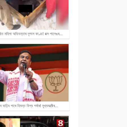
ীত মহিলা অভিযন্তাৰ নৃশংস কাণ্ড! বক্স পালেঙৰ…
দ বাঢ়িব পাৰে হিমন্ত বিশ্ব শৰ্মাৰ! মুখ্যমন্ত্ৰীৰ…