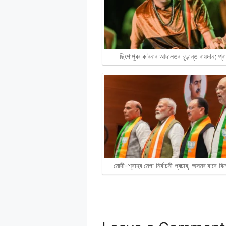
ছিংগাপুৰৰ ক'ৰনাৰ আদালতৰ চূড়ান্ত ৰায়দান; প্
মোদী-শ্বাহৰ মেগা নিৰ্বাচনী প্ৰচাৰ; অসমৰ বাবে 