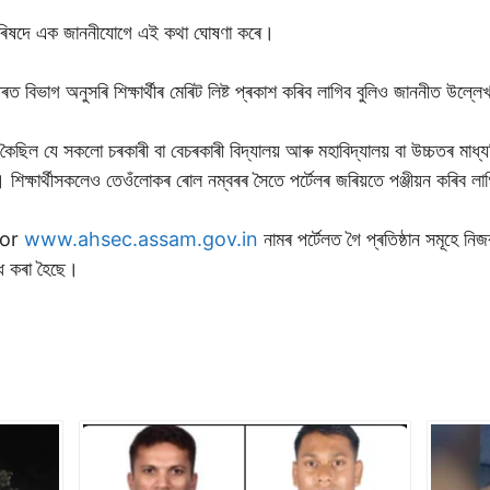
া পৰিষদে এক জাননীযোগে এই কথা ঘোষণা কৰে।
ভিতৰত বিভাগ অনুসৰি শিক্ষাৰ্থীৰ মেৰিট লিষ্ট প্ৰকাশ কৰিব লাগিব বুলিও জাননীত উল্
ুৱে কৈছিল যে সকলো চৰকাৰী বা বেচৰকাৰী বিদ্যালয় আৰু মহাবিদ্যালয় বা উচ্চতৰ মাধ
। শিক্ষাৰ্থীসকলেও তেওঁলোকৰ ৰোল নম্বৰৰ সৈতে পৰ্টেলৰ জৰিয়তে পঞ্জীয়ন কৰিব ল
or
www.ahsec.assam.gov.in
নামৰ পৰ্টেলত গৈ প্ৰতিষ্ঠান সমূহে ন
ধি কৰা হৈছে।