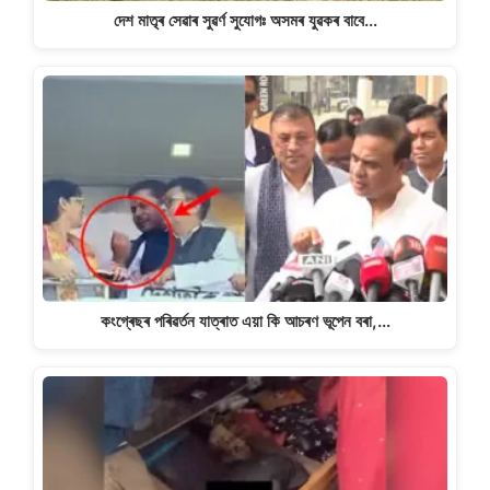
দেশ মাতৃৰ সেৱাৰ সুৱৰ্ণ সুযোগঃ অসমৰ যুৱকৰ বাবে…
কংগ্ৰেছৰ পৰিৱৰ্তন যাত্ৰাত এয়া কি আচৰণ ভূপেন বৰা,…