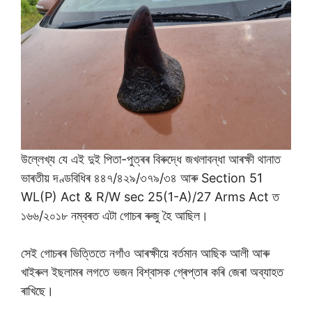
উল্লেখ্য যে এই দুই পিতা-পুত্ৰৰ বিৰুদ্ধে জখলাবন্ধা আৰক্ষী থানাত
ভাৰতীয় দণ্ডবিধিৰ ৪৪৭/৪২৯/৩৭৯/৩৪ আৰু Section 51
WL(P) Act & R/W sec 25(1-A)/27 Arms Act ত
১৬৬/২০১৮ নম্বৰত এটা গোচৰ ৰুজু হৈ আছিল।
সেই গোচৰৰ ভিত্তিতে নগাঁও আৰক্ষীয়ে বৰ্তমান আছিক আলী আৰু
খাইৰুল ইছলামৰ লগতে ভজন বিশ্বাসক গ্ৰেপ্তাৰ কৰি জেৰা অব্যাহত
ৰাখিছে।