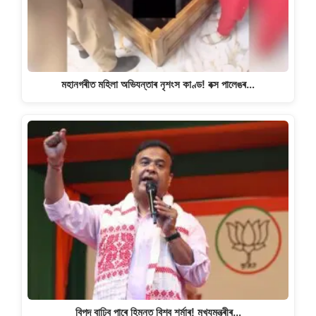
মহানগৰীত মহিলা অভিযন্তাৰ নৃশংস কাণ্ড! বক্স পালেঙৰ…
বিপদ বাঢ়িব পাৰে হিমন্ত বিশ্ব শৰ্মাৰ! মুখ্যমন্ত্ৰীৰ…