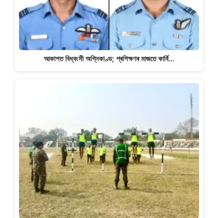
আকাশত বিধ্বংসী অগ্নিকাণ্ড; প্ৰশিক্ষণৰ মাজতে কাৰ্বি…