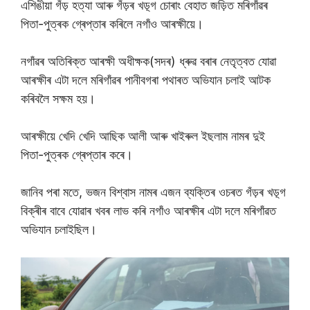
এশিঙীয়া গঁড় হত্যা আৰু গঁড়ৰ খড়্গ চোৰাং বেহাত জড়িত মৰিগাঁৱৰ
পিতা-পুত্ৰক গ্ৰেপ্তাৰ কৰিলে নগাঁও আৰক্ষীয়ে।
নগাঁৱৰ অতিৰিক্ত আৰক্ষী অধীক্ষক(সদৰ) ধ্ৰুৱ বৰাৰ নেতৃত্বত যোৱা
আৰক্ষীৰ এটা দলে মৰিগাঁৱৰ পানীবগৰা পথাৰত অভিযান চলাই আটক
কৰিবলৈ সক্ষম হয়।
আৰক্ষীয়ে খেদি খেদি আছিক আলী আৰু খাইৰুল ইছলাম নামৰ দুই
পিতা-পুত্ৰক গ্ৰেপ্তাৰ কৰে।
জানিব পৰা মতে, ভজন বিশ্বাস নামৰ এজন ব্যক্তিৰ ওচৰত গঁড়ৰ খড়্গ
বিক্ৰীৰ বাবে যোৱাৰ খবৰ লাভ কৰি নগাঁও আৰক্ষীৰ এটা দলে মৰিগাঁৱত
অভিযান চলাইছিল।