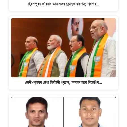
ছিংগাপুৰৰ ক'ৰনাৰ আদালতৰ চূড়ান্ত ৰায়দান; প্ৰাণৰ…
মোদী-শ্বাহৰ মেগা নিৰ্বাচনী প্ৰচাৰ; অসমৰ বাবে বিজেপিৰ…