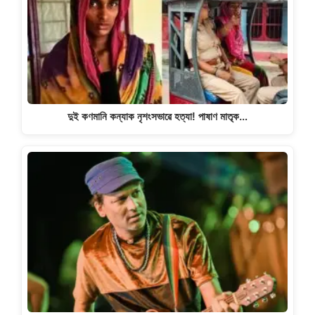
দুই কণমানি কন্যাক নৃশংসভাৱে হত্যা! পাষাণ মাতৃক…