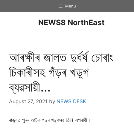
Menu
NEWS8 NorthEast
আৰক্ষীৰ জালত দুৰ্ধৰ্ষ চোৰাং
চিকাৰীসহ গঁড়ৰ খড়্গ
ব্যৱসায়ী…
August 27, 2021
by
NEWS DESK
ৰাজ্যত পুনৰ আটক গড়ৰ খড়্গসহ তিনি অপৰাধী।