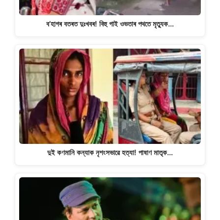
ব’হাগৰ বতৰত দুঃখবৰ! বিহু গাই ওভতাৰ পথতে মৃত্যুক…
দুই কণমানি কন্যাক নৃশংসভাৱে হত্যা! পাষাণ মাতৃক…