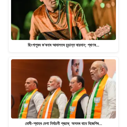
ছিংগাপুৰৰ ক'ৰনাৰ আদালতৰ চূড়ান্ত ৰায়দান; প্ৰাণৰ…
মোদী-শ্বাহৰ মেগা নিৰ্বাচনী প্ৰচাৰ; অসমৰ বাবে বিজেপিৰ…