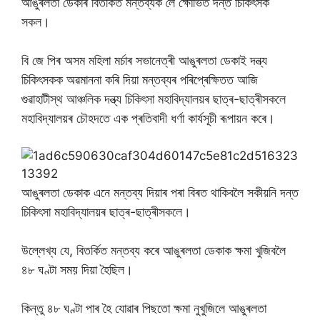
আঙুৰলতা ডেকাৰ বিতৰ্কিত মন্তব্যক লৈ ক্ষোভিত দন্ত চিকিৎসক
সকল।
বি জে পিৰ অসম মহিলা মৰ্চাৰ সভানেত্ৰী আঙুৰলতা ডেকাই দন্ত্য
চিকিৎসকক অৱমাননা কৰি দিয়া মন্তব্যৰ পৰিপ্ৰেক্ষিতত আজি
গুৱাহাটীস্থ আঞ্চলিক দন্ত্য চিকিৎসা মহাবিদ্যালয়ৰ ছাত্ৰ-ছাত্ৰীসকলে
মহাবিদ্যালয়ৰ চৌহদতে এক প্ৰতিবাদী ধৰ্ণা কাৰ্যসূচী ৰূপায়ন কৰে।
আঙুৰলতা ডেকাক এনে মন্তব্য দিয়াৰ পৰা বিৰত থাকিবলৈ সকীয়নি দন্ত
চিকিৎসা মহাবিদ্যালয়ৰ ছাত্ৰ-ছাত্ৰীসকলে।
উল্লেখ্য যে, বিতৰ্কিত মন্তব্য কৰে আঙুৰলতা ডেকাক ক্ষমা খুজিবলৈ
৪৮ ঘণ্টা সময় দিয়া হৈছিল।
কিন্তু ৪৮ ঘণ্টা পাৰ হৈ যোৱাৰ পিছতো ক্ষমা নুখুজিলে আঙুৰলতা