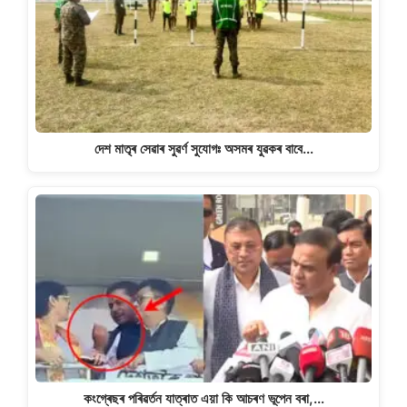
দেশ মাতৃৰ সেৱাৰ সুৱৰ্ণ সুযোগঃ অসমৰ যুৱকৰ বাবে…
কংগ্ৰেছৰ পৰিৱৰ্তন যাত্ৰাত এয়া কি আচৰণ ভূপেন বৰা,…