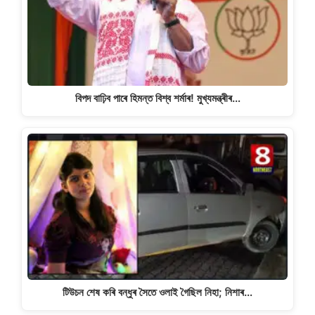
বিপদ বাঢ়িব পাৰে হিমন্ত বিশ্ব শৰ্মাৰ! মুখ্যমন্ত্ৰীৰ…
টিউচন শেষ কৰি বন্ধুৰ সৈতে ওলাই গৈছিল নিহা; নিশাৰ…