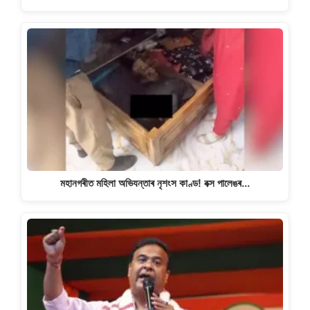
মহানগৰীত মহিলা অভিযন্তাৰ নৃশংস কাণ্ড! বক্স পালেঙৰ…