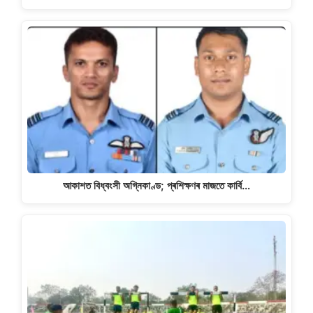
আকাশত বিধ্বংসী অগ্নিকাণ্ড; প্ৰশিক্ষণৰ মাজতে কাৰ্বি…