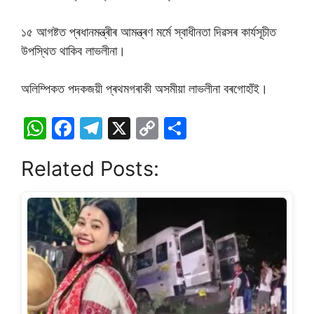
১৫ আগষ্টত প্ৰধানমন্ত্ৰীৰ আমন্ত্ৰণ মৰ্মে স্বাধীনতা দিৱসৰ কাৰ্যসূচীত
উপস্থিত থাকিব লাভলীনা।
অলিম্পিকত পদকজয়ী প্ৰথমগৰাকী অসমীয়া লাভলীনা বৰগোহাঁই।
W
F
T
X
C
S
h
a
el
o
h
Related Posts:
at
c
e
p
ar
s
e
gr
y
e
A
b
a
Li
p
o
m
n
p
o
k
k