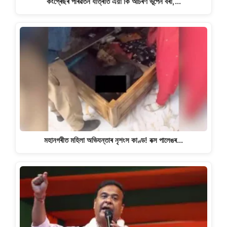
কংগ্ৰেছৰ পৰিৱৰ্তন যাত্ৰাত এয়া কি আচৰণ ভূপেন বৰা,…
মহানগৰীত মহিলা অভিযন্তাৰ নৃশংস কাণ্ড! বক্স পালেঙৰ…