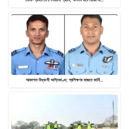
আকাশত বিধ্বংসী অগ্নিকাণ্ড; প্ৰশিক্ষণৰ মাজতে কাৰ্বি…