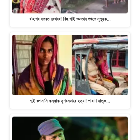
ব’হাগৰ বতৰত দুঃখবৰ! বিহু গাই ওভতাৰ পথতে মৃত্যুক…
দুই কণমানি কন্যাক নৃশংসভাৱে হত্যা! পাষাণ মাতৃক…