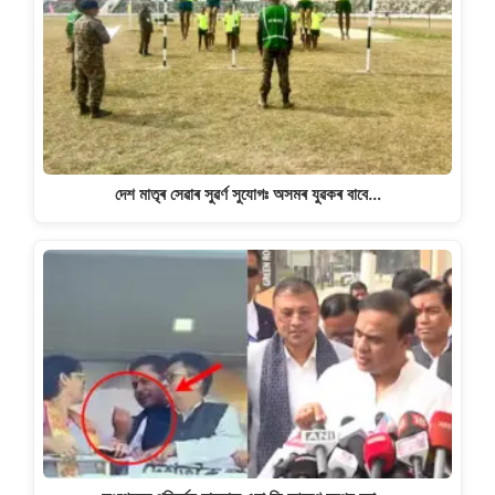
দেশ মাতৃৰ সেৱাৰ সুৱৰ্ণ সুযোগঃ অসমৰ যুৱকৰ বাবে…