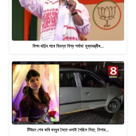
বিপদ বাঢ়িব পাৰে হিমন্ত বিশ্ব শৰ্মাৰ! মুখ্যমন্ত্ৰীৰ…
টিউচন শেষ কৰি বন্ধুৰ সৈতে ওলাই গৈছিল নিহা; নিশাৰ…