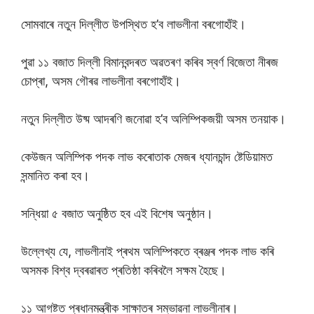
সোমবাৰে নতুন দিল্লীত উপস্থিত হ’ব লাভলীনা বৰগোহাঁই।
পুৱা ১১ বজাত দিল্লী বিমানবন্দৰত অৱতৰণ কৰিব স্বৰ্ণ বিজেতা নীৰজ
চোপ্ৰা, অসম গৌৰৱ লাভলীনা বৰগোহাঁই।
নতুন দিল্লীত উষ্ম আদৰণি জনোৱা হ’ব অলিম্পিকজয়ী অসম তনয়াক।
কেউজন অলিম্পিক পদক লাভ কৰোতাক মেজৰ ধ্যানচান্দ ষ্টেডিয়ামত
সন্মানিত কৰা হব।
সন্ধিয়া ৫ বজাত অনুষ্ঠিত হব এই বিশেষ অনুষ্ঠান।
উল্লেখ্য যে, লাভলীনাই প্ৰথম অলিম্পিকতে ব্ৰঞ্জৰ পদক লাভ কৰি
অসমক বিশ্ব দ্বৰৱাৰত প্ৰতিষ্ঠা কৰিবলৈ সক্ষম হৈছে।
১১ আগষ্টত প্ৰধানমন্ত্ৰীক সাক্ষাতৰ সম্ভাৱনা লাভলীনাৰ।