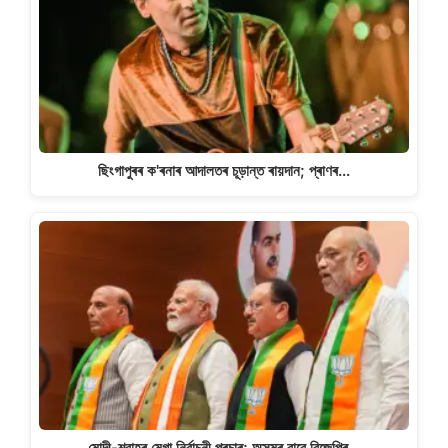
ছিংগাপুৰৰ ক'ৰনাৰ আদালতৰ চূড়ান্ত ৰায়দান; প্ৰাণৰ…
মোদী-শ্বাহৰ মেগা নিৰ্বাচনী প্ৰচাৰ; অসমৰ বাবে বিজেপিৰ…