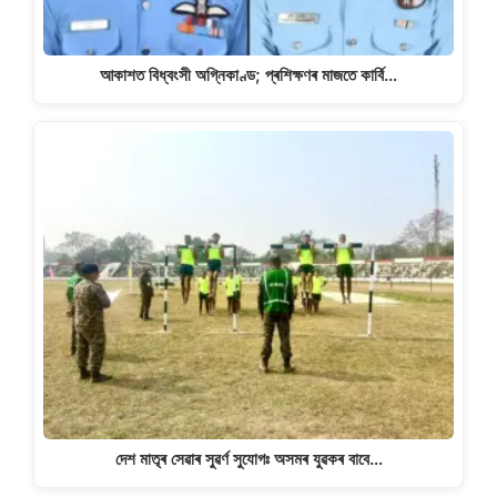
আকাশত বিধ্বংসী অগ্নিকাণ্ড; প্ৰশিক্ষণৰ মাজতে কাৰ্বি…
দেশ মাতৃৰ সেৱাৰ সুৱৰ্ণ সুযোগঃ অসমৰ যুৱকৰ বাবে…