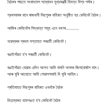
বৈঠকৰ পাছতে সংবাদমেল সম্বোধন মুখ্যমন্ত্ৰী হিমন্ত বিশ্ব শৰ্মাৰ।
প্রথমবাৰৰ বাবে ৰাজধানী দিছপুৰৰ বাহিৰত অনুষ্ঠিত হয় কেবিনেট বৈঠক।
আজিৰ কেবিনেটৰ সিদ্ধান্ত সমূহ এনে ধৰণৰ………..
নৱেম্বৰৰ প্ৰথম সপ্তাহত পৰৱৰ্তী কেবিনেট।
বঙাইগাঁৱত হ’ব পৰৱৰ্তী কেবিনেট।
বঙাইগাঁৱত যোৱাৰ এদিন আগত আমি নামনি অসমৰ জিলাবোৰলৈ যাম।
আৰু ঘূৰি আহোতে আমি গোৱালপাৰাই দি ঘূৰি আহিম।
প্ৰতিমাহত দিছপুৰৰ বাহিৰত এখনকৈ বৈঠক
ডিচেম্বৰত হাফলঙত হ’ব কেবিনেট বৈঠক