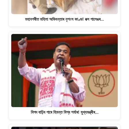
মহানগৰীত মহিলা অভিযন্তাৰ নৃশংস কাণ্ড! বক্স পালেঙৰ…
বিপদ বাঢ়িব পাৰে হিমন্ত বিশ্ব শৰ্মাৰ! মুখ্যমন্ত্ৰীৰ…