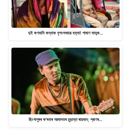
দুই কণমানি কন্যাক নৃশংসভাৱে হত্যা! পাষাণ মাতৃক…
ছিংগাপুৰৰ ক'ৰনাৰ আদালতৰ চূড়ান্ত ৰায়দান; প্ৰাণৰ…