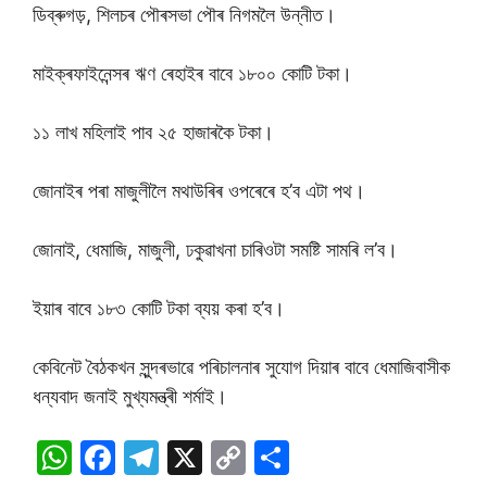
ডিব্ৰুগড়, শিলচৰ পৌৰসভা পৌৰ নিগমলৈ উন্নীত।
মাইক্ৰফাইনেন্সৰ ঋণ ৰেহাইৰ বাবে ১৮০০ কোটি টকা।
১১ লাখ মহিলাই পাব ২৫ হাজাৰকৈ টকা।
জোনাইৰ পৰা মাজুলীলৈ মথাউৰিৰ ওপৰেৰে হ’ব এটা পথ।
জোনাই, ধেমাজি, মাজুলী, ঢকুৱাখনা চাৰিওটা সমষ্টি সামৰি ল’ব।
ইয়াৰ বাবে ১৮৩ কোটি টকা ব্যয় কৰা হ’ব।
কেবিনেট বৈঠকখন সুন্দৰভাৱে পৰিচালনাৰ সুযোগ দিয়াৰ বাবে ধেমাজিবাসীক
ধন্যবাদ জনাই মুখ্যমন্ত্ৰী শৰ্মাই।
W
F
T
X
C
S