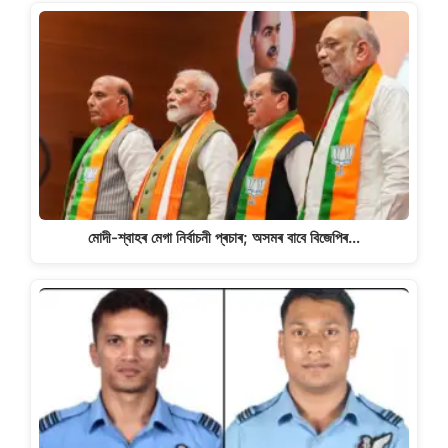
মোদী-শ্বাহৰ মেগা নিৰ্বাচনী প্ৰচাৰ; অসমৰ বাবে বিজেপিৰ…