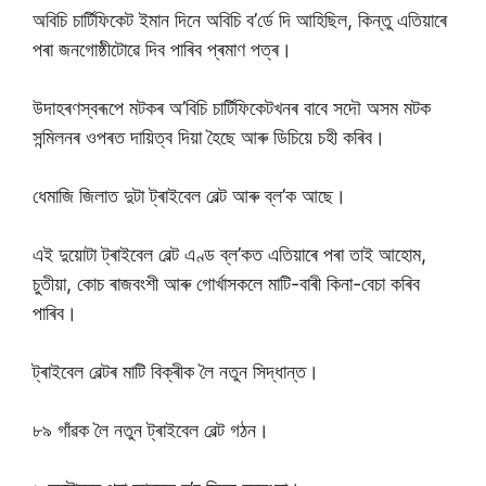
অবিচি চাৰ্টিফিকেট ইমান দিনে অবিচি ব’ৰ্ডে দি আহিছিল, কিন্তু এতিয়াৰে
পৰা জনগোষ্ঠীটোৱে দিব পাৰিব প্ৰমাণ পত্ৰ।
উদাহৰণস্বৰূপে মটকৰ অ’বিচি চাৰ্টিফিকেটখনৰ বাবে সদৌ অসম মটক
সন্মিলনৰ ওপৰত দায়িত্ব দিয়া হৈছে আৰু ডিচিয়ে চহী কৰিব।
ধেমাজি জিলাত দুটা ট্ৰাইবেল বেল্ট আৰু ব্ল’ক আছে।
এই দুয়োটা ট্ৰাইবেল বেল্ট এণ্ড ব্ল’কত এতিয়াৰে পৰা তাই আহোম,
চুতীয়া, কোচ ৰাজবংশী আৰু গোৰ্খাসকলে মাটি-বাৰী কিনা-বেচা কৰিব
পাৰিব।
ট্ৰাইবেল বেল্টৰ মাটি বিক্ৰীক লৈ নতুন সিদ্ধান্ত।
৮৯ গাঁৱক লৈ নতুন ট্ৰাইবেল বেল্ট গঠন।