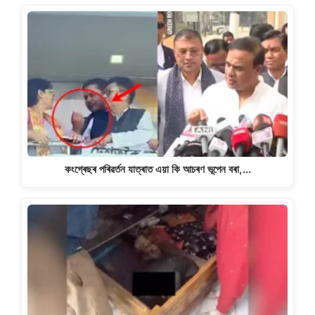
কংগ্ৰেছৰ পৰিৱৰ্তন যাত্ৰাত এয়া কি আচৰণ ভূপেন বৰা,…