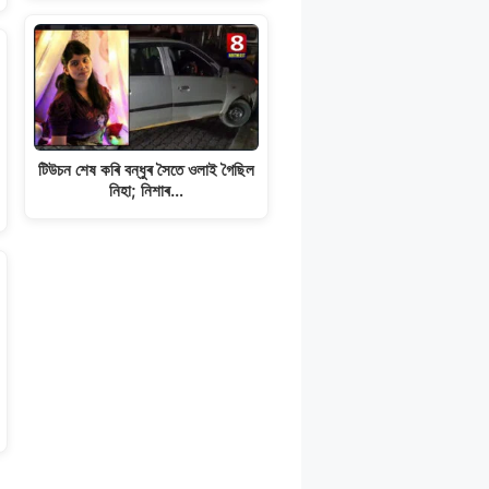
টিউচন শেষ কৰি বন্ধুৰ সৈতে ওলাই গৈছিল
নিহা; নিশাৰ…