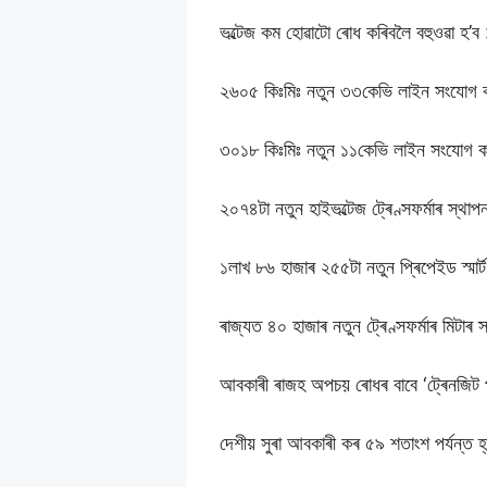
ভল্টেজ কম হোৱাটো ৰোধ কৰিবলৈ বহুওৱা হ’ব 
২৬০৫ কিঃমিঃ নতুন ৩৩কেভি লাইন সংযোগ 
৩০১৮ কিঃমিঃ নতুন ১১কেভি লাইন সংযোগ ক
২০৭৪টা নতুন হাইভল্টেজ ট্ৰেণ্সফৰ্মাৰ স্থা
১লাখ ৮৬ হাজাৰ ২৫৫টা নতুন প্ৰিপেইড স্মাৰ্
ৰাজ্যত ৪০ হাজাৰ নতুন ট্ৰেণ্সফৰ্মাৰ মিটাৰ 
আবকাৰী ৰাজহ অপচয় ৰোধৰ বাবে ‘ট্ৰেনজিট প
দেশীয় সুৰা আবকাৰী কৰ ৫৯ শতাংশ পৰ্যন্ত হ্