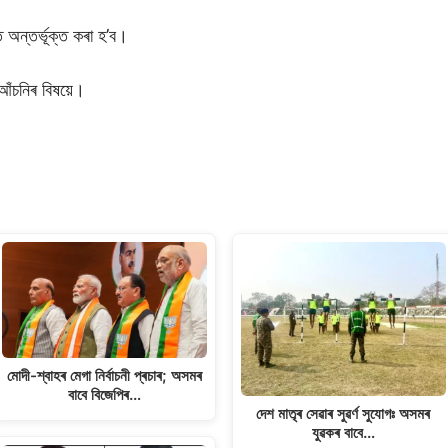
 অন্তৰ্ভূক্ত কৰা হ’ব।
 আঁচনিৰ বিষয়ে।
মোদী-শ্বাহৰ মেগা নিৰ্বাচনী প্ৰচাৰ; অসমৰ
বাবে বিজেপিৰ…
দেশ মাতৃৰ সেৱাৰ সুৱৰ্ণ সুযোগঃ অসমৰ
যুৱকৰ বাবে…