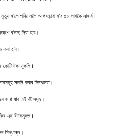
ত্যু হ’লে পৰিয়াললৈ আগবঢ়োৱা হ’ব ৫০ লাখকৈ সাহাৰ্য।
শতাংশ ব’নাছ দিয়া হ’ব।
চ কৰা হ’ব।
৩৪ কোটি টকা মুকলি।
ামসমূহ সলনি কৰাৰ সিদ্ধান্ত।
 জনা যাব এই বঁটাসমূহ।
াকিব এই বঁটাসমূহত।
নৰ সিদ্ধান্ত।