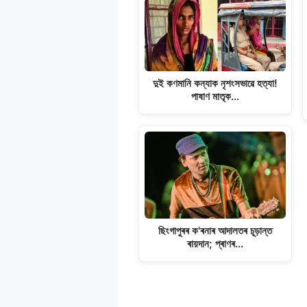
দুই কণমানি কন্যাক নৃশংসভাৱে হত্যা!
পাষাণ মাতৃক…
ছিংগাপুৰৰ ক'ৰনাৰ আদালতৰ চূড়ান্ত
ৰায়দান; প্ৰাণৰ…