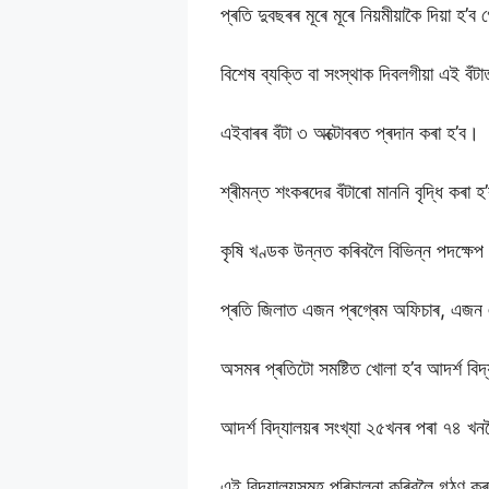
প্ৰতি দুবছৰৰ মূৰে মূৰে নিয়মীয়াকৈ দিয়া হ’ব
বিশেষ ব্যক্তি বা সংস্থাক দিবলগীয়া এই বঁ
এইবাৰৰ বঁটা ৩ অক্টোবৰত প্ৰদান কৰা হ’ব।
শ্ৰীমন্ত শংকৰদেৱ বঁটাৰো মাননি বৃদ্ধি কৰা 
কৃষি খণ্ডক উন্নত কৰিবলৈ বিভিন্ন পদক্ষেপ
প্ৰতি জিলাত এজন প্ৰগ্ৰেম অফিচাৰ, এজন এ
অসমৰ প্ৰতিটো সমষ্টিত খোলা হ’ব আদৰ্শ বি
আদৰ্শ বিদ্যালয়ৰ সংখ্যা ২৫খনৰ পৰা ৭৪ খনল
এই বিদ্যালয়সমূহ পৰিচালনা কৰিবলৈ গঠণ কৰ