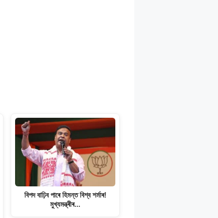
বিপদ বাঢ়িব পাৰে হিমন্ত বিশ্ব শৰ্মাৰ!
মুখ্যমন্ত্ৰীৰ…