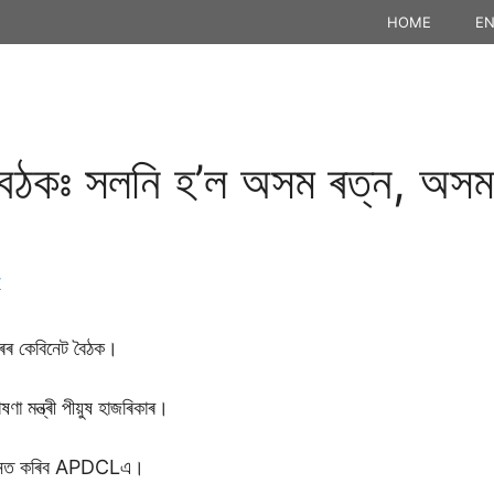
HOME
EN
 বৈঠকঃ সলনি হ’ল অসম ৰত্ন, অস
K
াৰৰ কেবিনেট বৈঠক।
ণা মন্ত্ৰী পীয়ুষ হাজৰিকাৰ।
 উন্নত কৰিব APDCLএ।