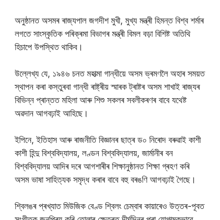
অনুষ্ঠানত অসমৰ ৰাজ্যপাল জগদীশ মুখী, মুখ্য মন্ত্ৰী হিমন্ত বিশ্ব শৰ্মাৰ
লগতে সাংস্কৃতিক পৰিক্ৰমা বিভাগৰ মন্ত্ৰী বিমল বড়া বিশিষ্ট অতিথি
হিচাপে উপস্থিত থাকিব।
উল্লেখ্য যে, ১৯৪৬ চনত মহাত্মা গান্ধীয়ে অসম ভ্ৰমণলৈ অহাৰ সময়ত
স্থাপন কৰা কস্তুৰবা গান্ধী ৰাষ্ট্ৰীয় স্মাৰক ট্ৰাষ্টৰ অসম শাখাই ৰাজ্যৰ
বিভিন্ন প্ৰান্তত মহিলা আৰু শিশু সকলৰ সবলীকৰণৰ বাবে যথেষ্ট
অৱদান আগবঢ়াই আহিছে।
ইপিনে, ইতিহাস আৰু ৰাজনীতি বিজ্ঞানৰ ছাত্ৰ ড০ নিৰোদ বৰুৱাই কাশী
কাশী হিন্দু বিশ্ববিদ্যালয়, লণ্ডন বিশ্ববিদ্যালয়, জাৰ্মানীৰ বন
বিশ্ববিদ্যালয় আদিৰ দৰে আগশাৰীৰ শিক্ষানুষ্ঠানত শিক্ষা গ্ৰহণ কৰি
অসম ভাষা সাহিত্যক সমৃদ্ধ কৰাৰ বাবে বহু বৰঙণি আগবঢ়াই গৈছে।
শ্বিলঙৰ প্ৰখ্যাত মিউজিক বেণ্ড শ্বিলং চেম্বাৰ কায়াৰেও উত্তৰ-পূবত
সংগীতক জনপ্ৰিয় কৰি তোলাৰ ক্ষেত্ৰত দীৰ্ঘদিনৰ পৰা যোগাত্মকভাৱে