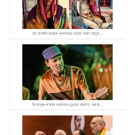
দুই কণমানি কন্যাক নৃশংসভাৱে হত্যা! পাষাণ মাতৃক…
ছিংগাপুৰৰ ক'ৰনাৰ আদালতৰ চূড়ান্ত ৰায়দান; প্ৰাণৰ…