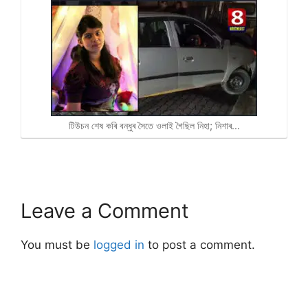
টিউচন শেষ কৰি বন্ধুৰ সৈতে ওলাই গৈছিল নিহা; নিশাৰ…
Leave a Comment
You must be
logged in
to post a comment.