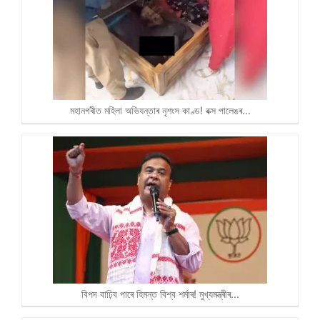
মহানগৰীত মহিলা অভিযন্তাৰ নৃশংস কাণ্ড! বক্স পালেঙৰ…
বিপদ বাঢ়িব পাৰে হিমন্ত বিশ্ব শৰ্মাৰ! মুখ্যমন্ত্ৰীৰ…