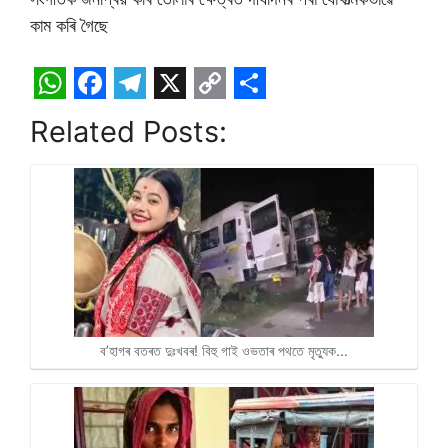
কাম কৰি গৈছে
W
F
T
X
C
S
Related Posts:
h
a
e
o
h
a
c
l
p
a
t
e
e
y
r
s
b
g
L
e
A
o
r
i
p
o
a
n
p
k
m
k
ব’হাগৰ বতৰত দুঃখবৰ! বিহু গাই ওভতাৰ পথতে মৃত্যুক…