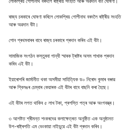
লোকপ্ৰিয় গোপীনাথ বৰদলৈ ৰাষ্ট্ৰীয় সংহতি আৰু অৱদান বঁটা ঘোষণা।
ৰাজ্য চৰকাৰে ঘোষণা কৰিলে লোকপ্ৰিয় গোপীনাথ বৰদলৈ ৰাষ্ট্ৰীয় সংহতি
আৰু অৱদান বঁটা।
পোন প্ৰথমবাৰৰ বাবে ৰাজ্য চৰকাৰে প্ৰদান কৰিব এই বঁটা।
সামাজিক সংগঠন কস্তুৰবা গান্ধী স্মাৰক ট্ৰাষ্টৰ অসম শাখাক প্ৰদান
কৰিব এই বঁটা।
ইয়াৰোপৰি জাৰ্মানীত থকা অসমীয়া সাহিত্যিক ড০ নিৰোদ কুমাৰ বৰুাৱ
আৰু শ্বিলঙৰ চেম্বাৰ কেয়াৰক এই বঁটাৰ বাবে বাছনি কৰা হৈছে।
এই বঁটাৰ লগত থাকিব ৫ লাখ টকা, প্ৰশস্তি পত্ৰ আৰু অংগবস্ত্ৰ।
৩ আগষ্টত শ্ৰীমন্ত শংকৰদেৱ কলাক্ষেত্ৰত অনুষ্ঠিত এক অনুষ্ঠানত
উপ-ৰাষ্ট্ৰপতি এম ভেংকায়া নাইডুৱে এই বঁটা প্ৰদান কৰিব।