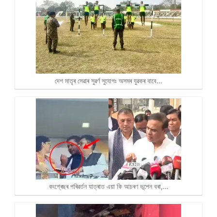
দেশ মাতৃৰ সেৱাৰ সুৱৰ্ণ সুযোগঃ অসমৰ যুৱকৰ বাবে…
কংগ্ৰেছৰ পৰিৱৰ্তন যাত্ৰাত এয়া কি আচৰণ ভূপেন বৰা,…