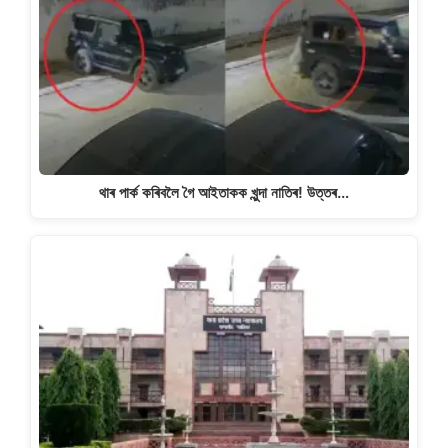
থাৰ পাৰ্ক কৰিবলৈ গৈ আইতাকক খুন্দা নাতিৰ! উত্তৰ…