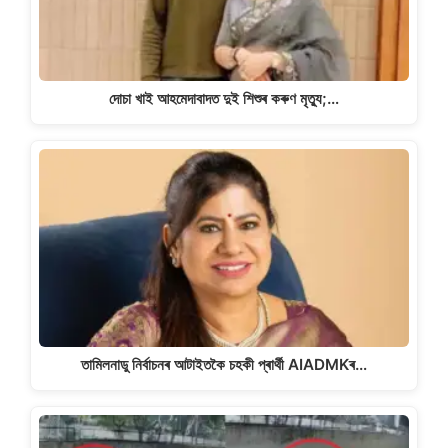
দোচা খাই আহমেদাবাদত দুই শিশুৰ কৰুণ মৃত্যু;…
তামিলনাডু নিৰ্বাচনৰ আটাইতকৈ চহকী প্ৰাৰ্থী AIADMKৰ…