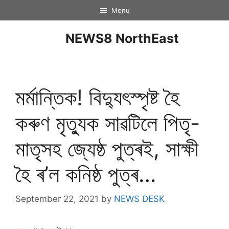
Menu
NEWS8 NorthEast
মৰ্মান্তিক! বিদ্যুৎস্পৃষ্ট হৈ
কৰুণ মৃত্যুক সাৱটিলে পিতৃ-
মাতৃসহ জ্যেষ্ঠ পুত্ৰই, সাক্ষী
হৈ ৰ’ল কনিষ্ঠ পুত্ৰ…
September 22, 2021
by
NEWS DESK