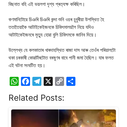
বিছনাত বহি এই ভয়লগা দৃশ্য প্ৰত্যক্ষ কৰিছিল।
কণমানিটোৱে চিঞৰি চিঞৰি কন্দা শুনি ওচৰ চুবুৰীয়া উপস্থিত হৈ
ততাতৈয়াকৈ আটাইকেইজনকে চিকিৎসালয়লৈ নিয়ে যদিও
আটাইকেইজনৰে মৃত্যু হোৱা বুলি চিকিৎসকে জানিব দিয়ে।
উল্লেখ্য যে কলকাতাৰ খাৰদাহস্থিত ৰাজা দাস আৰু তেওঁৰ পৰিয়ালটো
থকা চৰকাৰী কোৱাৰ্টাৰটোত বৰষুণৰ বাবে পানী জমা হৈছিল। যাৰ ফলত
এই ঘটনা সংঘটিত হয়।
W
F
T
X
C
S
h
a
el
o
h
Related Posts:
at
c
e
p
ar
s
e
gr
y
e
A
b
a
Li
p
o
m
n