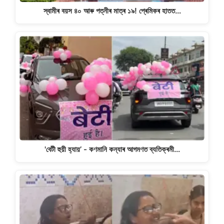
স্বামীৰ বয়স ৪০ আৰু পত্নীৰ মাত্ৰ ১৯! প্ৰেমিকৰ হাতত…
'বেটী হুয়ী হ্যায়’ - কণমানি কন্যাৰ আগমণত ব্যতিক্ৰমী…