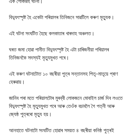
এক শোকাৱহ ঘটনা।
বিদ্যুৎস্পৃষ্ট হৈ একেটা পৰিয়ালৰ তিনিজনে সাৱটিলে কৰুণ মৃত্যুক।
এই ঘটনা সংঘটিত হৈছে কলকাতাৰ খাৰদাহ অঞ্চলত।
ঘৰত জমা হোৱা পানীত বিদ্যুৎস্পৃষ্ট হৈ এটা চাৰিজনীয়া পৰিয়ালৰ
তিনিজনকৈ সদস্যই মৃত্যুমুখত পৰে।
এই কৰুণ ঘটনাটোত ১০ বছৰীয়া পুত্ৰ সন্তানসহ পিতৃ-মাতৃয়ে প্ৰাণ
হেৰুৱায়।
জানিব পৰা মতে পৰিয়ালটোৰ মুৰব্বী লোকজনে মোবাইল চাৰ্জ দিব লওতে
বিদ্যুৎস্পৃষ্ট হৈ মৃত্যুমুখত পৰে আৰু তেওঁক বচাবলৈ গৈ পত্নী আৰু
জ্যেষ্ঠ পুত্ৰৰো মৃত্যু হয়।
আনহাতে ঘটনাটো সংঘটিত হোৱাৰ সময়ত ৪ বছৰীয়া কনিষ্ঠ পুত্ৰই