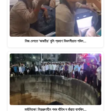
নিজ দেশতে 'ভাৰতীয়’ বুলি প্ৰমাণ দিবলগীয়াত পৰিল…
মৰ্মান্তিক! নিয়ন্ত্ৰণহীন পথৰ দাঁতিৰ দ কুঁৱাত বাগৰিল…