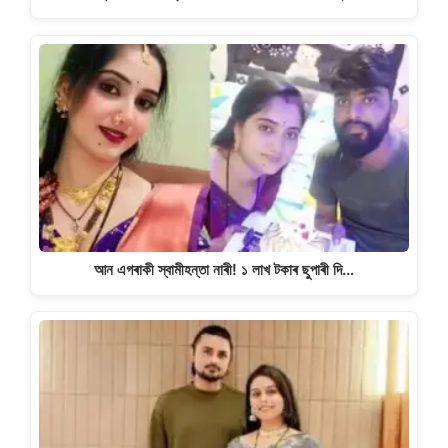
আন এগৰাকী স্বামীহন্তা নাৰী! ১ লাখ টকাৰ ছুপাৰী দি…