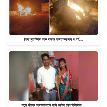
p
o
k
k
মিৰ্জাপুৰত ট্ৰাক আৰু বাহনৰ মাজত ভয়ংকৰ সংঘৰ্ষ;…
নতুন জীৱনৰ আৰম্ভণিতেই নামি আহিল চৰম বিভীষিকা;…