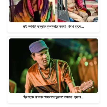
দুই কণমানি কন্যাক নৃশংসভাৱে হত্যা! পাষাণ মাতৃক…
ছিংগাপুৰৰ ক'ৰনাৰ আদালতৰ চূড়ান্ত ৰায়দান; প্ৰাণৰ…