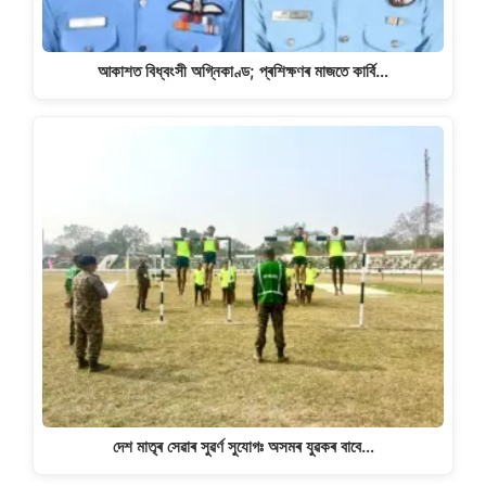
আকাশত বিধ্বংসী অগ্নিকাণ্ড; প্ৰশিক্ষণৰ মাজতে কাৰ্বি…
দেশ মাতৃৰ সেৱাৰ সুৱৰ্ণ সুযোগঃ অসমৰ যুৱকৰ বাবে…