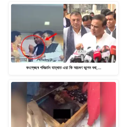
কংগ্ৰেছৰ পৰিৱৰ্তন যাত্ৰাত এয়া কি আচৰণ ভূপেন বৰা,…