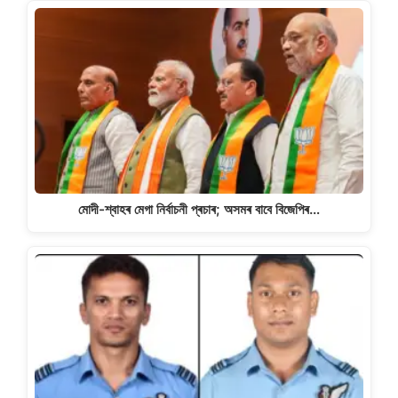
মোদী-শ্বাহৰ মেগা নিৰ্বাচনী প্ৰচাৰ; অসমৰ বাবে বিজেপিৰ…