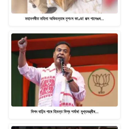
মহানগৰীত মহিলা অভিযন্তাৰ নৃশংস কাণ্ড! বক্স পালেঙৰ…
বিপদ বাঢ়িব পাৰে হিমন্ত বিশ্ব শৰ্মাৰ! মুখ্যমন্ত্ৰীৰ…