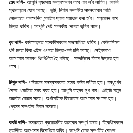
মেষ ৰাশি-
আপুনি ব্যৱসায় সম্প্ৰসাৰণৰ বাবে ধাৰ ল’ব লাগিব। চাকৰি
স্থানান্তৰ যোগ আছে। ভূমি, নিৰ্মাণ সম্পৰ্কীয় সমস্যাবোৰ অতি
সোনকালে পাৰস্পৰিক সন্মতিৰ দ্বাৰা সমাধান কৰা হ’ব। সন্তানৰ বাবে
চিন্তা থাকিব। আপুনি পেট সম্পৰ্কীয় ৰোগত ভুগিব পাৰে।
বৃষ ৰাশি-
কৰ্মক্ষেত্ৰত সহকৰ্মীসকলৰ সহযোগিতা থাকিব। কেইবাদিনো
ধৰি মনত কিবা এটাৰ ওপৰত চিন্তা-চৰ্চা চলি আছে। সেইকাৰণে
আপোনাৰ আচৰণ খিংখিঙীয়া হৈ পৰিছে। সম্পত্তিৰ বিবাদ উদ্ভৱ হ’ব
পাৰে।
মিথুন ৰাশি-
পৰিয়ালৰ সদস্যসকলক সহায় কৰিব লগীয়া হ’ব। বন্ধুবৰ্গৰ
সৈতে ধেমালিত সময় ব্যয় হ’ব। আপুনি বাহনৰ সুখ পাব। এইটো নতুন
ভৱনলৈ যোৱাৰ সময়। অৰ্থনৈতিক বিষয়বোৰ আপোনাৰ সপক্ষে হ’ব।
প্ৰেমৰ সম্পৰ্কত বিবাদ সম্ভৱ।
কৰ্কট ৰাশি-
সময়মতে প্ৰয়োজনীয় কামবোৰ সম্পূৰ্ণ কৰক। বিৰোধীসকলে
মুকলিকৈ আপোনাৰ বিৰোধিতা কৰিব। আপুনি তেজ সম্পৰ্কীয় ৰোগত