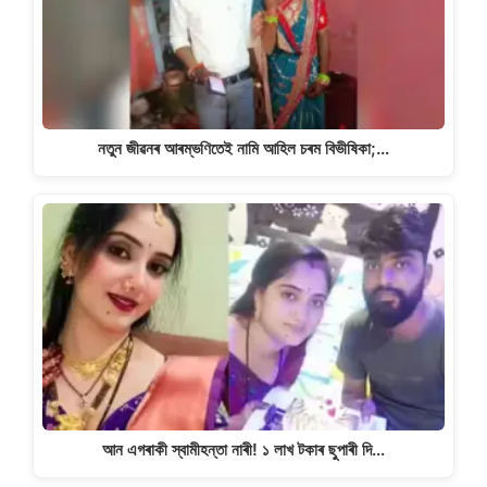
নতুন জীৱনৰ আৰম্ভণিতেই নামি আহিল চৰম বিভীষিকা;…
আন এগৰাকী স্বামীহন্তা নাৰী! ১ লাখ টকাৰ ছুপাৰী দি…