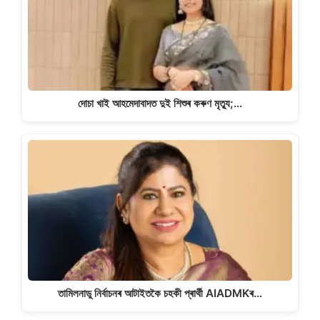
দোচা খাই আহমেদাবাদত দুই শিশুৰ কৰুণ মৃত্যু;…
তামিলনাডু নিৰ্বাচনৰ আটাইতকৈ চহকী প্ৰাৰ্থী AIADMKৰ…