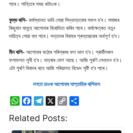
পাৰে। শান্তিৰে সময় কটাওক।
কুম্ভ ৰাশি-
কৰ্মস্থানত ভাবি লোৱা সিদ্ধান্তবোৰ সফল হ’ব। সমাজৰ
কিছুমান মানুহে আপোনাৰ বিৰোধিতা কৰিব পাৰে। কৰ্মক্ষেত্ৰত নতুন
দায়িত্ব পোৱা যাব পাৰে। সন্তানৰ বিবাহৰ প্ৰস্তাৱবোৰ অৰ্থপূৰ্ণ হ’ব।
মীন ৰাশি-
আপোনাৰ কঠোৰ পৰিশ্ৰমৰ ফল ভাল হ’ব। প্ৰাৰ্থীসকল
ফলাফলত সুখী হ’ব। যাত্ৰাৰ যোগ আছে। আজি পুৰণি লেনদেন হ’ব।
এটা পুৰণি বিবাদৰ বাবে আজি পৰিয়ালত বিভেদ সৃষ্টি হ’ব পাৰে।
লগতে চাওক আপােনাৰ সাপ্তাহিক ৰাশিফল
W
F
T
X
C
S
h
a
el
o
h
Related Posts:
at
c
e
p
ar
s
e
gr
y
e