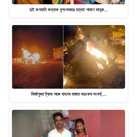
দুই কণমানি কন্যাক নৃশংসভাৱে হত্যা! পাষাণ মাতৃক…
মিৰ্জাপুৰত ট্ৰাক আৰু বাহনৰ মাজত ভয়ংকৰ সংঘৰ্ষ;…