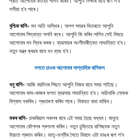
প্ৰতি আপোনাৰ কৰ্তব্য পালন কৰিব। আপুনি শিক্ষাৰ বাবে ঋণ ল’ব
লগীয়া হ’ব পাৰে।
বৃশ্চিক ৰাশি-
মন অতি অস্থিৰ। অলপ সময়ৰ ভিতৰতে আপুনি
আপোনাৰ সিদ্ধান্ত সলনি কৰে। আপুনি কি কৰিব লাগিব সেই বিষয়ে
আপোনাৰ মন স্থিৰ কৰক। ব্যৱসায়ৰ অংশীদাৰীত্বত লাভান্বিত হ’ব।
নতুন যন্ত্ৰ ক্ৰয়ৰ বাবে ধন ব্যয় হ’ব।
লগতে চাওক আপােনাৰ সাপ্তাহিক ৰাশিফল
ধনু ৰাশি-
আজি বহুদিনৰ পিছত আপুনি নিজৰ বাবে সময় পাইছে।
আপোনাৰ কাম-কাজৰ ফলত ব্যৱসায় লাভান্বিত হ’ব। অচিনাকি লোকক
বিশ্বাস নকৰিব। প্ৰতাৰণা কৰিব পাৰে। বিবাহত বাধা থাকিব।
মকৰ ৰাশি-
চাকৰিয়াল সকলৰ বাবে এই সময় হৈছে মধ্যম। মানুহে
আপোনাৰ কৌশলৰ প্ৰশংসা কৰিব। নতুন চুক্তিয়ে বাণিজ্যক নতুন
উচ্চতা প্ৰদান কৰিব। ভাতৃ-ভগ্নীৰ সৈতে বিবাদে এটা ডাঙৰ ৰূপ ল’ব