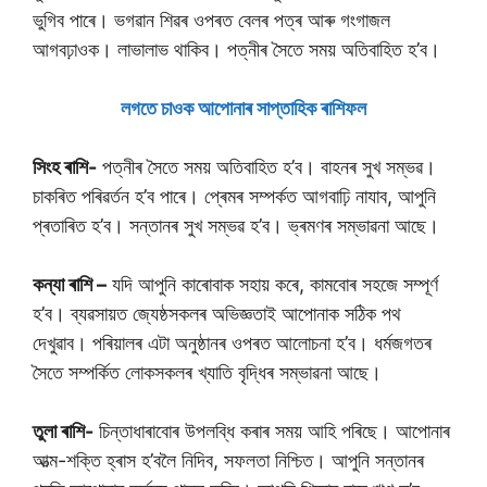
ভুগিব পাৰে। ভগৱান শিৱৰ ওপৰত বেলৰ পত্ৰ আৰু গংগাজল
আগবঢ়াওক। লাভালাভ থাকিব। পত্নীৰ সৈতে সময় অতিবাহিত হ’ব।
লগতে চাওক আপােনাৰ সাপ্তাহিক ৰাশিফল
সিংহ ৰাশি-
পত্নীৰ সৈতে সময় অতিবাহিত হ’ব। বাহনৰ সুখ সম্ভৱ।
চাকৰিত পৰিৱৰ্তন হ’ব পাৰে। প্ৰেমৰ সম্পৰ্কত আগবাঢ়ি নাযাব, আপুনি
প্ৰতাৰিত হ’ব। সন্তানৰ সুখ সম্ভৱ হ’ব। ভ্ৰমণৰ সম্ভাৱনা আছে।
কন্যা ৰাশি –
যদি আপুনি কাৰোবাক সহায় কৰে, কামবোৰ সহজে সম্পূৰ্ণ
হ’ব। ব্যৱসায়ত জ্যেষ্ঠসকলৰ অভিজ্ঞতাই আপোনাক সঠিক পথ
দেখুৱাব। পৰিয়ালৰ এটা অনুষ্ঠানৰ ওপৰত আলোচনা হ’ব। ধৰ্মজগতৰ
সৈতে সম্পৰ্কিত লোকসকলৰ খ্যাতি বৃদ্ধিৰ সম্ভাৱনা আছে।
তুলা ৰাশি-
চিন্তাধাৰাবোৰ উপলব্ধি কৰাৰ সময় আহি পৰিছে। আপোনাৰ
আত্ম-শক্তি হ্ৰাস হ’বলৈ নিদিব, সফলতা নিশ্চিত। আপুনি সন্তানৰ