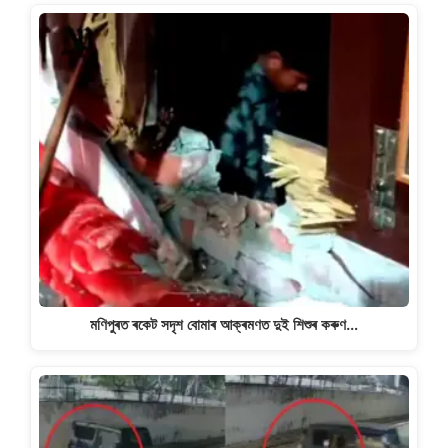
মণিপুৰত ৰকেট সদৃশ বোমাৰ আক্ৰমণত দুই শিশুৰ কৰুণ…