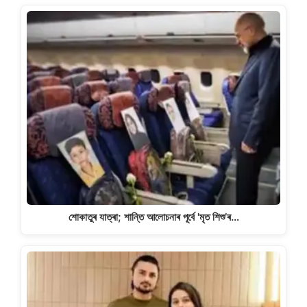
শোকাতুৰ যাত্ৰা; শান্তি আলোচনাৰ পূৰ্বে 'মৃত শিশু’ৰ…