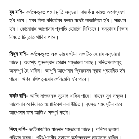
বৃষ ৰাশি-
কৰ্মক্ষেত্ৰত পদোন্নতি সম্ভৱ। ৰাজকীয় কামত অংশগ্ৰহণ
হ’ব পাৰে। ঘৰৰ কিবা পৰিৱৰ্তনৰ ফলত যথেষ্ট লাভান্বিত হ’ব। সাৱধান
হ’ব। কোনোবাই আপোনাৰ প্ৰগতি হোৱাটো নিবিচাৰে। সন্তানৰ শিক্ষাৰ
বিষয়ত চিন্তাত থাকিব পাৰে।
মিথুন ৰাশি-
কৰ্মক্ষেত্ৰত এক ডাঙৰ ঘটনা সংঘটিত হোৱাৰ সম্ভাৱনা
আছে। অৱশ্যে পুনৰুদ্ধাৰ হোৱাৰ সম্ভাৱনা আছে। পৰিকল্পনাসমূহ
অসম্পূৰ্ণ হৈ থাকিব। আপুনি আপোনাৰ প্ৰিয়জনৰ দ্বাৰা প্ৰতাৰিত হ’ব
পাৰে। ঋণৰ নথিপত্ৰবোৰ খেলিমেলি হ’ব পাৰে।
কৰ্কট ৰাশি-
আজি লাভজনক সুযোগ থাকিব পাৰে। বাহনৰ সুখ সম্ভৱ।
আপোনাৰ কেৰিয়াৰত মনোনিবেশ কৰা উচিত। ব্যস্ত সময়সূচীৰ বাবে
আপোনাৰ কাম আজিও সম্পূৰ্ণ নহ’ব।
সিংহ ৰাশি-
দুৰ্ঘটনাজনিত যাত্ৰাৰ সম্ভাৱনা আছে। পাৰিলে ভ্ৰমণ
পৰিহাৰ কৰক। পতি/পত্নীৰ সহায়ত কৰ্মক্ষেত্ৰত লাভালাভ থাকিব।