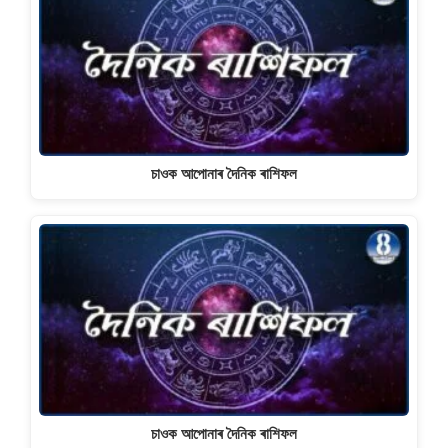
চাওক আপোনাৰ দৈনিক ৰাশিফল
চাওক আপোনাৰ দৈনিক ৰাশিফল