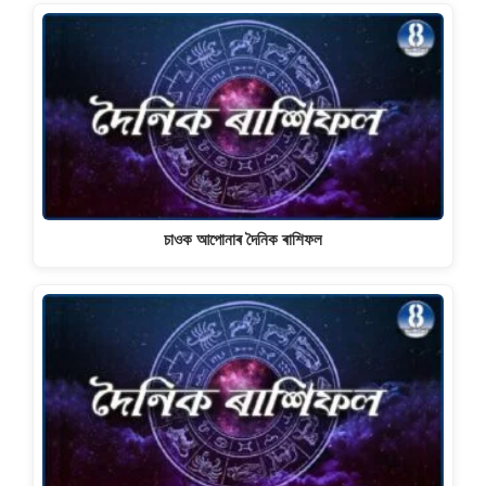
চাওক আপোনাৰ দৈনিক ৰাশিফল