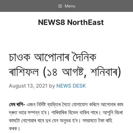
Menu
NEWS8 NorthEast
চাওক আপােনাৰ দৈনিক
ৰাশিফল (১৪ আগষ্ট, শনিবাৰ)
August 13, 2021
by
NEWS DESK
মেষ ৰাশি-
এজন নিৰ্দিষ্ট ব্যক্তিৰ সৈতে যোগাযোগ কৰিলে আপোনাৰ কাম
দ্ৰুত ভাৱে সম্পন্ন হ’ব। পাৰিবাৰিক বিভেদ থাকিব পাৰে। আপুনি বিচৰা
কামটো নোপোৱাৰ বাবে দুখ যেন অনুভৱ হ’ব। সময়মতে টকা ৰাহি
কৰক।