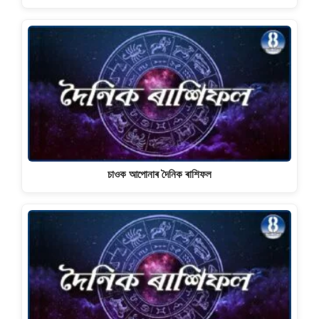
চাওক আপোনাৰ দৈনিক ৰাশিফল