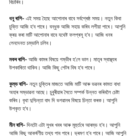
বিচাৰিব।
ধনু ৰাশি-
এই সময় হৈছে আপোনাৰ বাবে সৰ্বশ্ৰেষ্ঠ সময়। নতুন কিবা
চুক্তি আজি হ’ব পাৰে। বন্ধুক আজি সহায় কৰিব লগীয়া পাৰে। আপুনি
ক্ৰয় কৰা মাটি আপোনাৰ বাবে যথেষ্ট ফলপ্ৰসূ হ’ব। আজি ধনৰ
লেনদেনত চম্ভালি চলিব।
মকৰ ৰাশি-
আজি কামৰ বিষয়ে গম্ভীৰ হ’লে ভাল। মাতৃৰ স্বাস্থ্যৰ
উপকাৰিতা থাকিব। আজি কিছু পেটৰ বিষ হ’ব পাৰে।
কুম্ভ ৰাশি-
নতুন চুক্তিৰ মাজতে আজি মাটি আৰু ভৱনৰ কামত বাধা
অহাৰ সম্ভাৱনা আছে। চুবুৰীয়াৰ সৈতে সম্পৰ্ক উন্নত কৰিবলৈ চেষ্টা
কৰিব। বৃথা দুশ্চিন্তা বাদ দি ভগৱানৰ বিষয়ে চিন্তা কৰক। আপুনি
উপকৃত হ’ব।
মীন ৰাশি-
দিনটো এটা সুখৰ খবৰ আৰু মূহুৰ্তৰে আৰম্ভ হ’ব। আপুনি
আজি কিছু আকৰ্ষণীয় তথ্য পাব পাৰে। ভ্ৰমণ হ’ব পাৰে। আজি আপুনি