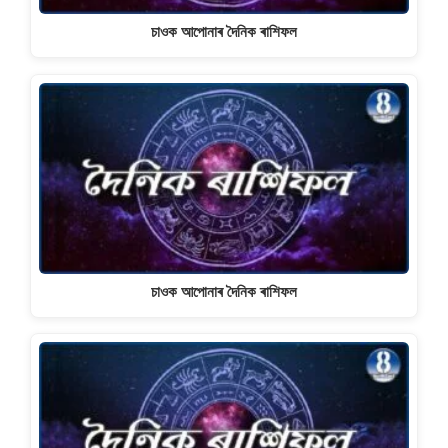
চাওক আপোনাৰ দৈনিক ৰাশিফল
চাওক আপোনাৰ দৈনিক ৰাশিফল