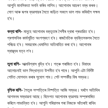
আপুনি মানসিকতা সলনি কৰিব লাগিব। আপোনাৰ আচৰণ নম্ৰ কৰক।
সোণ আৰু ৰূপৰ ব্যৱসায়ৰ সৈতে জড়িত সকলে ভাল লাভ কৰিবলৈ সক্ষম
হ’ব।
কন্যা ৰাশি-
মানুহে আপোনাৰ বক্তৃতাৰ শৈলীৰ দ্বাৰা প্ৰভাৱিত হ’ব।
প্ৰশাসনিক কাৰ্যসূচীত অংশগ্ৰহণ হ’ব। ৰাজনৈতিক ব্যক্তিসকলৰ সৈতে
পৰিচয় হ’ব। সময়বোৰ ধেমালিত অতিবাহিত কৰা হ’ব। আপোনাৰ
স্বাস্থ্যৰ যত্ন ল’ব।
তুলা ৰাশি-
আত্মবিশ্বাস বৃদ্ধি হ’ব। শত্ৰু পৰাজিত হ’ব। বিবাহৰ
আলোচনাই ভাল সিদ্ধান্তত উপনীত হ’ব পাৰে। আপুনি এটা নিৰ্দিষ্ট
গোটত যোগদান কৰাৰ সুযোগ পাব। পেট সম্পৰ্কীয় বিষ সম্ভৱ।
বৃশ্চিক ৰাশি-
পৈতৃক সম্পত্তিৰ নিষ্পত্তি আজি সম্ভৱ। ঘৰলৈ অতিথিৰ
আগমনৰ সম্ভাৱনা আছে। বিদেশত আপোনাৰ ব্যৱসায় সম্প্ৰসাৰিত
কৰিলে লাভান্বিত হ’ব। আপুনি পৰিয়ালৰ পৰা নিজকে আঁতৰাই ৰাখিব