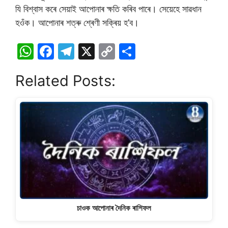
যি বিশ্বাস কৰে সেয়াই আপোনাৰ ক্ষতি কৰিব পাৰে। সেয়েহে সাৱধান
হওঁক। আপোনাৰ শত্ৰু শ্ৰেণী সক্ৰিয় হ’ব।
W
F
T
X
C
S
h
a
el
o
h
Related Posts:
at
c
e
p
ar
s
e
gr
y
e
A
b
a
Li
p
o
m
n
p
o
k
k
চাওক আপোনাৰ দৈনিক ৰাশিফল