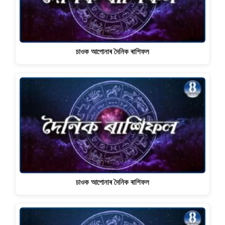
চাওক আপোনাৰ দৈনিক ৰাশিফল
চাওক আপোনাৰ দৈনিক ৰাশিফল