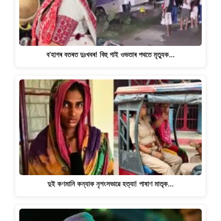
k
ব’হাগৰ বতৰত দুঃখবৰ! বিহু গাই ওভতাৰ পথতে মৃত্যুক…
দুই কণমানি কন্যাক নৃশংসভাৱে হত্যা! পাষাণ মাতৃক…