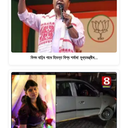
বিপদ বাঢ়িব পাৰে হিমন্ত বিশ্ব শৰ্মাৰ! মুখ্যমন্ত্ৰীৰ…