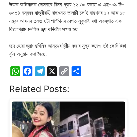
উক্ত অভিযানত সোমবাৰে দিনৰ প্রায় ১২.৩০ বজাত এ এছ–০৯ চি–
৬০৫৪ নম্বৰৰ যাত্রীবাহী বাছখনত তালাচী চলাই বাছখনৰ ১৭ আৰু ১৮
নম্বৰ আসনৰ তলত দুটা পলিথিনৰ বেগত লুকুৱাই ৰখা অৱস্থাত এক
কিলোগ্রাম মৰফিন জব্দ কৰিবলৈ সক্ষম হয়৷
জব্দ হোৱা ড্রাগছখিনিৰ আন্তঃৰাষ্ট্রীয় বজাৰ মূল্য কমেও দুই কোটি টকা
বুলি অনুমান কৰা হৈছে৷
W
F
T
X
C
S
h
a
el
o
h
Related Posts:
at
c
e
p
ar
s
e
gr
y
e
A
b
a
Li
p
o
m
n
p
o
k