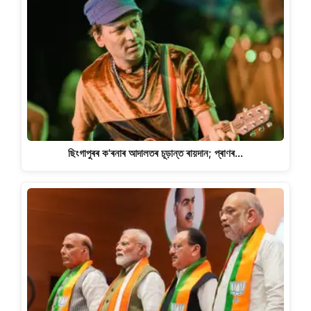
ছিংগাপুৰৰ ক'ৰনাৰ আদালতৰ চূড়ান্ত ৰায়দান; প্ৰাণৰ…