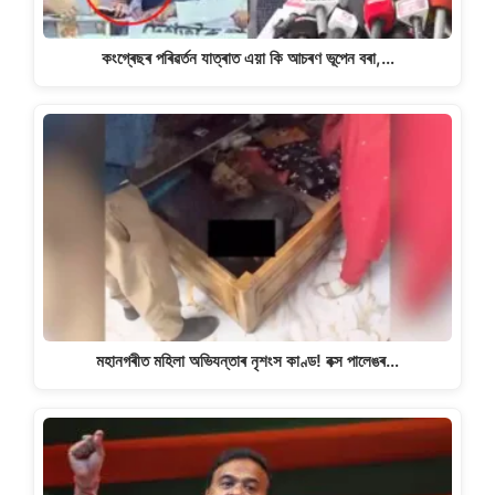
কংগ্ৰেছৰ পৰিৱৰ্তন যাত্ৰাত এয়া কি আচৰণ ভূপেন বৰা,…
মহানগৰীত মহিলা অভিযন্তাৰ নৃশংস কাণ্ড! বক্স পালেঙৰ…