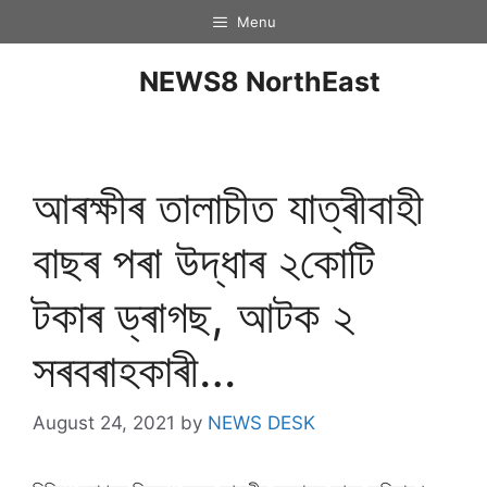
Menu
NEWS8 NorthEast
আৰক্ষীৰ তালাচীত যাত্ৰীবাহী
বাছৰ পৰা উদ্ধাৰ ২কোটি
টকাৰ ড্ৰাগছ, আটক ২
সৰবৰাহকাৰী…
August 24, 2021
by
NEWS DESK