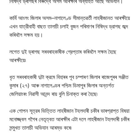
নিষিদ্ধ ড্ৰাগছৰ বিৰুদ্ধে অসম আৰক্ষীৰ অব্যাহত আছে অভিযান।
কার্বি আংলং জিলাৰ অসম–নাগালেণ্ড সীমান্তৱর্তী লাহৰীজানত আৰক্ষীয়ে
এখন যাত্রীবাহী বাছত তালাচী চলাই বুজন পৰিমাণৰ নিষিদ্ধ ড্রাগছ জব্দ
কৰিবলৈ সক্ষম হয়।
লগেত দুই ড্ৰাগছ সৰবৰাহকাৰীক গ্রেপ্তাৰ কৰিবলৈ সক্ষম হৈছে
আৰক্ষীয়ে৷
ধৃত সৰবৰাহকাৰী দুটা ক্রমে বিহাৰৰ পূব চম্পাৰণ জিলাৰ ৰাজেপুৰৰ সঞ্জীত
কুমাৰ (২৭) আৰু নাগালেণ্ডৰ পশ্চিম ডিমাপুৰ জিলাৰ অন্তর্গত
জেলিয়াংৰং নিৱাসী আনন্দ ৰায় বুলি চিনাক্ত কৰা হৈছে৷
এক গোপন সূত্রৰ ভিত্তিত লাহৰীজান টহলদাৰী চকীৰ ভাৰপ্রাপ্ত বিষয়া
মনোজ্জ্বল গগৈৰ নেতৃত্বত আৰক্ষীৰ এটা দলে লাহৰীজান টহলদাৰী চকীৰ
সন্মুখত তালাচী অভিযান আৰম্ভ কৰে৷