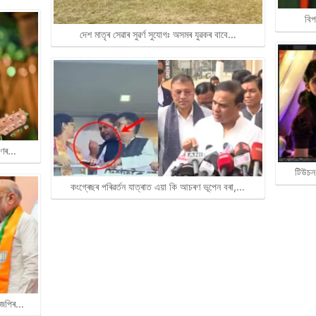
বিপ
দেশ মাতৃৰ সেৱাৰ সুৱৰ্ণ সুযোগঃ অসমৰ যুৱকৰ বাবে…
ৰাণৰ…
টিউচন
কংগ্ৰেছৰ পৰিৱৰ্তন যাত্ৰাত এয়া কি আচৰণ ভূপেন বৰা,…
বিজেপিৰ…