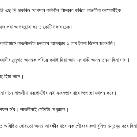
ষীৰ ডি এছ পি চাকৰিত যোগদান কৰিবলৈ নিমন্ত্ৰণ কৰিলে লাভলীনা বৰগোহাঁইক।
তৰফৰ পৰা আগবঢ়োৱা হয় ১ কোটি টকাৰ চেক।
 প্ৰতিমাহে লাভলীনালৈ চৰকাৰে আগবঢ়াব ১ লাখ টকৰা বিশেষ জলপানি।
বিশ্ববাসীৰ সন্মুখত অসমক পৰিচয় কৰাই দিয়া আন এগৰাকী অসম তনয়া হিমা দাস।
ে হিমা দাসে।
 হিমা দাসে লাভলীনা বৰগোহাঁইৰ এই সফলতাৰ বাবে শুভেচ্ছা জ্ঞাপন কৰে।
ে সফল হ’ব। লাভলীনাই সেইটো দেখুৱালে।
ধিষ্ঠিত হোৱাতো অসম আৰক্ষীৰ বাবে এক গৌৰৱৰ কথা বুলিও মন্তব্য কৰে হিম