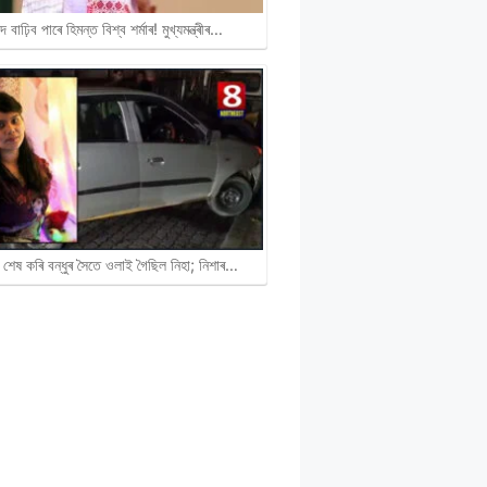
দ বাঢ়িব পাৰে হিমন্ত বিশ্ব শৰ্মাৰ! মুখ্যমন্ত্ৰীৰ…
 শেষ কৰি বন্ধুৰ সৈতে ওলাই গৈছিল নিহা; নিশাৰ…