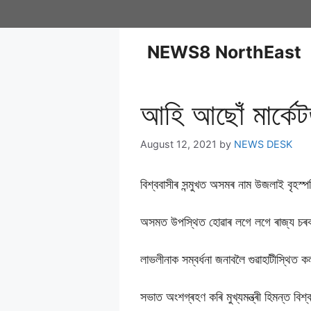
NEWS8 NorthEast
আহি আছোঁ মাৰ্কে
August 12, 2021
by
NEWS DESK
বিশ্ববাসীৰ সন্মুখত অসমৰ নাম উজলাই বৃহস্
অসমত উপস্থিত হোৱাৰ লগে লগে ৰাজ্য চৰ
লাভলীনাক সম্বৰ্ধনা জনাবলৈ গুৱাহাটীস্থিত 
সভাত অংশগ্ৰহণ কৰি মুখ্যমন্ত্ৰী হিমন্ত বিশ্