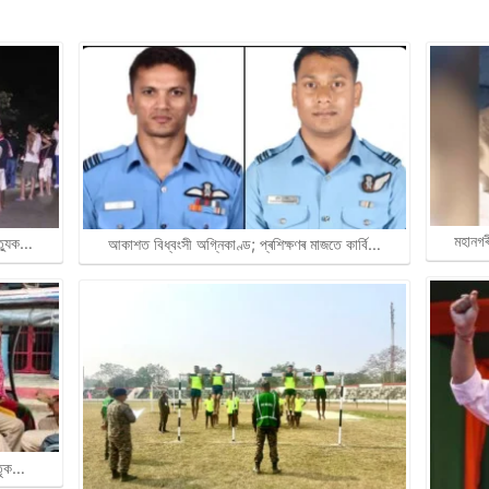
মহানগৰ
ত্যুক…
আকাশত বিধ্বংসী অগ্নিকাণ্ড; প্ৰশিক্ষণৰ মাজতে কাৰ্বি…
াতৃক…