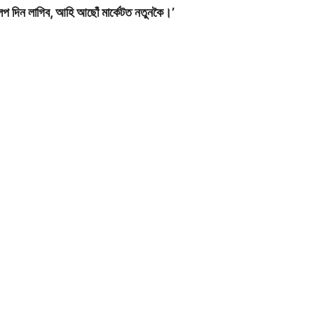
প দিন লাগিব, আহি আছোঁ মাৰ্কেটত নতুনকৈ।’