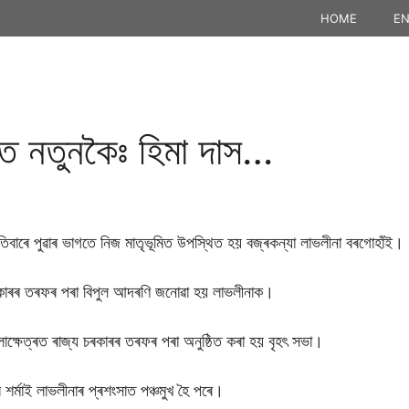
HOME
EN
টত নতুনকৈঃ হিমা দাস…
পতিবাৰে পুৱাৰ ভাগতে নিজ মাতৃভূমিত উপস্থিত হয় বজ্ৰকন্যা লাভলীনা বৰগোহাঁই।
কাৰৰ তৰফৰ পৰা বিপুল আদৰণি জনোৱা হয় লাভলীনাক।
কলাক্ষেত্ৰত ৰাজ্য চৰকাৰৰ তৰফৰ পৰা অনুষ্ঠিত কৰা হয় বৃহৎ সভা।
ব শৰ্মাই লাভলীনাৰ প্ৰশংসাত পঞ্চমুখ হৈ পৰে।