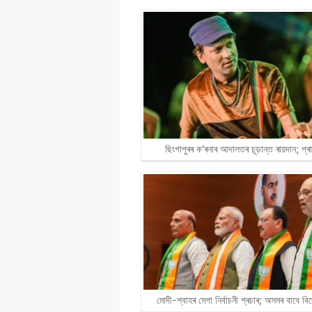
ছিংগাপুৰৰ ক'ৰনাৰ আদালতৰ চূড়ান্ত ৰায়দান; প্
মোদী-শ্বাহৰ মেগা নিৰ্বাচনী প্ৰচাৰ; অসমৰ বাবে 