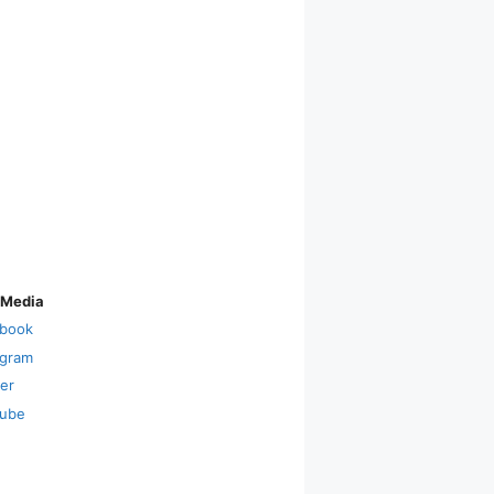
 Media
book
agram
ter
ube