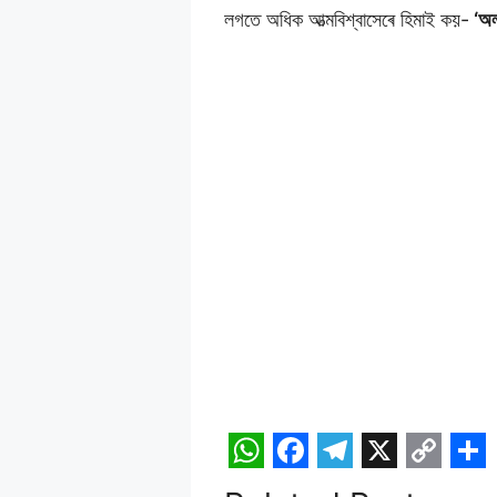
লগতে অধিক আত্মবিশ্বাসেৰে হিমাই কয়-
‘অল
W
F
T
X
C
S