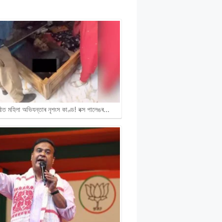
ীত মহিলা অভিযন্তাৰ নৃশংস কাণ্ড! বক্স পালেঙৰ…