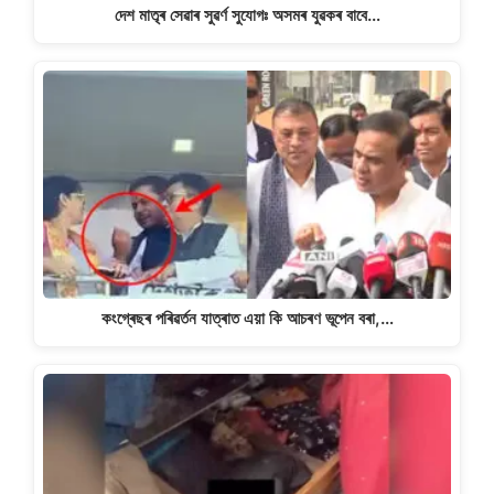
দেশ মাতৃৰ সেৱাৰ সুৱৰ্ণ সুযোগঃ অসমৰ যুৱকৰ বাবে…
কংগ্ৰেছৰ পৰিৱৰ্তন যাত্ৰাত এয়া কি আচৰণ ভূপেন বৰা,…