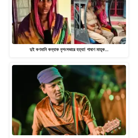
দুই কণমানি কন্যাক নৃশংসভাৱে হত্যা! পাষাণ মাতৃক…