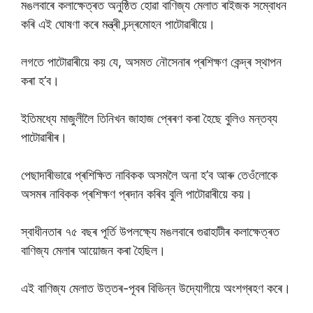
মঙলবাৰে কলাক্ষেত্ৰত অনুষ্ঠিত হোৱা বাণিজ্য মেলাত ৰাইজক সম্বোধন
কৰি এই ঘোষণা কৰে মন্ত্ৰী চন্দ্ৰমোহন পাটোৱাৰীয়ে।
লগতে পাটোৱাৰীয়ে কয় যে, অসমত নৌসেনাৰ প্ৰশিক্ষণ কেন্দ্ৰ স্থাপন
কৰা হ’ব।
ইতিমধ্যে মাজুলীলৈ তিনিখন জাহাজ প্ৰেৰণ কৰা হৈছে বুলিও মন্তব্য
পাটোৱাৰীৰ।
পেছাদাৰীভাৱে প্ৰশিক্ষিত নাবিকক অসমলৈ অনা হ’ব আৰু তেওঁলোকে
অসমৰ নাবিকক প্ৰশিক্ষণ প্ৰদান কৰিব বুলি পাটোৱাৰীয়ে কয়।
স্বাধীনতাৰ ৭৫ বছৰ পূৰ্তি উপলক্ষ্যে মঙলবাৰে গুৱাহাটীৰ কলাক্ষেত্ৰত
বাণিজ্য মেলাৰ আয়োজন কৰা হৈছিল।
এই বাণিজ্য মেলাত উত্তৰ-পূবৰ বিভিন্ন উদ্যোগীয়ে অংশগ্ৰহণ কৰে।