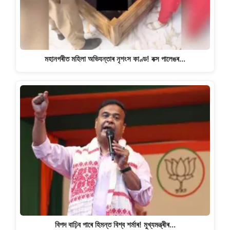
মহানগৰীত মহিলা অভিযন্তাৰ নৃশংস কাণ্ড! বক্স পালেঙৰ…
বিপদ বাঢ়িব পাৰে হিমন্ত বিশ্ব শৰ্মাৰ! মুখ্যমন্ত্ৰীৰ…