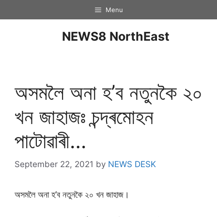
Menu
NEWS8 NorthEast
অসমলৈ অনা হ’ব নতুনকৈ ২০
খন জাহাজঃ চন্দ্ৰমোহন
পাটোৱাৰী…
September 22, 2021
by
NEWS DESK
অসমলৈ অনা হ’ব নতুনকৈ ২০ খন জাহাজ।