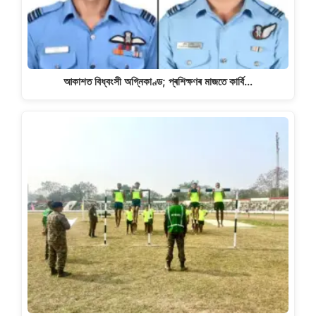
আকাশত বিধ্বংসী অগ্নিকাণ্ড; প্ৰশিক্ষণৰ মাজতে কাৰ্বি…