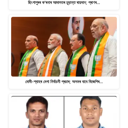
ছিংগাপুৰৰ ক'ৰনাৰ আদালতৰ চূড়ান্ত ৰায়দান; প্ৰাণৰ…
মোদী-শ্বাহৰ মেগা নিৰ্বাচনী প্ৰচাৰ; অসমৰ বাবে বিজেপিৰ…