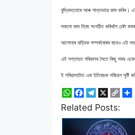
বুদ্ধিমত্তাৰে আৰু শান্তভাৱে কাম কৰিব। এ
সকলো কাম নিজে সংগঠিত কৰিবলৈ চেষ্টা ক
আপোনাৰ বাহ্যিক সম্পৰ্কবোৰৰ বাবেও এই সম
এই সপ্তাহত পৰিয়ালৰ সৈতে কিছু সময় একে
ই পৰিয়ালটোত এক ইতিবাচক পৰিৱেশ সৃষ্টি কৰ
W
F
T
X
C
S
Related Posts:
h
a
e
o
h
a
c
l
p
a
t
e
e
y
r