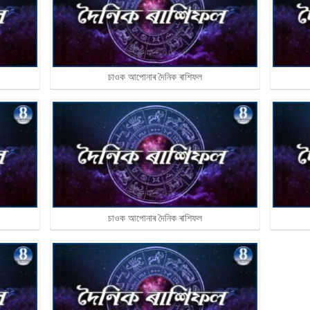
চাওক আপোনাৰ দৈনিক ৰাশিফল
চাওক আপোনাৰ দৈনিক ৰাশিফল