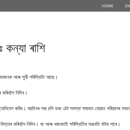
HOME
EN
 কন্যা ৰাশি
ভজনক আৰু সুখী পৰিস্থিতি আছে।
 কৰিবলৈ নিদিব।
নিবেশ কৰিব। বহুদিনৰ পৰা চলি থকা এটা সমস্যা সমাধান হোৱাত পৰিয়ালৰ সক
স্তাৰ কৰিবলৈ নিদিব। খং আৰু খৰখেদাই পৰিস্থিতিৰ অৱনতি ঘটাব পাৰে।