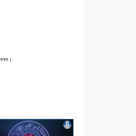
হণ কৰক।