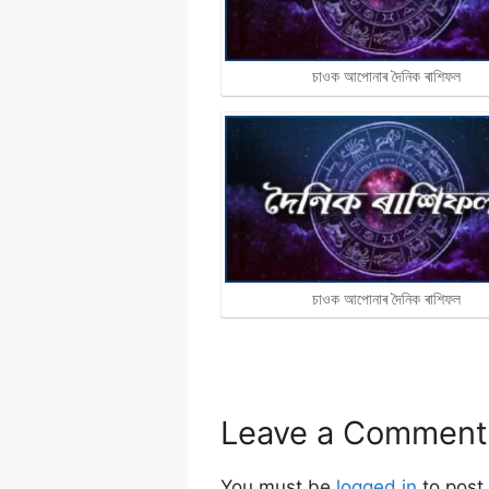
চাওক আপোনাৰ দৈনিক ৰাশিফল
চাওক আপোনাৰ দৈনিক ৰাশিফল
Leave a Comment
You must be
logged in
to post