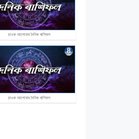
চাওক আপোনাৰ দৈনিক ৰাশিফল
চাওক আপোনাৰ দৈনিক ৰাশিফল