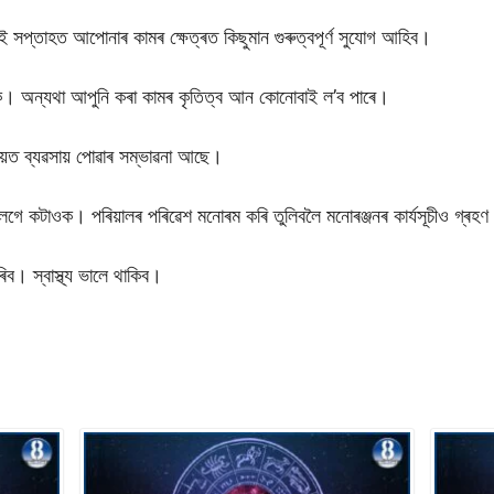
ই সপ্তাহত আপোনাৰ কামৰ ক্ষেত্ৰত কিছুমান গুৰুত্বপূৰ্ণ সুযোগ আহিব।
ৰক। অন্যথা আপুনি কৰা কামৰ কৃতিত্ব আন কোনোবাই ল’ব পাৰে।
য়ত ব্যৱসায় পোৱাৰ সম্ভাৱনা আছে।
লগে কটাওক। পৰিয়ালৰ পৰিৱেশ মনোৰম কৰি তুলিবলৈ মনোৰঞ্জনৰ কাৰ্যসূচীও গ্ৰ
িব। স্বাস্থ্য ভালে থাকিব।