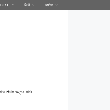
GLISH
हिन्दी
অসমীয়া
লোৱে শিথিল অনুভৱ কৰিব।