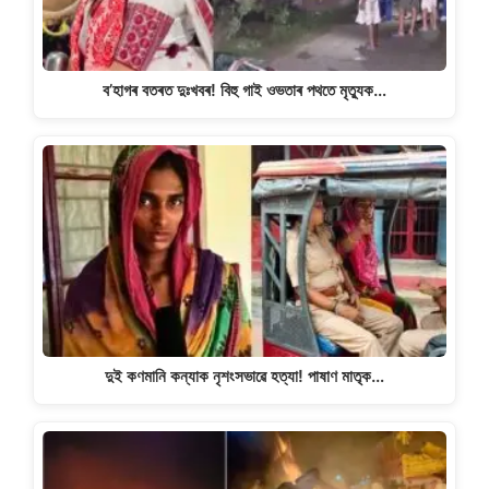
ব’হাগৰ বতৰত দুঃখবৰ! বিহু গাই ওভতাৰ পথতে মৃত্যুক…
দুই কণমানি কন্যাক নৃশংসভাৱে হত্যা! পাষাণ মাতৃক…