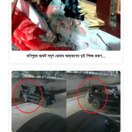
মণিপুৰত ৰকেট সদৃশ বোমাৰ আক্ৰমণত দুই শিশুৰ কৰুণ…