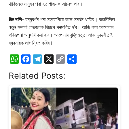
থাকিলেও মানুহৰ পৰা হতাশাজনক আচৰণ পাব।
মীন ৰাশি-
বন্ধুবৰ্গৰ পৰা সহযোগিতা আৰু সমৰ্থন থাকিব। ৰাজনীতিত
নতুন সম্পৰ্ক লাভজনক হিচাপে প্ৰমাণিত হ’ব। আজি কাম আপোনাৰ
পৰিকল্পনা অনুসৰি কৰা হ’ব। আপোনাৰ বুদ্ধিমত্তা আৰু দূৰদৰ্শীতাই
ব্যৱসায়ক লাভান্বিত কৰিব।
W
F
T
X
C
S
h
a
el
o
h
Related Posts:
at
c
e
p
ar
s
e
gr
y
e
A
b
a
Li
p
o
m
n
p
o
k
k