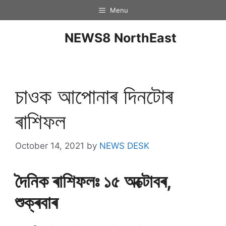
Menu
NEWS8 NorthEast
চাওক আপোনাৰ দিনটােৰ
ৰাশিফল
October 14, 2021
by
NEWS DESK
দৈনিক ৰাশিফলঃ ১৫ অক্টােবৰ,
শুক্ৰবাৰ