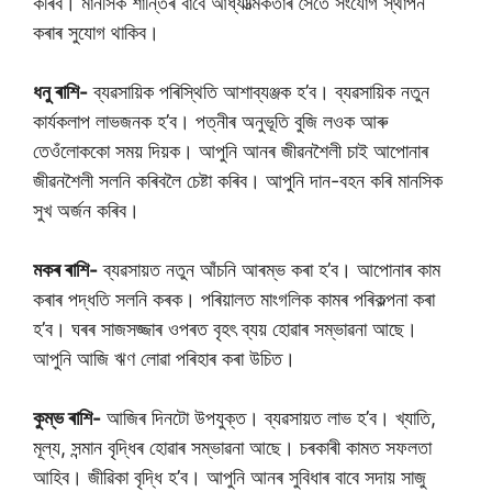
কৰিব। মানসিক শান্তিৰ বাবে আধ্যাত্মিকতাৰ সৈতে সংযোগ স্থাপন
কৰাৰ সুযোগ থাকিব।
ধনু ৰাশি-
ব্যৱসায়িক পৰিস্থিতি আশাব্যঞ্জক হ’ব। ব্যৱসায়িক নতুন
কাৰ্যকলাপ লাভজনক হ’ব। পত্নীৰ অনুভূতি বুজি লওক আৰু
তেওঁলোককো সময় দিয়ক। আপুনি আনৰ জীৱনশৈলী চাই আপোনাৰ
জীৱনশৈলী সলনি কৰিবলৈ চেষ্টা কৰিব। আপুনি দান-বহন কৰি মানসিক
সুখ অৰ্জন কৰিব।
মকৰ ৰাশি-
ব্যৱসায়ত নতুন আঁচনি আৰম্ভ কৰা হ’ব। আপোনাৰ কাম
কৰাৰ পদ্ধতি সলনি কৰক। পৰিয়ালত মাংগলিক কামৰ পৰিকল্পনা কৰা
হ’ব। ঘৰৰ সাজসজ্জাৰ ওপৰত বৃহৎ ব্যয় হোৱাৰ সম্ভাৱনা আছে।
আপুনি আজি ঋণ লোৱা পৰিহাৰ কৰা উচিত।
কুম্ভ ৰাশি-
আজিৰ দিনটো উপযুক্ত। ব্যৱসায়ত লাভ হ’ব। খ্যাতি,
মূল্য, সন্মান বৃদ্ধিৰ হোৱাৰ সম্ভাৱনা আছে। চৰকাৰী কামত সফলতা
আহিব। জীৱিকা বৃদ্ধি হ’ব। আপুনি আনৰ সুবিধাৰ বাবে সদায় সাজু