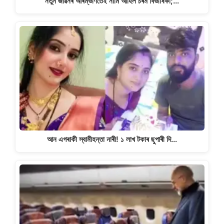
নতুন জীৱনৰ আৰম্ভণিতেই নামি আহিল চৰম বিভীষিকা;…
আন এগৰাকী স্বামীহন্তা নাৰী! ১ লাখ টকাৰ ছুপাৰী দি…