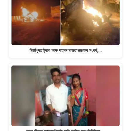
মিৰ্জাপুৰত ট্ৰাক আৰু বাহনৰ মাজত ভয়ংকৰ সংঘৰ্ষ;…