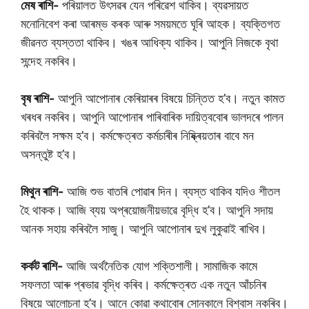
মেষ ৰাশি-
পৰিয়ালত উৎসৱৰ যেন পৰিৱেশ থাকিব। ব্যৱসায়ত
মনোনিবেশ কৰা আৰম্ভ কৰক আৰু সময়মতে ঘূৰি আহক। ব্যক্তিগত
জীৱনত ব্যস্ততা থাকিব। খঙৰ আধিক্য থাকিব। আপুনি নিজকে বৃথা
সন্দেহ নকৰিব।
বৃষ ৰাশি-
আপুনি আপোনাৰ কেৰিয়াৰৰ বিষয়ে চিন্তিত হ’ব। নতুন কামত
খৰধৰ নকৰিব। আপুনি আপোনাৰ পাৰিবাৰিক দায়িত্ববোৰ ভালদৰে পালন
কৰিবলৈ সক্ষম হ’ব। কৰ্মক্ষেত্ৰত কৰ্মচাৰীৰ নিষ্ক্ৰিয়তাৰ বাবে মন
অসন্তুষ্ট হ’ব।
মিথুন ৰাশি-
আজি শুভ বাতৰি পোৱাৰ দিন। ব্যস্ত থাকিব যদিও শীতল
হৈ থাকক। আজি ব্যয় অপ্ৰয়োজনীয়ভাৱে বৃদ্ধি হ’ব। আপুনি সদায়
আনক সহায় কৰিবলৈ সাজু। আপুনি আপোনাৰ দুখ লুকুৱাই ৰাখিব।
কৰ্কট ৰাশি-
আজি অৰ্থনৈতিক যোগ শক্তিশালী। সামাজিক কামে
সফলতা আৰু প্ৰভাৱ বৃদ্ধি কৰিব। কৰ্মক্ষেত্ৰত এক নতুন আঁচনিৰ
বিষয়ে আলোচনা হ’ব। আনে কোৱা কথাবোৰ সোনকালে বিশ্বাস নকৰিব।