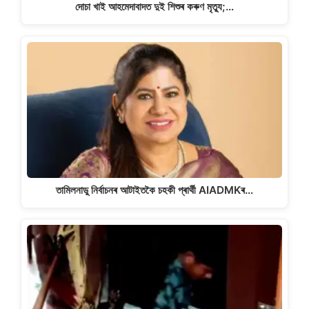
দোচা খাই আহমেদাবাদত দুই শিশুৰ কৰুণ মৃত্যু;…
তামিলনাডু নিৰ্বাচনৰ আটাইতকৈ চহকী প্ৰাৰ্থী AIADMKৰ…