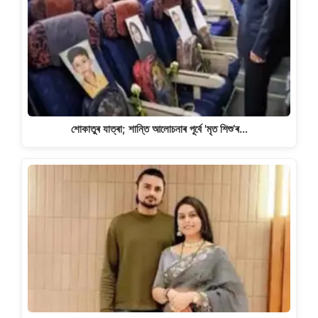
শোকাতুৰ যাত্ৰা; শান্তি আলোচনাৰ পূৰ্বে 'মৃত শিশু’ৰ…