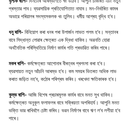
বৃশ্চিক ৰাশি-
দিনটোৰ আৰম্ভণিতে খং উঠিব। আপুনি চাকৰিত এটা নতুন
প্ৰস্তাৱ পাব। ব্যৱসায়িক প্ৰতিযোগিতাত নাযাব। মন-নিৰ্ধাৰিত কামৰ
অভাৱে পৰিয়ালৰ সদস্যসকলক খং তুলিব। ধৰ্মীয় আগ্ৰহ বৃদ্ধি হ’ব।
ধনু ৰাশি-
বিনিয়োগ কৰা ধনৰ পৰা উপাৰ্জন লাভত পলম হ’ব। সন্তানৰ
বাবে সিদ্ধান্ত লোৱাৰ ক্ষেত্ৰত এক দ্বিধা থাকিব। অৱনতি হোৱা
অৰ্থনৈতিক পৰিস্থিতিয়ে নিৰ্মাণ কাৰ্যৰ গতি প্ৰভাৱিত কৰিব পাৰে।
মকৰ ৰাশি-
কৰ্মক্ষেত্ৰত আপোনাৰ বীৰত্বৰ প্ৰশংসা কৰা হ’ব।
ব্যৱসায়ত নতুন আঁচনি আৰম্ভ হ’ব। কম সময়ৰ ভিতৰত অধিক লাভ
কৰাত জড়িত নহ’ব, কঠোৰ পৰিশ্ৰম কৰিব। খৰখেদা ক্ষতিকাৰক হ’ব।
কুম্ভ ৰাশি-
আজি বিশেষ প্ৰচাৰমূলক কাৰ্যৰ বাবে মনত সুখ থাকিব।
কৰ্মক্ষেত্ৰত অনুকূল ফলাফলৰ বাবে সক্ৰিয়তা অপৰিহাৰ্য। আপুনি মনত
ভক্তি ভাৱ ৰাখিবলৈ চেষ্টা কৰিব। ভৱন নিৰ্মাণৰ বাবে ঋণ ল’ব লগীয়া হ’ব
পাৰে।