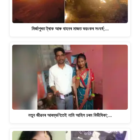
মিৰ্জাপুৰত ট্ৰাক আৰু বাহনৰ মাজত ভয়ংকৰ সংঘৰ্ষ;…
নতুন জীৱনৰ আৰম্ভণিতেই নামি আহিল চৰম বিভীষিকা;…