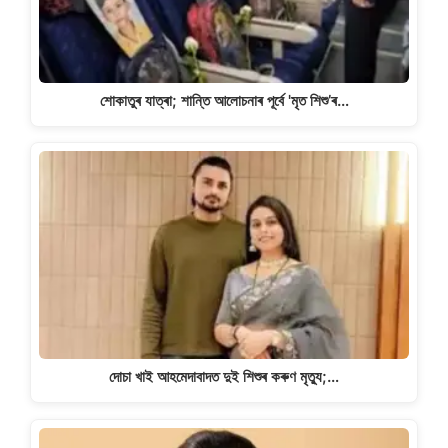
শোকাতুৰ যাত্ৰা; শান্তি আলোচনাৰ পূৰ্বে 'মৃত শিশু’ৰ…
দোচা খাই আহমেদাবাদত দুই শিশুৰ কৰুণ মৃত্যু;…