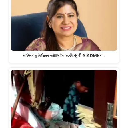
তামিলনাডু নিৰ্বাচনৰ আটাইতকৈ চহকী প্ৰাৰ্থী AIADMKৰ…