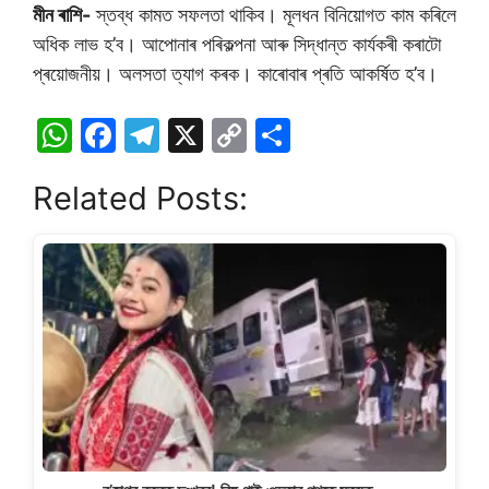
মীন ৰাশি-
স্তব্ধ কামত সফলতা থাকিব। মূলধন বিনিয়োগত কাম কৰিলে
অধিক লাভ হ’ব। আপোনাৰ পৰিকল্পনা আৰু সিদ্ধান্ত কাৰ্যকৰী কৰাটো
প্ৰয়োজনীয়। অলসতা ত্যাগ কৰক। কাৰোবাৰ প্ৰতি আকৰ্ষিত হ’ব।
W
F
T
X
C
S
h
a
el
o
h
Related Posts:
at
c
e
p
ar
s
e
gr
y
e
A
b
a
Li
p
o
m
n
p
o
k
k