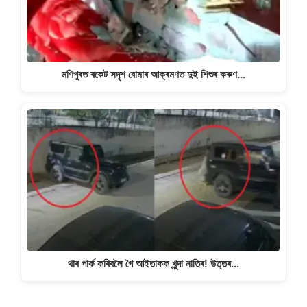
মণিপুৰত ৰকেট সদৃশ বোমাৰ আক্ৰমণত দুই শিশুৰ কৰুণ…
থাৰ পাৰ্ক কৰিবলৈ গৈ আইতাকক খুন্দা নাতিৰ! উত্তৰ…