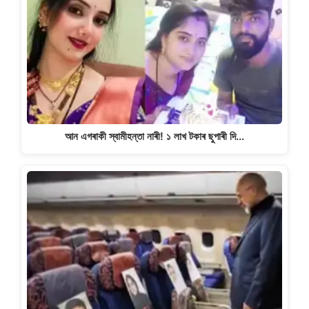
আন এগৰাকী স্বামীহন্তা নাৰী! ১ লাখ টকাৰ ছুপাৰী দি…