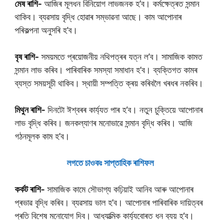
মেষ ৰাশি-
আজিৰ মূলধন বিনিয়োগ লাভজনক হ’ব। কৰ্মক্ষেত্ৰত সন্মান
থাকিব। ব্যৱসায় বৃদ্ধি হোৱাৰ সম্ভাৱনা আছে। কাম আপোনাৰ
পৰিকল্পনা অনুসৰি হ’ব।
বৃষ ৰাশি-
সময়মতে প্ৰয়োজনীয় নথিপত্ৰৰ যত্ন ল’ব। সামাজিক কামত
সন্মান লাভ কৰিব। পাৰিবাৰিক সমস্যা সমাধান হ’ব। ব্যক্তিগত কামৰ
ব্যস্ত সময়সূচী থাকিব। স্থায়ী সম্পত্তি ক্ৰয় কৰিবলৈ খৰধৰ নকৰিব।
মিথুন ৰাশি-
দিনটো ঈশ্বৰৰ কাৰ্য্যত পাৰ হ’ব। নতুন চুক্তিয়ে আপোনাৰ
লাভ বৃদ্ধি কৰিব। জনকল্যাণৰ মনোভাৱে সন্মান বৃদ্ধি কৰিব। আজি
গঠনমূলক কাম হ’ব।
লগতে চাওকঃ সাপ্তাহিক ৰাশিফল
কৰ্কট ৰাশি-
সামাজিক কামে সৌভাগ্য কঢ়িয়াই আনিব আৰু আপোনাৰ
প্ৰভাৱ বৃদ্ধি কৰিব। ব্যৱসায় ভাল হ’ব। আপোনাৰ পাৰিবাৰিক দায়িত্বৰ
প্ৰতি বিশেষ মনোযোগ দিব। আধ্যাত্মিক কাৰ্য্যবোৰত ধন ব্যয় হ’ব।