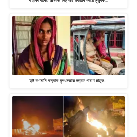
ব’হাগৰ বতৰত দুঃখবৰ! বিহু গাই ওভতাৰ পথতে মৃত্যুক…
দুই কণমানি কন্যাক নৃশংসভাৱে হত্যা! পাষাণ মাতৃক…