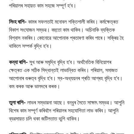
পৰিয়ালৰ সহায়ত কাম সহজে সম্পূৰ্ণ হ’ব।
সিংহ ৰাশি-
কামৰ সফলতাই মনোবল শক্তিশালী কৰিব। কৰ্মক্ষেত্ৰত
বিকাশ সংযোজন সম্ভৱ। বহুতো কাম থাকিব। অচিনাকি ব্যক্তিক
বিশ্বাস নকৰিব। কোনোৱে আপোনাক প্ৰতাৰণা কৰিব পাৰে। সক্ৰিয় হৈ
থাকিলে সম্পৰ্ক বৃদ্ধি হ’ব।
কন্যা ৰাশি-
সুখ আৰু সমৃদ্ধি বৃদ্ধি হ’ব। অৰ্থনৈতিক বিনিয়োগৰ
ক্ষেত্ৰত এক সঠিক সিদ্ধান্তই লাভান্বিত কৰিব। পৰিয়াল, সমাজত
আপোনাৰ গুৰুত্ব বৃদ্ধি হ’ব। স্ব-অধ্যয়নৰ প্ৰতি আগ্ৰহ বৃদ্ধি হ’ব।
কম কৰক আৰু ভালদৰে কৰক।
তুলা ৰাশি-
লাভৰ সম্ভাৱনা আছে। বন্ধুৰ সৈতে সাক্ষাৎ সম্ভৱ। আপুনি
বিশেষ কাম সম্পূৰ্ণ কৰিবলৈ পৰিয়ালৰ সহযোগিতা লাভ কৰিব। আপুনি
ব্যৱসায়ত চলি থকা জটিলতাত ভুগি থাকিব।